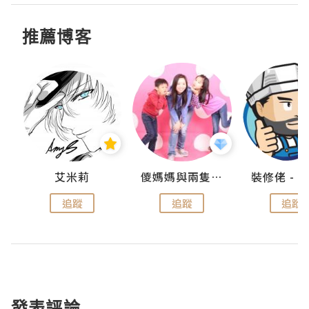
推薦博客
點滴
艾米莉
儍媽媽與兩隻小魔怪之家
追蹤
追蹤
追蹤
發表評論