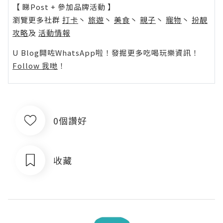
【 睇Post + 參加品牌活動 】
瀏覽更多社群
打卡
丶
旅遊
丶
美食
丶
親子
丶
寵物
丶
扮靚
攻略
及
活動情報
U Blog開咗WhatsApp啦！發掘更多吃喝玩樂資訊！
Follow 我哋
！
0個讚好
收藏