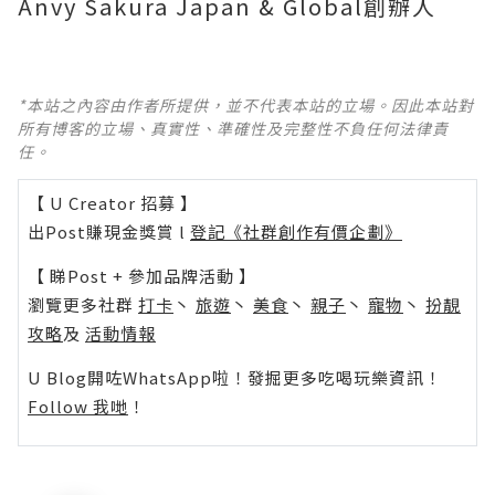
Anvy Sakura Japan & Global創辦人
*本站之內容由作者所提供，並不代表本站的立場。因此本站對
所有博客的立場、真實性、準確性及完整性不負任何法律責
任。
【 U Creator 招募 】
出Post賺現金獎賞 l
登記《社群創作有價企劃》
【 睇Post + 參加品牌活動 】
瀏覽更多社群
打卡
丶
旅遊
丶
美食
丶
親子
丶
寵物
丶
扮靚
攻略
及
活動情報
U Blog開咗WhatsApp啦！發掘更多吃喝玩樂資訊！
Follow 我哋
！