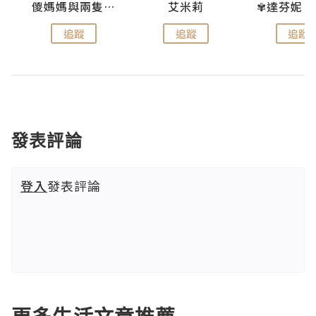
點滴
儍媽媽與兩隻小魔怪之家
艾米莉
追蹤
追蹤
追蹤
發表評論
登入
發表評論