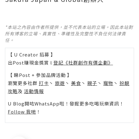
*本站之內容由作者所提供，並不代表本站的立場。因此本站對
所有博客的立場、真實性、準確性及完整性不負任何法律責
任。
【 U Creator 招募 】
出Post賺現金獎賞 l
登記《社群創作有價企劃》
【 睇Post + 參加品牌活動 】
瀏覽更多社群
打卡
丶
旅遊
丶
美食
丶
親子
丶
寵物
丶
扮靚
攻略
及
活動情報
U Blog開咗WhatsApp啦！發掘更多吃喝玩樂資訊！
Follow 我哋
！