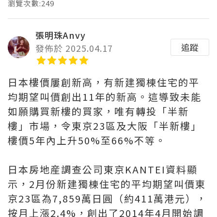
瀏覽次數:249
張明珠Anvy
追蹤
發佈於 2025.04.17
日本樓價屢創新高，有新建獨棟住宅的平
均期望叫價創出11年的新高。這導致未能
如願購買新樓的買家，唯有轉投「半新
樓」市場，令東京23區及大阪「半新樓」
樓價5年內上升50%至66%不等。
日本房地産調查公司東京KANTEI資料顯
示，2月份新建獨棟住宅的平均期望叫價東
京23區為7,859萬日圓（約411萬港元），
按月上漲2.4%，創出了2014年4月開始調