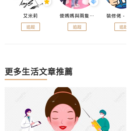
點滴
艾米莉
儍媽媽與兩隻小魔怪之家
追蹤
追蹤
追蹤
更多生活文章推薦