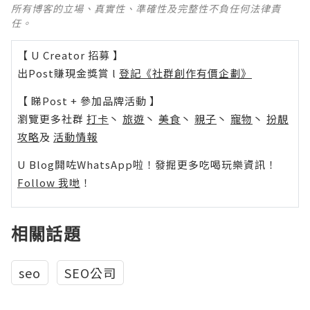
所有博客的立場、真實性、準確性及完整性不負任何法律責
任。
【 U Creator 招募 】
出Post賺現金獎賞 l
登記《社群創作有價企劃》
【 睇Post + 參加品牌活動 】
瀏覽更多社群
打卡
丶
旅遊
丶
美食
丶
親子
丶
寵物
丶
扮靚
攻略
及
活動情報
U Blog開咗WhatsApp啦！發掘更多吃喝玩樂資訊！
Follow 我哋
！
相關話題
seo
SEO公司