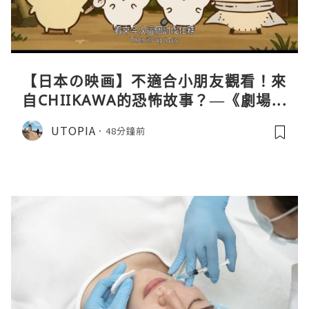
【日本の映画】不適合小朋友觀看！來
自CHIIKAWA的恐怖故事？—《劇場版
CHIIKAWA 人魚島的秘密》
UTOPIA
48分鐘前