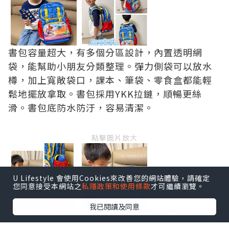
書包容量超大，有多個分區設計，內置透明網
袋，能幫助小朋友分類整理。彈力側袋可以放水
樽，加上寬敞袋口，課本、筆袋、零食盒都能輕
鬆地擺放拿取。書包採用YKK拉鏈，順暢更絲
滑。書包底防水防汙，容易清潔。
點擊圖片放大
U Lifestyle 會使用Cookies來改善您的網站體驗，請確定
您同意接受本網站之
私隱政策和使用條款
才可繼續瀏覽。
我已閱讀及同意
MoonRock夢樂護脊書包有原創圖案「光速滑板