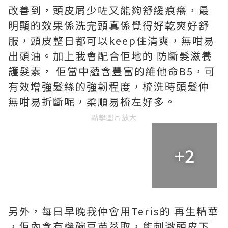
改善到，頭皮屑少咗又能夠舒緩痕癢，最
明顯的效果係洗完頭真係覺得好乾爽好舒
服，頭皮整日都可以keep住清爽，無咁易
出頭油。加上我會配合佢地的 防斷髮滋養
護髮素， 佢當中蘊含豐富的維他命B5，可
有效增強髮絲的強韌程度，梳洗時頭髮仲
無咁易折斷呢，柔順易梳左好多。
點擊圖片放大
+2
另外，每日早晚我仲會用Teris的 再生精華
，佢內含有機碗豆苗萃取，能刺激頭皮下