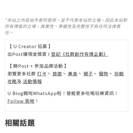
*本站之內容由作者所提供，並不代表本站的立場。因此本站對
所有博客的立場、真實性、準確性及完整性不負任何法律責
任。
【 U Creator 招募 】
出Post賺現金獎賞 l
登記《社群創作有價企劃》
【 睇Post + 參加品牌活動 】
瀏覽更多社群
打卡
丶
旅遊
丶
美食
丶
親子
丶
寵物
丶
扮靚
攻略
及
活動情報
U Blog開咗WhatsApp啦！發掘更多吃喝玩樂資訊！
Follow 我哋
！
相關話題