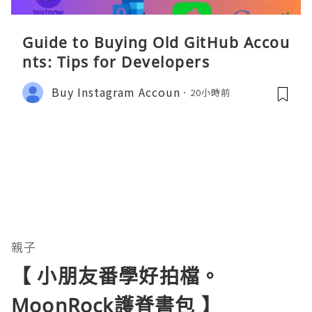
Guide to Buying Old GitHub Accou
nts: Tips for Developers
Buy Instagram Accoun
20小時前
親子
【 小朋友番學好拍檔。
MoonRock護脊書包 】