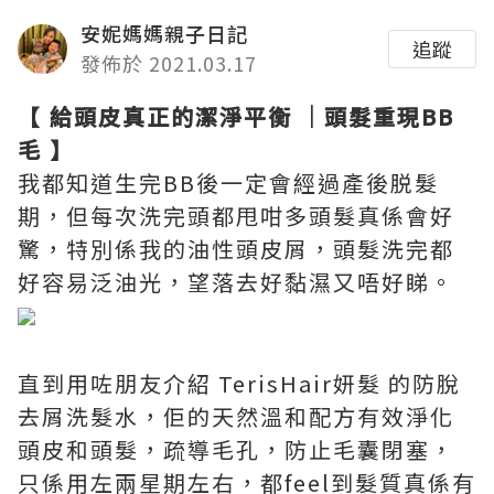
安妮媽媽親子日記
追蹤
發佈於 2021.03.17
【 給頭皮真正的潔淨平衡 ｜頭髮重現BB
毛 】
我都知道生完BB後一定會經過產後脱髮
期，但每次洗完頭都甩咁多頭髮真係會好
驚，特別係我的油性頭皮屑，頭髮洗完都
好容易泛油光，望落去好黏濕又唔好睇。
直到用咗朋友介紹 TerisHair妍髮 的防脫
去屑洗髮水，佢的天然溫和配方有效淨化
頭皮和頭髮，疏導毛孔，防止毛囊閉塞，
只係用左兩星期左右，都feel到髮質真係有