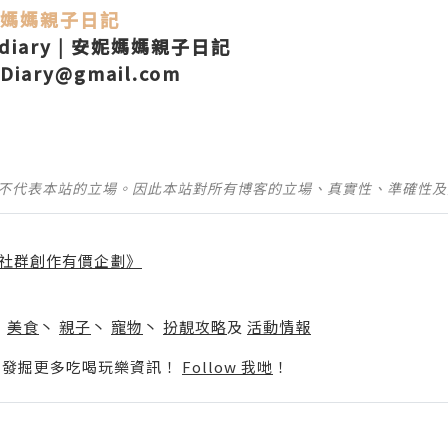
媽媽親子日記
_diary | 安妮媽媽親子日記
aDiary@gmail.com
並不代表本站的立場。因此本站對所有博客的立場、真實性、準確性
社群創作有價企劃》
】
丶
美食
丶
親子
丶
寵物
丶
扮靚攻略
及
活動情報
p啦！發掘更多吃喝玩樂資訊！
Follow 我哋
！