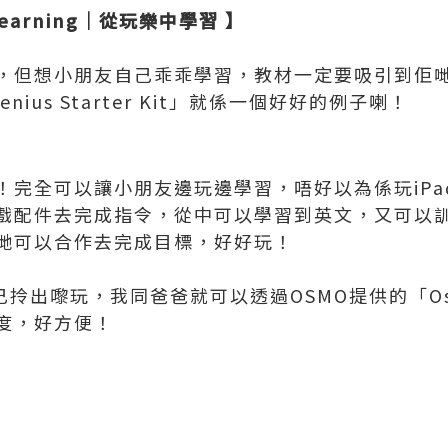
al Learning｜從玩樂中學習 】
，但想小朋友自己乖乖學習，教材一定要吸引到佢哋，
 Genius Starter Kit」就係一個好好的例子喇！
完全可以讓小朋友邊玩邊學習，唔好以為係玩iPad
戲配件去完成指令，從中可以學習到英文，又可以
哋可以合作去完成目標，好好玩！
己拎出嚟玩，我同爸爸就可以透過OSMO提供的「Osmo
度，好方便！