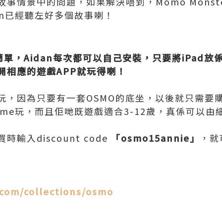
事情景中的問題，如果解決唔到，Momo Monst
an已經聽左好多個故事喇！
 Up好簡單，Aidan每次都可以自己安裝，只要將iPa
開相應的遊戲APP就玩得喇！
，因為只要有一套OSMO的底坐，以後就只需要購買
me玩，而且佢哋既遊戲適合3-12歲，真係可以由
輸入discount code
「osmo15annie」
，就
a.com/collections/osmo