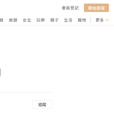
會員登記
開始撰寫
食
旅遊
女生
玩樂
親子
生活
寵物
行山
更多
打卡
 】
追蹤