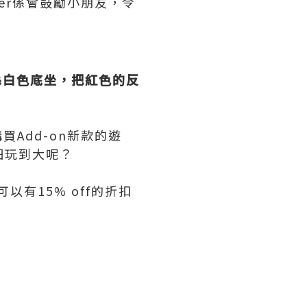
er係會鼓勵小朋友，令
d放係白色底坐，把紅色的反
Add-on新款的遊
細玩到大呢？
可以有15% off的折扣