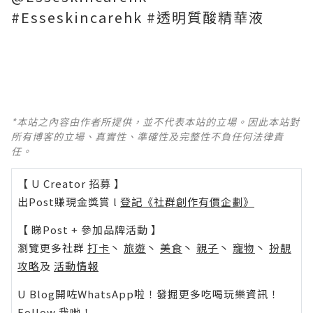
#Esseskincarehk #透明質酸精華液
*本站之內容由作者所提供，並不代表本站的立場。因此本站對
所有博客的立場、真實性、準確性及完整性不負任何法律責
任。
【 U Creator 招募 】
出Post賺現金獎賞 l
登記《社群創作有價企劃》
【 睇Post + 參加品牌活動 】
瀏覽更多社群
打卡
丶
旅遊
丶
美食
丶
親子
丶
寵物
丶
扮靚
攻略
及
活動情報
U Blog開咗WhatsApp啦！發掘更多吃喝玩樂資訊！
Follow 我哋
！