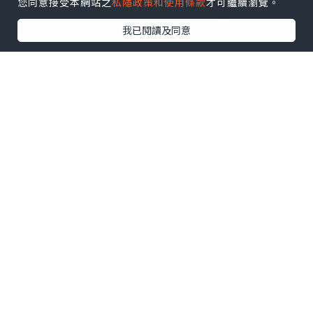
您同意接受本網站之
私隱政策和使用條款
才可繼續瀏覽。
我已閱讀及同意
🔥火熱 Get It 唇妝組合💋
近期唔少韓星、女團擔當今夏2024SS
都換上兼具保濕與光澤度的水光唇✨
想要擁有豐唇效果、打造雙唇的立體度
即試TONY MOLY火熱 Get It 唇妝組合💄
輕易打造水光嘟嘟唇🫦