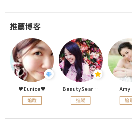
推薦博客
h 夏沫
♥Eunice♥
BeautySearch
Amy N
追蹤
追蹤
追蹤