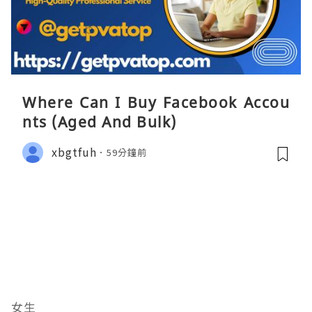
Where Can I Buy Facebook Accou
nts (Aged And Bulk)
xbgtfuh
59分鐘前
女生