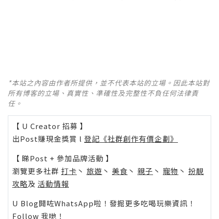
*本站之內容由作者所提供，並不代表本站的立場。因此本站對
所有博客的立場、真實性、準確性及完整性不負任何法律責
任。
【 U Creator 招募 】
出Post賺現金獎賞 l
登記《社群創作有價企劃》
【 睇Post + 參加品牌活動 】
瀏覽更多社群
打卡
丶
旅遊
丶
美食
丶
親子
丶
寵物
丶
扮靚
攻略
及
活動情報
U Blog開咗WhatsApp啦！發掘更多吃喝玩樂資訊！
Follow 我哋
！