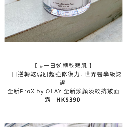
【 #一日逆轉乾弱肌 】
一日逆轉乾弱肌超強修復力! 世界醫學級認
證
全新ProX by OLAY 全新煥顏淡紋抗皺面
霜
HK$390