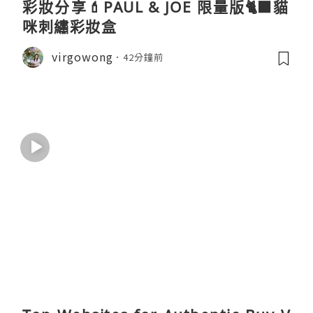
彩妝分享💄PAUL & JOE 限量版🐈‍⬛貓
咪刺繡彩妝盒
virgowong
42分鐘前