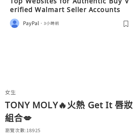
Top Websites for Authentic Buy V
erified Walmart Seller Accounts
PayPal
3小時前
女生
TONY MOLY🔥火熱 Get It 唇妝
組合💋
瀏覽次數:18925