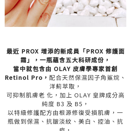
最近 PROX 增添的新成員「PROX 修護面
霜」，一瓶蘊含五大科研成份，
當中就包含由 OLAY 皮膚學專家首創
Retinol Pro，
配合天然保濕因子角鯊烷、
洋薊萃取，
可抑制肌膚老 化，加上 OLAY 皇牌成分高
純度 B3 及 B5，
以特級修護配方由根源修復受損肌膚，一
瓶做到保濕、抗皺淡紋、美白、控油、抗
痘，