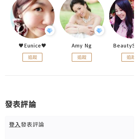
h 夏沫
♥Eunice♥
Amy Ng
追蹤
追蹤
追蹤
發表評論
登入
發表評論