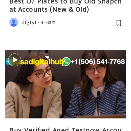
Best O7 Places to Buy Old Snapch
at Accounts (New & Old)
dfgtyt
4小時前
Buy Verified Aged Textnow Accou