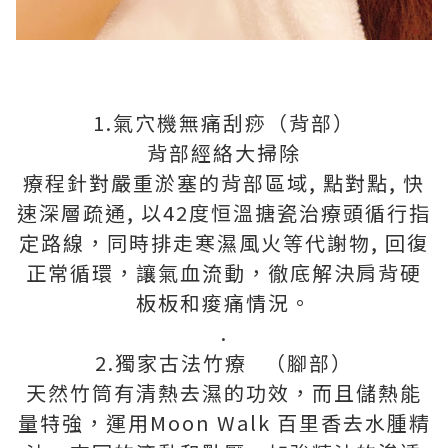
1.氣穴機無痛刮痧（背部）
背部經絡大掃除
療程針對嚴重淤塞的背部區域, 點對點, 快
速深層疏通, 以42度恒溫搪瓷治療頭循行指
定路線，同時排走寒濕風火等代謝物, 回復
正常循環，讓氣血流動，徹底解決肩背硬
板板和痠痛情況。
.
2.獨家古法竹療
（腳部）
🎋
天然竹筒有清熱去濕的功效，而且儲熱能
量特強，運用Moon Walk 百里香去水腫精