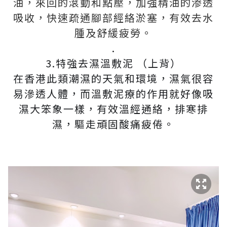
油，來回的滾動和點壓，加強精油的渗透
吸收，快速疏通腳部經絡淤塞，有效去水
腫及舒緩疲勞。
.
3.特強去濕溫敷泥 （上背）
在香港此類潮濕的天氣和環境，濕氣很容
易滲透人體，而溫敷泥療的作用就好像吸
濕大笨象一樣，有效溫經通絡，排寒排
濕，驅走頑固酸痛疲倦。