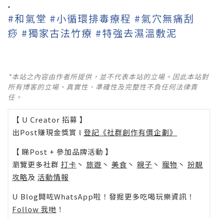
.
#
和氣堂
#
小循環排毒療程
#
氣穴無痛刮
痧
#
獨家古法竹療
#
特強去濕溫敷泥
*本站之內容由作者所提供，並不代表本站的立場。因此本站對
所有博客的立場、真實性、準確性及完整性不負任何法律責
任。
【 U Creator 招募 】
出Post賺現金獎賞 l
登記《社群創作有價企劃》
【 睇Post + 參加品牌活動 】
瀏覽更多社群
打卡
丶
旅遊
丶
美食
丶
親子
丶
寵物
丶
扮靚
攻略
及
活動情報
U Blog開咗WhatsApp啦！發掘更多吃喝玩樂資訊！
Follow 我哋
！