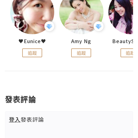
h 夏沫
♥Eunice♥
Amy Ng
追蹤
追蹤
追蹤
發表評論
登入
發表評論