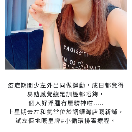
疫症期間少左外出同做運動，成日都覺得
易攰感覺總是訓極都唔夠，
個人好浮腫冇厘精神咁.....
上星期去左和氣堂位於銅鑼灣店嘅新舖，
試左佢地嘅皇牌#小循環排毒療程。