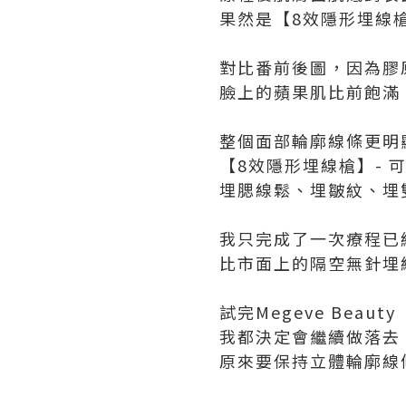
果然是【8效隱形埋線
對比番前後圖，因為膠
臉上的蘋果肌比前飽滿
整個面部輪廓線條更明
【8效隱形埋線槍】-
埋腮線鬆、埋皺紋、埋
我只完成了一次療程已
比市面上的隔空無針埋
試完Megeve Beau
我都決定會繼續做落去
原來要保持立體輪廓線