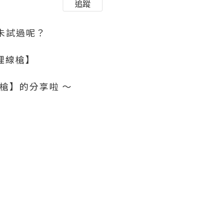
追蹤
會未試過呢？
形埋線槍】
線槍】的分享啦 ～