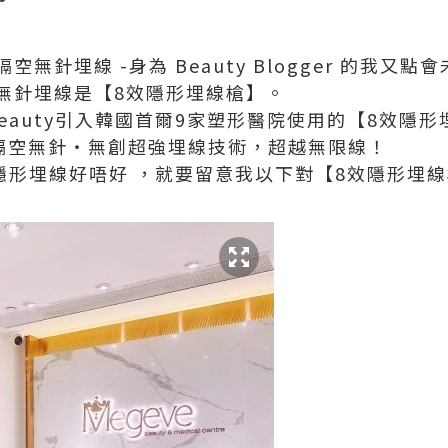
無針埋線 -身為 Beauty Blogger 的我又點
無針埋線是【8效隱形埋線槍】。
 Beauty引入韓國首爾9家塑形醫院使用的【8效隱
有隔空無針・無創超強埋線技術，超越無限線！
uty隱形埋線好唔好 ，就要留意我以下對【8效隱形埋