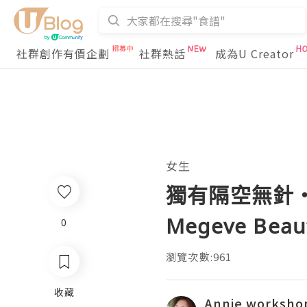
社群創作有價企劃
社群熱話
成為U Creator
女生
獨有隔空無針・
Megeve Be
0
瀏覽次數:961
收藏
Annie worksho