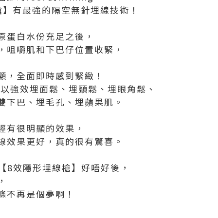
槍】有最強的隔空無針埋線技術！
原蛋白水份充足之後，
，咀嚼肌和下巴仔位置收緊，
顯，全面即時感到緊緻！
 可以強效埋面鬆、埋頸鬆、埋眼角鬆、
雙下巴、埋毛孔、埋蘋果肌。
經有很明顯的效果，
線效果更好，真的很有驚喜。
ty 【8效隱形埋線槍】好唔好後，
，
條不再是個夢啊！