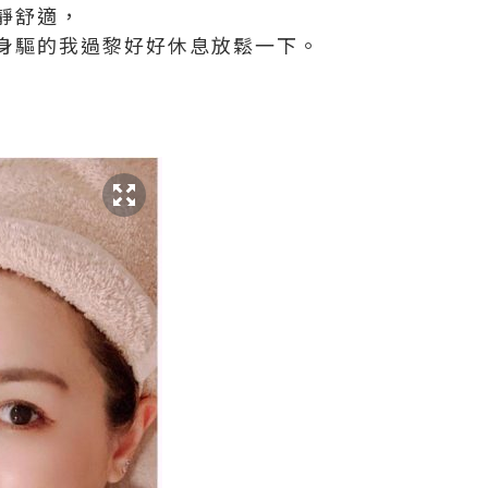
靜舒適，
身驅的我過黎好好休息放鬆一下。