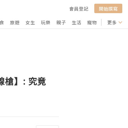
會員登記
開始撰寫
食
旅遊
女生
玩樂
親子
生活
寵物
行山
更多
打卡
槍】: 究竟