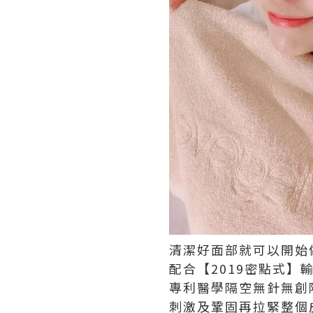
清潔好面部就可以開始
配合【2019密點式】輸
專利醫學隔空無針無創
刺激及鞏固再拉緊整個