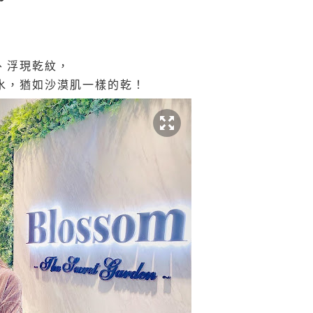
、浮現乾紋，
水，猶如沙漠肌一樣的乾！