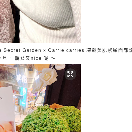
 Secret Garden x Carrie carries 凍齡美肌緊緻面
亞旦， 靚女又nice 呢 ～