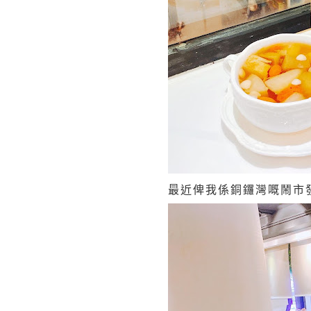
最近俾我係銅鑼灣嘅鬧市發現左隱