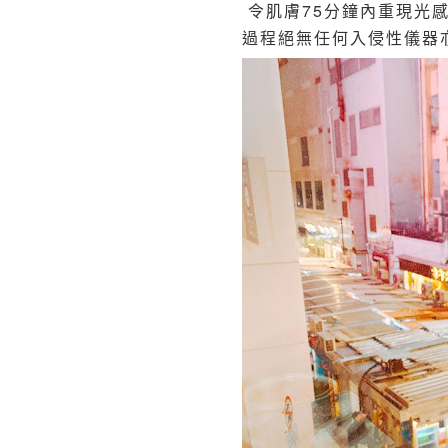
令肌膚75分鐘內重現光
過程絕無任何入侵性儀器