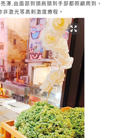
感亮澤,由面部到頭肩頸到手部都照顧周到，
亦非激光等高刺激度療程。