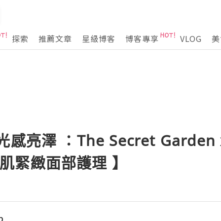
探索
推薦文章
星級博客
博客專享
VLOG
美
澤 ：The Secret Garden x 
凍齡美肌緊緻面部護理 】
p