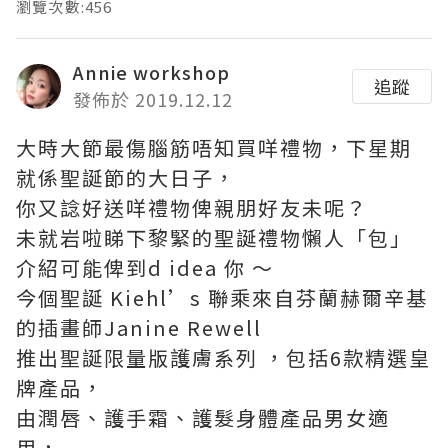
瀏覽次數:456
Annie workshop
追蹤
發佈於 2019.12.12
大時大節最傷腦筋唔知買咩禮物，下星期
就係聖誕節的大日子，
你又諗好送咩禮物俾親朋好友未呢？
未就岩啦睇下黎緊的聖誕禮物懶人「包」
介紹可能俾到d idea 你 ～
今個聖誕 Kiehl’s 聯乘來自芬蘭赫爾辛基
的插畫師Janine Rewell
推出聖誕限量版護膚系列 ，包括6款精選皇
牌產品，
由潤唇、護手霜、護髮身體產品男女適
用，