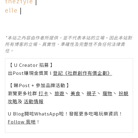
theztyle
|
elle
|
*本站之內容由作者所提供，並不代表本站的立場。因此本站對
所有博客的立場、真實性、準確性及完整性不負任何法律責
任。
【 U Creator 招募 】
出Post賺現金獎賞 l
登記《社群創作有價企劃》
【 睇Post + 參加品牌活動 】
瀏覽更多社群
打卡
丶
旅遊
丶
美食
丶
親子
丶
寵物
丶
扮靚
攻略
及
活動情報
U Blog開咗WhatsApp啦！發掘更多吃喝玩樂資訊！
Follow 我哋
！