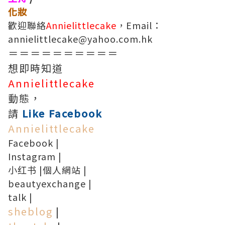
化妝
歡迎聯絡
Annielittlecake
，Email：
annielittlecake@yahoo.com.hk
＝＝＝＝＝＝＝＝＝＝
想即時知道
Annielittlecake
動態，
請
Like Facebook
Annielittlecake
Facebook
|
Instagram
|
小红书
|
個人網站
|
beautyexchange
|
talk
|
sheblog
|