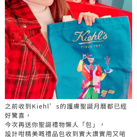
之前收到Kiehl’s的護膚聖誕月曆都已經
好驚喜，
今次再送你聖誕禮物懶人「包」，
設計咁精美嘅禮品包收到實大讚實用又啱