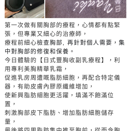
第一次做有關胸部的療程，心情都有點緊
張，但專業又細心的治療師，
療程前細心
檢查胸部, 再針對個人需要，集
中對胸部的修復和保養。
今日體驗的【日式豐胸收副乳療程】，利
用專利美胸精華乳霜，
促進乳房周遭嘅脂肪細胞，再配合特定儀
器，有助皮膚內膠原纖維增加，
使新興脂肪細胞更活躍，填滿不飽滿位
置，
刺激胸部皮下脂肪、增加脂肪細胞儲存
量，
最後將四周脂肪集中推至胸前，從而令胸