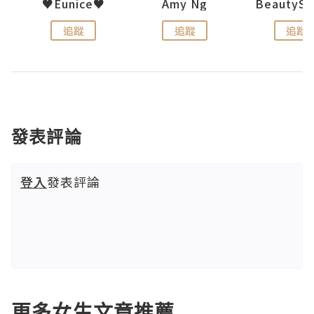
h 夏沫
♥Eunice♥
Amy Ng
追蹤
追蹤
追蹤
發表評論
登入
發表評論
更多女生文章推薦