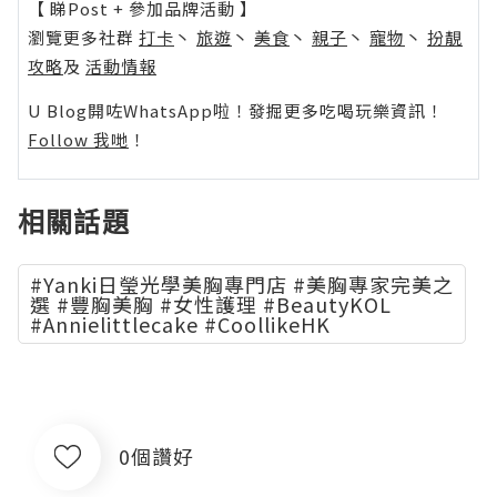
【 睇Post + 參加品牌活動 】
瀏覽更多社群
打卡
丶
旅遊
丶
美食
丶
親子
丶
寵物
丶
扮靚
攻略
及
活動情報
U Blog開咗WhatsApp啦！發掘更多吃喝玩樂資訊！
Follow 我哋
！
相關話題
#Yanki日瑩光學美胸專門店 #美胸專家完美之
選 #豐胸美胸 #女性護理 #BeautyKOL
#Annielittlecake #CoollikeHK
0個讚好