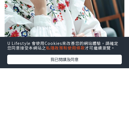
U Lifestyle 會使用Cookies來改善您的網站體驗，請確定
您同意接受本網站之
私隱政策和使用條款
才可繼續瀏覽。
我已閱讀及同意
🔥火熱 Get It 唇妝組合💋
近期唔少韓星、女團擔當今夏2024SS
都換上兼具保濕與光澤度的水光唇✨
想要擁有豐唇效果、打造雙唇的立體度
即試TONY MOLY火熱 Get It 唇妝組合💄