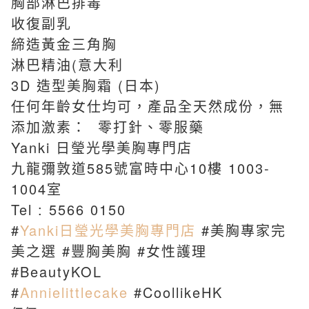
胸部淋巴排毒
收復副乳
締造黃金三角胸
淋巴精油(意大利
3D 造型美胸霜 (日本)
任何年齡女仕均可，產品全天然成份，無
添加激素：
零打針、零服藥
Yanki 日瑩光學美胸專門店
九龍彌敦道585號富時中心10樓 1003-
1004室
Tel : 5566 0150
#
Yanki日瑩光學美胸專門店
#
美胸專家完
美之選 #豐胸美胸 #女性護理
#BeautyKOL
#
Annielittlecake
#CoollikeHK