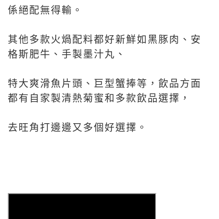
係絕配無得輸。
其他多款火煱配料
都好新鮮如黑豚肉、
安
格斯肥牛、手製墨汁丸、
特大爽滑魚片頭、巨型蟹捧等，飲品方面
都有自家製
清熱
菊蜜和
多款飲品選擇，
去旺角打邊邊又多個好選擇。