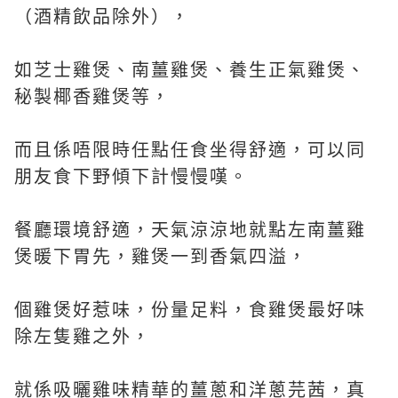
（酒精飲品除外）
，
如芝士雞煲、南薑雞煲、養生正氣雞煲、
秘製椰香雞煲等，
而且係唔限時任點任食坐得舒適，可以同
朋友食下野傾下計慢慢嘆。
餐廳環境舒適，天氣涼涼地就點左
南薑雞
煲暖下胃先，雞煲一到香氣四溢，
個雞煲好惹味，份量足料，食雞煲最好味
除左隻雞之外，
就係吸曬雞味精華的薑蔥和洋蔥芫茜，真