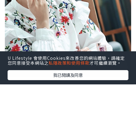
U Lifestyle 會使用Cookies來改善您的網站體驗，請確定
您同意接受本網站之
私隱政策和使用條款
才可繼續瀏覽。
我已閱讀及同意
🔥火熱 Get It 唇妝組合💋
近期唔少韓星、女團擔當今夏2024SS
都換上兼具保濕與光澤度的水光唇✨