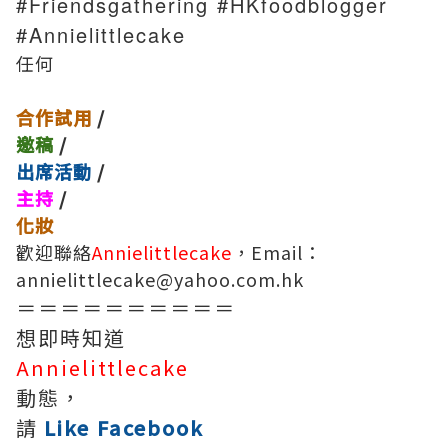
#Friendsgathering #HKfoodblogger
#Annielittlecake
任何
合作試用
/
邀稿
/
出席活動
/
主持
/
化妝
歡迎聯絡
Annielittlecake
，Email：
annielittlecake@yahoo.com.hk
＝＝＝＝＝＝＝＝＝＝
想即時知道
Annielittlecake
動態，
請
Like Facebook