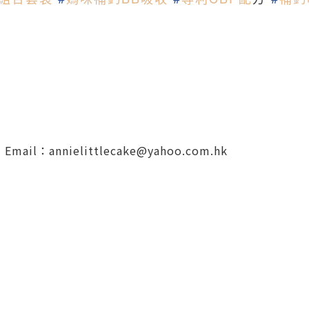
，Email：
annielittlecake@yahoo.com.hk