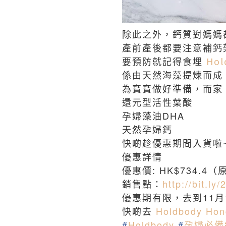
除此之外，鈣質對媽媽
產前產後都要注意補鈣
要預防就記得食埋
Hol
係由天然
海藻提煉而成
為寶寶做好準備，而
還元型活性葉酸
孕婦藻油DHA
天然孕婦鈣
快啲趁優惠期間入貨啦
優惠詳情
優惠價: HK$734.4（原
銷售點：
http://bit.ly
優惠期有限，去到11月
快啲去
Holdbody Hon
#
Holdbody
#
孕婦必備