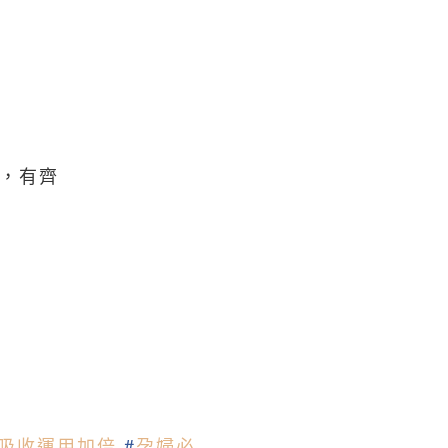
，有齊
吸收運用加倍
#
孕婦必