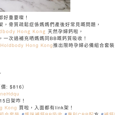
都好重要㗎！
架，骨質疏鬆症係媽媽們產後好常見嘅問題，
dbody Hong Kong
天然孕婦鈣啦，
，一次過補充哂媽媽同BB嘅鈣質吸收！
家
Holdbody Hong Kong
推出限時孕婦必備組合套裝
~
價: $816）
/2neHdqu
15日架咋！
g Kong
買啦，入面都有link架！
組合套裝
#
媽咪補鈣BB吸收
#
專利CBP配
⽅
#
補鈣