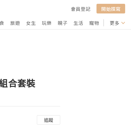
會員登記
開始撰寫
食
旅遊
女生
玩樂
親子
生活
寵物
行山
更多
打卡
備組合套裝
追蹤