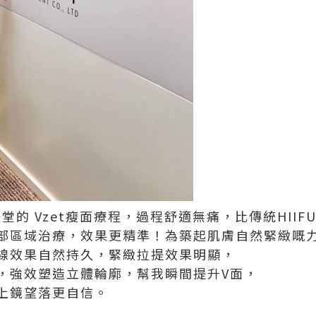
ty 一秀堂的 Vzet瘦面療程，過程舒適無痛，比傳統HII
部區域治療，效果更精準！為築起肌膚自然緊緻嘅
線效果自然持久，緊緻拉提效果明顯，
，強效塑造立體輪廓，幫我瞬間提升V面，
上鏡望落更自信。