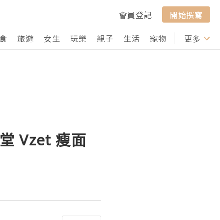
會員登記
開始撰寫
食
旅遊
女生
玩樂
親子
生活
寵物
行山
更多
打卡
堂 Vzet 瘦面