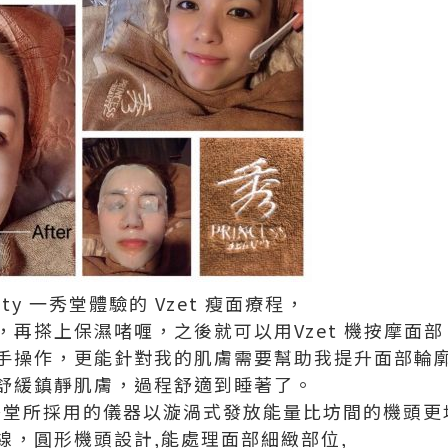
eauty 一秀堂體驗的 Vzet 瘦面療程，
再搽上保濕啫喱，之後就可以用Vzet 機按摩面部
手操作，更能針對我的肌膚需要幫助我提升面部輪
舒緩鎮靜肌膚，過程舒適到睡著了。
uty 一秀堂所採用的儀器以漩渦式發放能量比坊間的機頭
線，圓形機頭設計,能處理面部細緻部位,