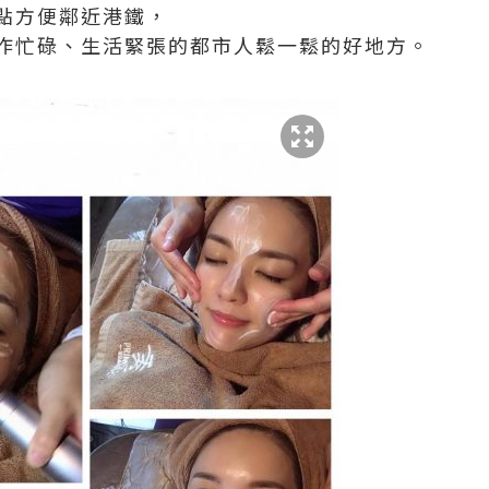
點方便鄰近港鐵，
作忙碌、生活緊張的都市人鬆一鬆的好地方。