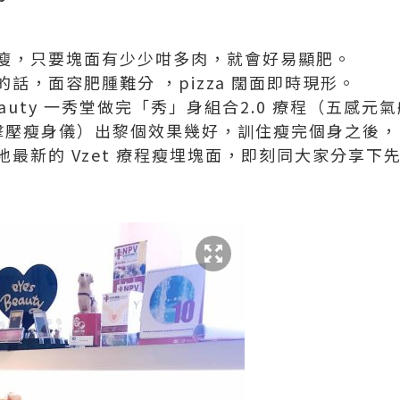
瘦，只要塊面有少少咁多肉，就會好易顯肥。
話，面容肥腫難分 ，pizza 闊面即時現形。
 Beauty 一秀堂做完「秀」身組合2.0 療程（五感元氣
2瓷溫擊壓瘦身儀）出黎個效果幾好，訓住瘦完個身之後，
最新的 Vzet 療程瘦埋塊面，即刻同大家分享下