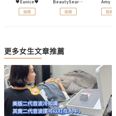
h 夏沫
♥Eunice♥
BeautySearch
Amy N
追蹤
追蹤
追蹤
更多女生文章推薦