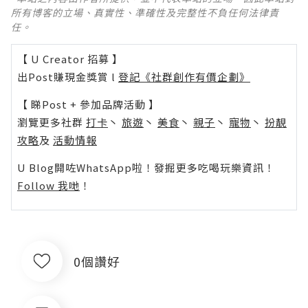
所有博客的立場、真實性、準確性及完整性不負任何法律責
任。
【 U Creator 招募 】
出Post賺現金獎賞 l
登記《社群創作有價企劃》
【 睇Post + 參加品牌活動 】
瀏覽更多社群
打卡
丶
旅遊
丶
美食
丶
親子
丶
寵物
丶
扮靚
攻略
及
活動情報
U Blog開咗WhatsApp啦！發掘更多吃喝玩樂資訊！
Follow 我哋
！
0個讚好