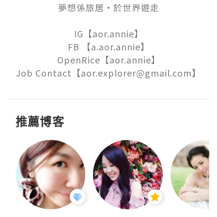
夢想係旅居·於世界遊走

IG【aor.annie】

FB 【a.aor.annie】

OpenRice【aor.annie】

Job Contact【aor.explorer@gmail.com】
推薦博客