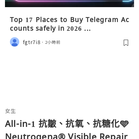
Top 17 Places to Buy Telegram Ac
counts safely in 2026 ...
fgtr7i8
2小時前
女生
All-in-1 抗皺、抗氧、抗糖化🩵
Neutrogena®️ Visible Repair