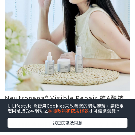
Neutrogena®️ Visible Repair 維A醇抗
皺修護系列
U Lifestyle 會使用Cookies來改善您的網站體驗，請確定
您同意接受本網站之
私隱政策和使用條款
才可繼續瀏覽。
我已閱讀及同意
皺紋細紋會因肌膚初老而出現，女人最怕
樣子望上去會比實際年齡大，所以揀護膚