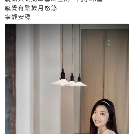
感覺有點歲月悠悠
寧靜安穩