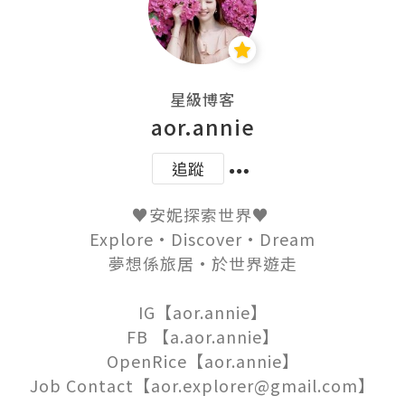
星級博客
aor.annie
追蹤
♥️安妮探索世界♥️ 

Explore·Discover·Dream

夢想係旅居·於世界遊走

IG【aor.annie】

FB 【a.aor.annie】

OpenRice【aor.annie】

Job Contact【aor.explorer@gmail.com】