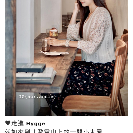
♥走進
𝗛𝘆𝗴𝗴𝗲
就如來到北歐雪山上的一間小木屋