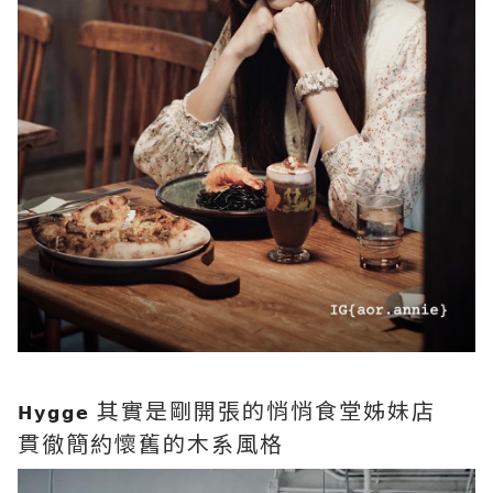
其實是剛開張的悄悄食堂姊妹店
𝗛𝘆𝗴𝗴𝗲
貫徹簡約懷舊的木系風格