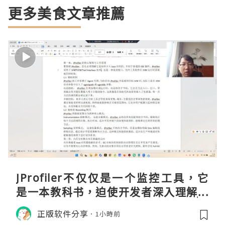
更多美食文章推薦
JProfiler不仅仅是一个监控工具，它
是一本教科书，迫使开发者深入理解JV
M的内存模型、垃圾回收机制和并发原
正版软件分享
1小時前
理。通过直观的可视化数据，它将抽象