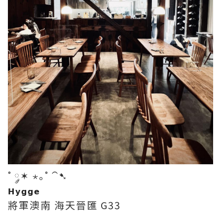
˚ ༘✶ ⋆｡˚ ⁀➷
𝗛𝘆𝗴𝗴𝗲
將軍澳南 海天晉匯 G33