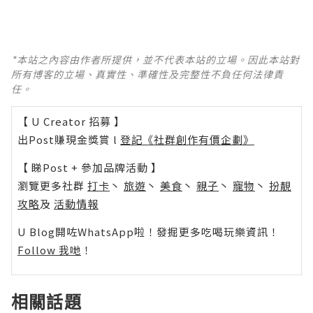
*本站之內容由作者所提供，並不代表本站的立場。因此本站對
所有博客的立場、真實性、準確性及完整性不負任何法律責
任。
【 U Creator 招募 】
出Post賺現金獎賞 l
登記《社群創作有價企劃》
【 睇Post + 參加品牌活動 】
瀏覽更多社群
打卡
丶
旅遊
丶
美食
丶
親子
丶
寵物
丶
扮靚
攻略
及
活動情報
U Blog開咗WhatsApp啦！發掘更多吃喝玩樂資訊！
Follow 我哋
！
相關話題