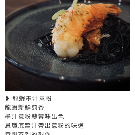
❥ 龍蝦墨汁意粉
龍蝦新鮮煎香
墨汁意粉蒜蓉味出色
忌廉底醬汁帶出意粉的味道
意想不到的製作