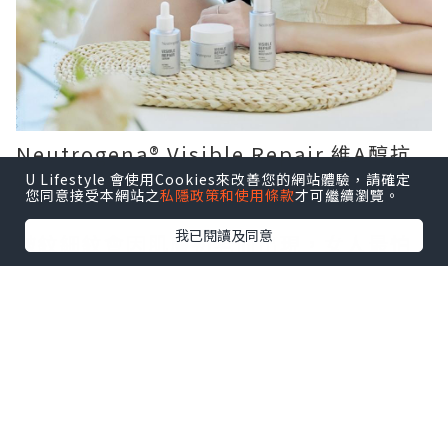
Neutrogena®️ Visible Repair 維A醇抗
皺修護系列
U Lifestyle 會使用Cookies來改善您的網站體驗，請確定
您同意接受本網站之
私隱政策和使用條款
才可繼續瀏覽。
我已閱讀及同意
皺紋細紋會因肌膚初老而出現，女人最怕
樣子望上去會比實際年齡大，所以揀護膚
品時刻要記著抗皺、抗氧、抗糖化、先可
令肌膚回覆年輕。