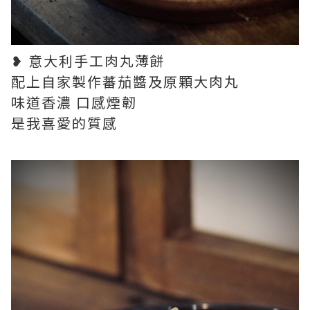
❥ 意大利手工肉丸薄餅
配上自家製作蕃茄醬及原顆大肉丸
味道香濃 口感煙韌
是我喜愛的質感