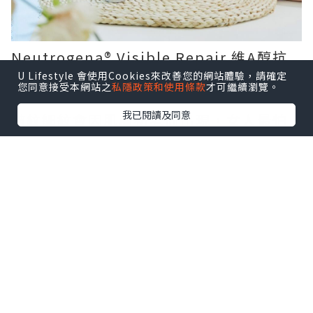
Neutrogena®️ Visible Repair 維A醇抗
皺修護系列
U Lifestyle 會使用Cookies來改善您的網站體驗，請確定
您同意接受本網站之
私隱政策和使用條款
才可繼續瀏覽。
我已閱讀及同意
皺紋細紋會因肌膚初老而出現，女人最怕
樣子望上去會比實際年齡大，所以揀護膚
品時刻要記著抗皺、抗氧、抗糖化、先可
令肌膚回覆年輕。