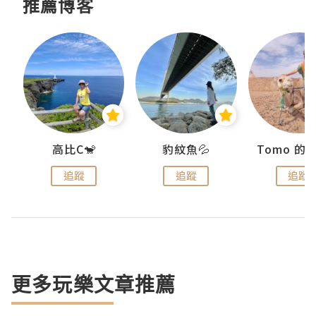
推薦博客
)
高比C🐒
豹紋魚💦
追蹤
追蹤
追蹤
更多玩樂文章推薦