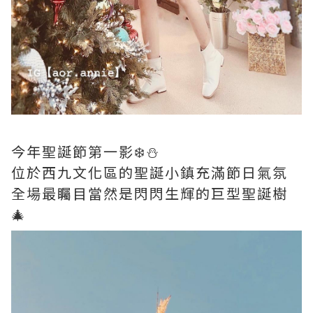
今年聖誕節第一影❄️⛄️
位於西九文化區的聖誕小鎮充滿節日氣氛
全場最矚目當然是閃閃生輝的巨型聖誕樹
🎄