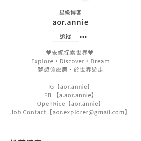
星級博客
aor.annie
追蹤
♥️安妮探索世界♥️ 

Explore·Discover·Dream

夢想係旅居·於世界遊走

IG【aor.annie】

FB 【a.aor.annie】

OpenRice【aor.annie】

Job Contact【aor.explorer@gmail.com】