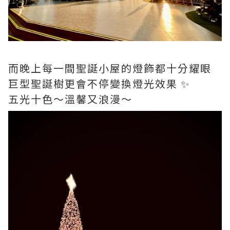
而晚上每一間聖誕小屋的燈飾都十分耀眼
巨型聖誕樹更會不停變換燈光效果 ✨
五光十色～溫馨又浪漫～