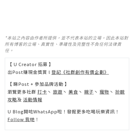
*本站之內容由作者所提供，並不代表本站的立場。因此本站對
所有博客的立場、真實性、準確性及完整性不負任何法律責
任。
【 U Creator 招募 】
出Post賺現金獎賞 l
登記《社群創作有價企劃》
【 睇Post + 參加品牌活動 】
瀏覽更多社群
打卡
丶
旅遊
丶
美食
丶
親子
丶
寵物
丶
扮靚
攻略
及
活動情報
U Blog開咗WhatsApp啦！發掘更多吃喝玩樂資訊！
Follow 我哋
！