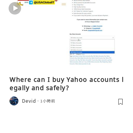
Where can I buy Yahoo accounts l
egally and safely?
Devid
1小時前