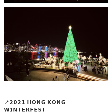
📍𝟮𝟬𝟮𝟭 𝗛𝗢𝗡𝗚 𝗞𝗢𝗡𝗚
𝗪𝗜𝗡𝗧𝗘𝗥𝗙𝗘𝗦𝗧