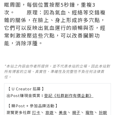
眶周圍，每個位置按壓5秒鐘，重複3
次。 原理：因為氣血、經絡等交錯複
雜的關係，在臉上、身上形成許多穴點，
它們可以反映出氣血運行的順暢與否，經
常刺激按壓這些穴點，可以改善臟腑功
能，消除浮腫。
*本站之內容由作者所提供，並不代表本站的立場。因此本站對
所有博客的立場、真實性、準確性及完整性不負任何法律責
任。
【 U Creator 招募 】
出Post賺現金獎賞 l
登記《社群創作有價企劃》
【 睇Post + 參加品牌活動 】
瀏覽更多社群
打卡
丶
旅遊
丶
美食
丶
親子
丶
寵物
丶
扮靚