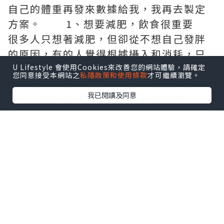
自己的體重再發來數據給我，我再去製定
方案。 1、想要減肥，飲食很重要
很多人只想著減肥，但卻從不想自己發胖
的原因，有的人覺得根據攝入和消耗，只
要攝入的少就能減肥，但其實並不是。我
U Lifestyle 會使用Cookies來改善您的網站體驗，請確定
您同意接受本網站之
私隱政策和使用條款
才可繼續瀏覽。
們想要消耗食物攝取的卡路里來達到瘦身
我已閱讀及同意
目的，但卻忽略了：把人體當成計算工
具，忽略了身體各個器官的相互配合和作
用，甚至把每個人的代謝值也視為統一來
製定飲食方案是不可取的。 發胖真的
和卡路里有關?雖有關係但卻不是直接原
因，那到底直接原因是什麼?來看看這個每
個人都或多或少知道的營養飲食結構吧!從
中我們知道，導致人肥胖的就是我們平時
吃的最多的米飯、麵包(GI值高)的食物，因