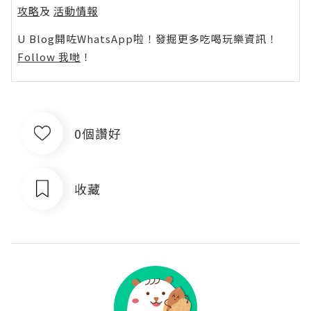
攻略
及
活動情報
U Blog開咗WhatsApp啦！發掘更多吃喝玩樂資訊！
Follow 我哋
！
0個讚好
收藏