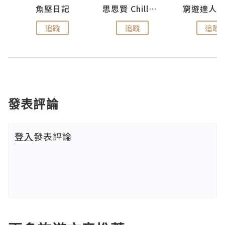
urnal
魚堅日記
思思賢 ChillMyBabe
追蹤
追蹤
追蹤
發表評論
登入
發表評論