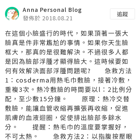
Anna Personal Blog
追蹤
發佈於 2018.08.21
在這個小臉盛行的時代，如果頂著一張大
臉真是件非常尷尬的事情。如果你天生臉
框大，那真的是很難解決。不過很多人都
是因為臉部浮腫才顯得臉大。這時候要如
何有效解決面部浮腫問題呢? 急救方法
1：
cosderma
用熱毛巾敷臉，接著冷敷，
重複3次。熱冷敷臉的時間要以l：2比例分
配，至少敷15分鐘。 原理：熱冷交替
敷臉，能讓血管收縮再擴張再收縮，促進
肌膚的血液迴圈，促使排出臉部多餘水
分。 提醒：熱毛巾的溫度要掌握好，
不可太熱。 急救方法2：以指腹按壓眼