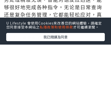
够很好地完成各种指令。无论是日常查询
还是复杂任务管理，它都能轻松应对，真
正成为了我工作中的得力助手。整体体验
U Lifestyle 會使用Cookies來改善您的網站體驗，請確定
您同意接受本網站之
私隱政策和使用條款
才可繼續瀏覽。
非常满意，强烈推荐.需要的拿去吧,官网
http://www.vst.tw
我已閱讀及同意
*本站之內容由作者所提供，並不代表本站的立場。因此本站對
所有博客的立場、真實性、準確性及完整性不負任何法律責
任。
【 U Creator 招募 】