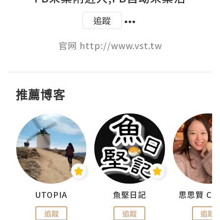
追蹤
官网 http://www.vst.tw
推薦博客
urnal
UTOPIA
魚堅日記
追蹤
追蹤
追蹤