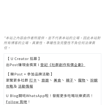
*本站之內容由作者所提供，並不代表本站的立場。因此本站對
所有博客的立場、真實性、準確性及完整性不負任何法律責
任。
【 U Creator 招募 】
出Post賺現金獎賞 l
登記《社群創作有價企劃》
【 睇Post + 參加品牌活動 】
瀏覽更多社群
打卡
丶
旅遊
丶
美食
丶
親子
丶
寵物
丶
扮靚
攻略
及
活動情報
U Blog開咗WhatsApp啦！發掘更多吃喝玩樂資訊！
Follow 我哋
！