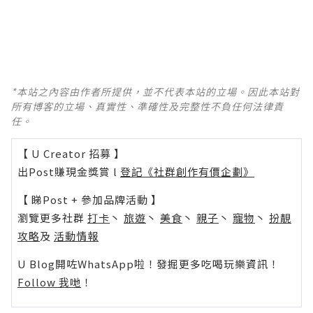
*本站之內容由作者所提供，並不代表本站的立場。因此本站對
所有博客的立場、真實性、準確性及完整性不負任何法律責
任。
【 U Creator 招募 】
出Post賺現金獎賞 l
登記《社群創作有價企劃》
【 睇Post + 參加品牌活動 】
瀏覽更多社群
打卡
丶
旅遊
丶
美食
丶
親子
丶
寵物
丶
扮靚
攻略
及
活動情報
U Blog開咗WhatsApp啦！發掘更多吃喝玩樂資訊！
Follow 我哋
！