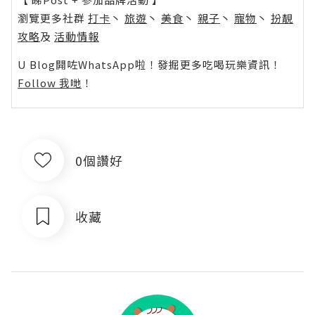
瀏覽更多社群
打卡
丶
旅遊
丶
美食
丶
親子
丶
寵物
丶
扮靚
攻略
及
活動情報
U Blog開咗WhatsApp啦！發掘更多吃喝玩樂資訊！
Follow 我哋
！
0個讚好
收藏