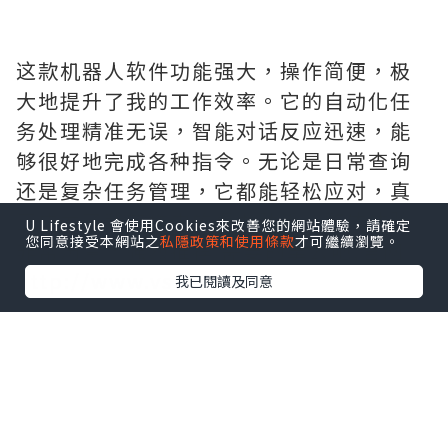
这款机器人软件功能强大，操作简便，极
大地提升了我的工作效率。它的自动化任
务处理精准无误，智能对话反应迅速，能
够很好地完成各种指令。无论是日常查询
还是复杂任务管理，它都能轻松应对，真
正成为了我工作中的得力助手。整体体验
U Lifestyle 會使用Cookies來改善您的網站體驗，請確定
您同意接受本網站之
私隱政策和使用條款
才可繼續瀏覽。
非常满意，强烈推荐.需要的拿去吧,官网
http://www.vst.tw
我已閱讀及同意