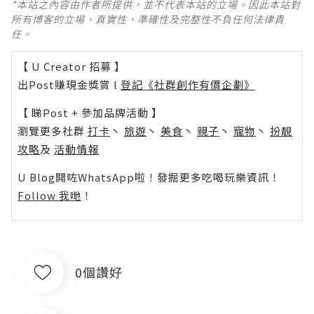
*本站之內容由作者所提供，並不代表本站的立場。因此本站對
所有博客的立場、真實性、準確性及完整性不負任何法律責
任。
【 U Creator 招募 】
出Post賺現金獎賞 l
登記《社群創作有價企劃》
【 睇Post + 參加品牌活動 】
瀏覽更多社群
打卡
丶
旅遊
丶
美食
丶
親子
丶
寵物
丶
扮靚
攻略
及
活動情報
U Blog開咗WhatsApp啦！發掘更多吃喝玩樂資訊！
Follow 我哋
！
0個讚好