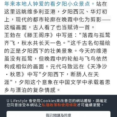
年来本地人钟爱的看夕阳小众景点。
站在
这里远眺维多利亚港，夕阳西沉、华灯初
上，现代的都市轮廓在晚霞中化为剪影——
这幅画面，古人看了也当赋诗一首。
王勃在《滕王阁序》中写道："落霞与孤鹜
齐飞，秋水共长天一色。"这千古名句描绘
的正是夕阳西下的壮美景象。今天的维港
虽没有孤鹜，但晚霞中的轮船与飞鸟依然
构成相似的画面。元代马致远在《天净沙
·秋思》中写"夕阳西下，断肠人在天
涯"，夕阳这个意象在中国文学中承载着思
乡与漂泊的复杂情感。
然而看夕阳不必感伤。白居易有诗："一道
U Lifestyle 會使用Cookies來改善您的網站體驗，請確定
残阳铺水中，半江瑟瑟半江红。"这更多是
您同意接受本網站之
私隱政策和使用條款
才可繼續瀏覽。
一种对自然之美的纯粹欣赏。东坡先生更
我已閱讀及同意