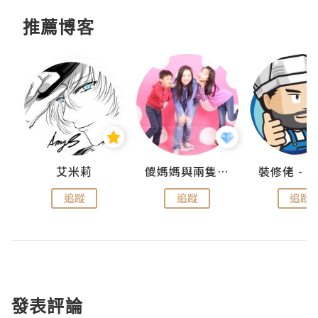
推薦博客
點滴
艾米莉
儍媽媽與兩隻小魔怪之家
追蹤
追蹤
追蹤
發表評論