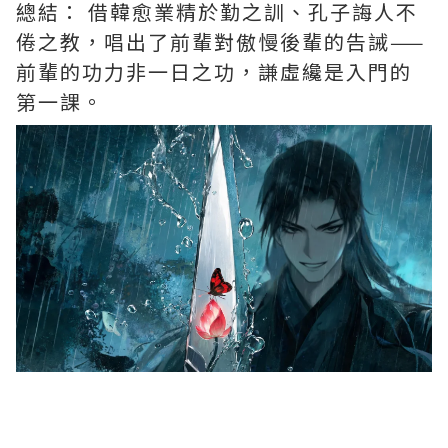
總結： 借韓愈業精於勤之訓、孔子誨人不
倦之教，唱出了前輩對傲慢後輩的告誡——
前輩的功力非一日之功，謙虛纔是入門的
第一課。