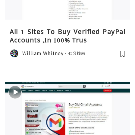
All 1 Sites To Buy Verified PayPal
Accounts ,In 100% Trus
William Whitney
42分鐘前