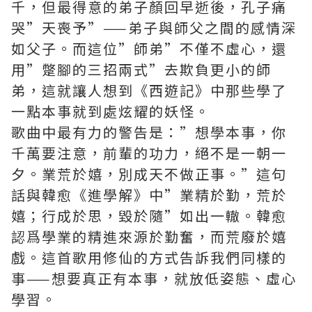
千，但最得意的弟子顏回早逝後，孔子痛
哭”天喪予”——弟子與師父之間的感情深
如父子。而這位”師弟”不僅不虛心，還
用”蹩腳的三招兩式”去欺負更小的師
弟，這就讓人想到《西遊記》中那些學了
一點本事就到處炫耀的妖怪。
歌曲中最有力的警告是：”想學本事，你
千萬要注意，前輩的功力，絕不是一朝一
夕。業荒於嬉，別成天不做正事。”這句
話與韓愈《進學解》中”業精於勤，荒於
嬉；行成於思，毀於隨”如出一轍。韓愈
認爲學業的精進來源於勤奮，而荒廢於嬉
戲。這首歌用修仙的方式告訴我們同樣的
事——想要真正有本事，就放低姿態、虛心
學習。