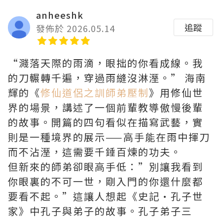
anheeshk
追蹤
發佈於 2026.05.14
“濺落天際的雨滴，眼拙的你看成線。我
的刀輾轉千遍，穿過雨縫沒淋溼。” 海南
輝的《
修仙道侶之訓師弟壓制
》用修仙世
界的場景，講述了一個前輩教導傲慢後輩
的故事。開篇的四句看似在描寫武藝，實
則是一種境界的展示——高手能在雨中揮刀
而不沾溼，這需要千錘百煉的功夫。
但新來的師弟卻眼高手低：”別讓我看到
你眼裏的不可一世，剛入門的你還什麼都
要看不起。”這讓人想起《史記·孔子世
家》中孔子與弟子的故事。孔子弟子三