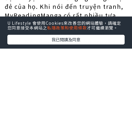
đẻ của họ. Khi nói đến truyện tranh,
MyReadingManga có rất nhiều tựa
sách. Nó cung cấp nhiều thể loại, từ
U Lifestyle 會使用Cookies來改善您的網站體驗，請確定
您同意接受本網站之
私隱政策和使用條款
才可繼續瀏覽。
shounen và shoujo đến seinen và
我已閱讀及同意
josei. Nó cũng có nhiều bộ truyện
nổi tiếng như Naruto, One Piece và
Attack on Titan. MyReadingManga
cũng cung cấp nhiều tính năng giúp
người đọc dễ dàng tìm thấy những gì
họ đang tìm kiếm. Nó có một công cụ
tìm kiếm, vì vậy người dùng có thể
dễ dàng tìm thấy manga mà họ muốn
đọc. Nó cũng có một diễn đàn, nơi
người dùng có thể thảo luận về
truyện tranh và các chủ đề khác.