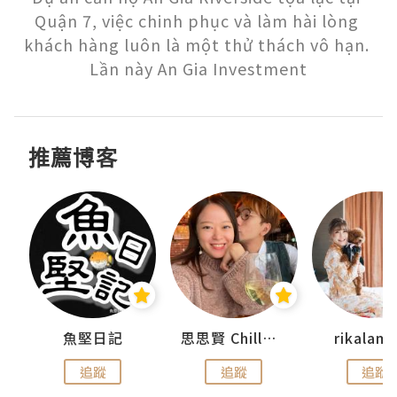
Quận 7, việc chinh phục và làm hài lòng 
khách hàng luôn là một thử thách vô hạn. 
Lần này An Gia Investment
推薦博客
urnal
魚堅日記
思思賢 ChillMyBabe
rikala
追蹤
追蹤
追蹤