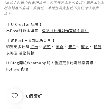
*本站之內容由作者所提供，並不代表本站的立場。因此本站對
所有博客的立場、真實性、準確性及完整性不負任何法律責
任。
【 U Creator 招募 】
出Post賺現金獎賞 l
登記《社群創作有價企劃》
【 睇Post + 參加品牌活動 】
瀏覽更多社群
打卡
丶
旅遊
丶
美食
丶
親子
丶
寵物
丶
扮靚
攻略
及
活動情報
U Blog開咗WhatsApp啦！發掘更多吃喝玩樂資訊！
Follow 我哋
！
0個讚好