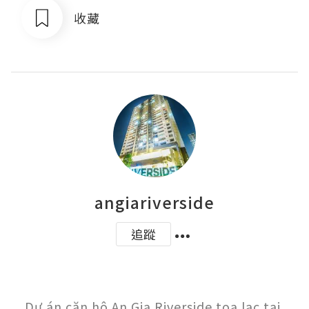
收藏
angiariverside
追蹤
Dự án căn hộ An Gia Riverside tọa lạc tại 