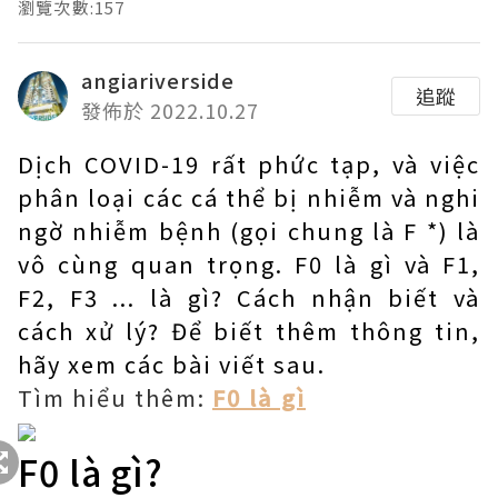
瀏覽次數:157
angiariverside
追蹤
發佈於 2022.10.27
Dịch COVID-19 rất phức tạp, và việc
phân loại các cá thể bị nhiễm và nghi
ngờ nhiễm bệnh (gọi chung là F *) là
vô cùng quan trọng. F0 là gì và F1,
F2, F3 ... là gì? Cách nhận biết và
cách xử lý? Để biết thêm thông tin,
hãy xem các bài viết sau.
Tìm hiểu thêm:
F0 là gì
F0 là gì?