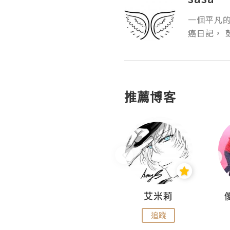
一個平凡
癌日記， 
推薦博客
Hahakelly的生活點滴
艾米莉
追蹤
追蹤