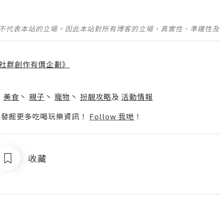
並不代表本站的立場。因此本站對所有博客的立場、真實性、準確性
社群創作有價企劃》
】
丶
美食
丶
親子
丶
寵物
丶
扮靚攻略
及
活動情報
p啦！發掘更多吃喝玩樂資訊！
Follow 我哋
！
收藏