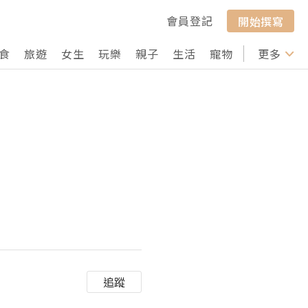
會員登記
開始撰寫
食
旅遊
女生
玩樂
親子
生活
寵物
行山
更多
打卡
追蹤