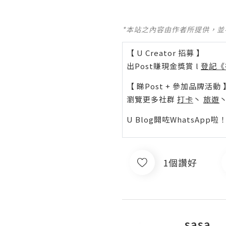
*本站之內容由作者所提供，
【 U Creator 招募 】
出Post賺現金獎賞 l
登記《
【 睇Post + 參加品牌活動 
瀏覽更多社群
打卡
丶
旅遊
U Blog開咗WhatsAp
1個讚好
sasa