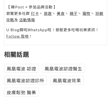
【 睇Post + 參加品牌活動 】
瀏覽更多社群
打卡
丶
旅遊
丶
美食
丶
親子
丶
寵物
丶
扮靚
攻略
及
活動情報
U Blog開咗WhatsApp啦！發掘更多吃喝玩樂資訊！
Follow 我哋
！
相關話題
鳳凰電波 認證
鳳凰電波認證醫生
鳳凰電波認證診所
鳳凰電波效果
皮膚鬆弛 醫美