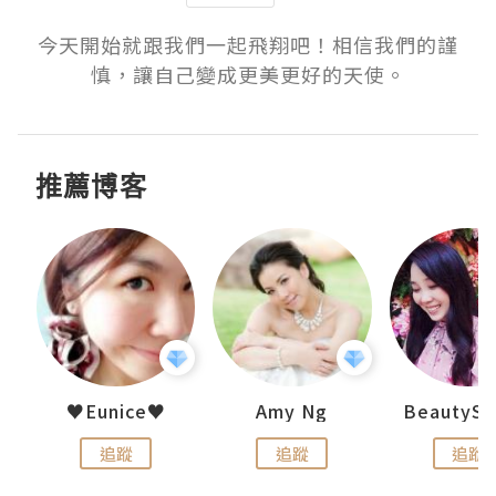
今天開始就跟我們一起飛翔吧！相信我們的謹
慎，讓自己變成更美更好的天使。
推薦博客
h 夏沫
♥Eunice♥
Amy Ng
追蹤
追蹤
追蹤