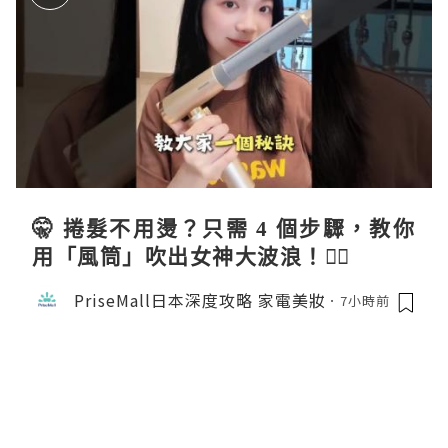
🤫 捲髮不用燙？只需 4 個步驟，教你
用「風筒」吹出女神大波浪！💇‍♀️
PriseMall日本深度攻略 家電美妝
7小時前