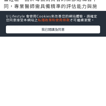
同，專業醫師需具備精準的評估能力與施
打技術，才能確保術後兼具自然與和諧美
U Lifestyle 會使用Cookies來改善您的網站體驗，請確定
觀的效果。靚白天使時尚美學醫師說明，
您同意接受本網站之
私隱政策和使用條款
才可繼續瀏覽。
若有臉頰下垂凹陷、法令紋、木偶紋等困
我已閱讀及同意
擾，可透過近期消費者喜愛的Linear Z音
波拉提、玻尿酸、肉毒桿菌等療程，同時
達到拉提、填充與放鬆等效果。
全新的Linear Z音波拉提，結合了點狀與
線性探頭，並以雙向擊發的方式傳遞能
量，不僅擴大施作範圍，也縮短療程時間
並減緩施打過程產生的疼痛。Linear Z音
波拉提以其穩定且準確的能量傳導，深入
皮膚組織中的不同層次，促進膠原蛋白新
生，並拉提下垂的臉頰與鬆弛的輪廓線