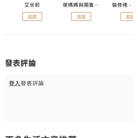
點滴
艾米莉
儍媽媽與兩隻小魔怪之家
追蹤
追蹤
追蹤
發表評論
登入
發表評論