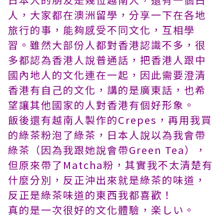
人，大家都在澳洲留學，分享一下在各地
旅行的事，能夠感受不同文化，互相學
習。雖然大部份人都對香港認識不多，很
多都認為香港人說普通話，把香港人跟中
國內地人的文化連在一起，因此需要澄清
香港有自己的文化，講的是廣東話，也希
望讓其他國家的人對香港有個好形象。
飯後還有越南人製作的Crepes，再用我買
的綠茶粉泡了綠茶，日本人說以為我會帶
綠茶（因為我跟她說會帶Green Tea），
但原來帶了Matcha粉，其實我不太清楚有
什麼分別，反正沖出來就是綠茶的味道，
反正是綠茶味道的東西我都喜歡！
真的是一次很好的文化體驗，楽しい。