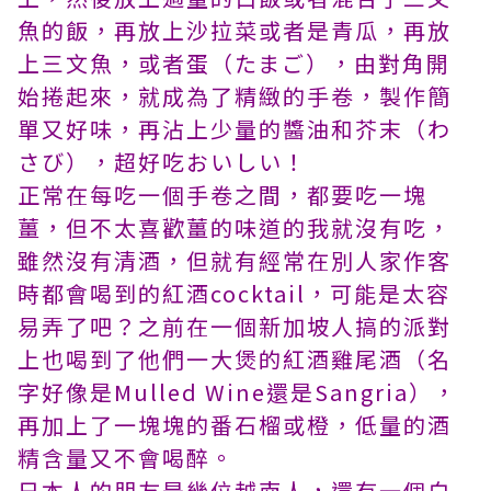
魚的飯，再放上沙拉菜或者是青瓜，再放
上三文魚，或者蛋（たまご），由對角開
始捲起來，就成為了精緻的手卷，製作簡
單又好味，再沾上少量的醬油和芥末（わ
さび），超好吃おいしい！
正常在每吃一個手卷之間，都要吃一塊
薑，但不太喜歡薑的味道的我就沒有吃，
雖然沒有清酒，但就有經常在別人家作客
時都會喝到的紅酒cocktail，可能是太容
易弄了吧？之前在一個新加坡人搞的派對
上也喝到了他們一大煲的紅酒雞尾酒（名
字好像是Mulled Wine還是Sangria），
再加上了一塊塊的番石榴或橙，低量的酒
精含量又不會喝醉。
日本人的朋友是幾位越南人，還有一個白