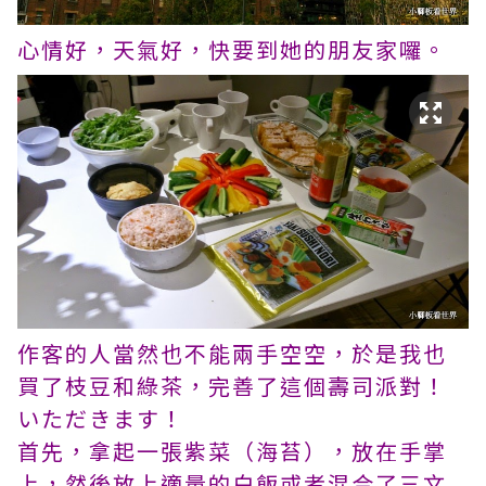
心情好，天氣好，快要到她的朋友家囉。
作客的人當然也不能兩手空空，於是我也
買了枝豆和綠茶，完善了這個壽司派對！
いただきます！
首先，拿起一張紫菜（海苔），放在手掌
上，然後放上適量的白飯或者混合了三文