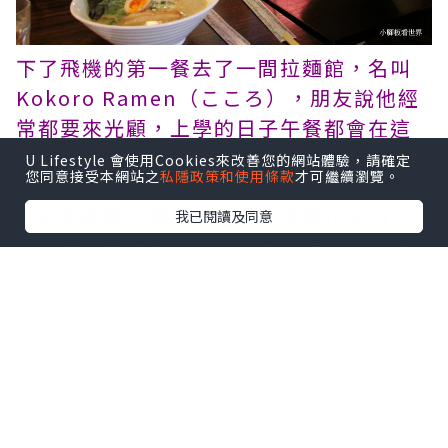
下了飛機的第一餐去了一間拉麵館，名叫
Kokoro Ramen（こころ），朋友說他經
常都要來光顧，上學的日子午餐都會在這
搞定，去的那一天餐廳也坐滿了人，他說
U Lifestyle 會使用Cookies來改善您的網站體驗，請確定
您同意接受本網站之
私隱政策和使用條款
才可繼續瀏覽。
老闆也是日本人。菜單不是很多選擇，但
是不是說越少選擇的拉麵才是越正宗的
我已閱讀及同意
嘛！就有最正常的鹽味和醬油湯底，味道
濃郁，就是份量不算多。一碗拉麵$10澳
元。（
官方網站
）
墨爾本超級出名的甜品店Hopetoun Tea
Rooms！在遠處已經看到一大堆人群圍在
門口的廚窗，放滿精緻蛋糕的展示櫃讓人