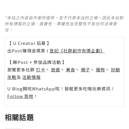
*本站之內容由作者所提供，並不代表本站的立場。因此本站對
所有博客的立場、真實性、準確性及完整性不負任何法律責
任。
【 U Creator 招募 】
出Post賺現金獎賞 l
登記《社群創作有價企劃》
【 睇Post + 參加品牌活動 】
瀏覽更多社群
打卡
丶
旅遊
丶
美食
丶
親子
丶
寵物
丶
扮靚
攻略
及
活動情報
U Blog開咗WhatsApp啦！發掘更多吃喝玩樂資訊！
Follow 我哋
！
相關話題