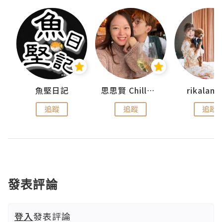
urnal
魚堅日記
思思賢 ChillMyBabe
rikala
追蹤
追蹤
追蹤
發表評論
登入
發表評論