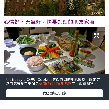
心情好，天氣好，快要到她的朋友家囉。
U Lifestyle 會使用Cookies來改善您的網站體驗，請確定
您同意接受本網站之
私隱政策和使用條款
才可繼續瀏覽。
作客的人當然也不能兩手空空，於是我也
我已閱讀及同意
買了枝豆和綠茶，完善了這個壽司派對！
いただきます！