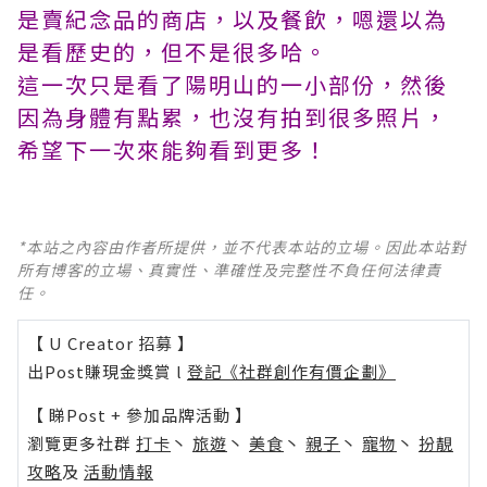
是賣紀念品的商店，以及餐飲，嗯還以為
是看歷史的，但不是很多哈。
這一次只是看了陽明山的一小部份，然後
因為身體有點累，也沒有拍到很多照片，
希望下一次來能夠看到更多！
*本站之內容由作者所提供，並不代表本站的立場。因此本站對
所有博客的立場、真實性、準確性及完整性不負任何法律責
任。
【 U Creator 招募 】
出Post賺現金獎賞 l
登記《社群創作有價企劃》
【 睇Post + 參加品牌活動 】
瀏覽更多社群
打卡
丶
旅遊
丶
美食
丶
親子
丶
寵物
丶
扮靚
攻略
及
活動情報