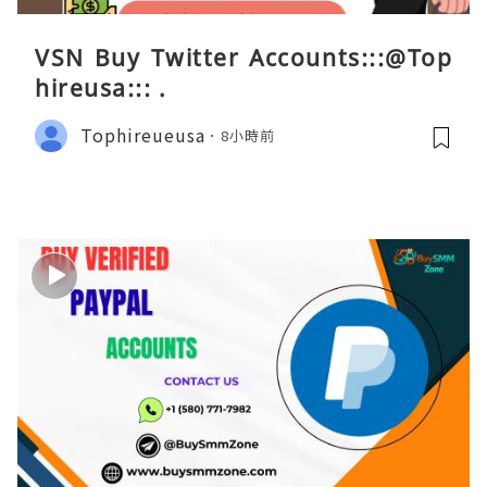
VSN Buy Twitter Accounts:::@Top
hireusa::: .
Tophireueusa
8小時前