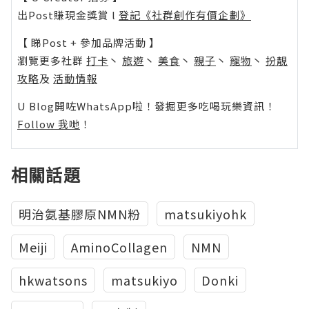
出Post賺現金獎賞 l
登記《社群創作有價企劃》
【 睇Post + 參加品牌活動 】
瀏覽更多社群
打卡
丶
旅遊
丶
美食
丶
親子
丶
寵物
丶
扮靚
攻略
及
活動情報
U Blog開咗WhatsApp啦！發掘更多吃喝玩樂資訊！
Follow 我哋
！
相關話題
明治氨基膠原NMN粉
matsukiyohk
Meiji
AminoCollagen
NMN
hkwatsons
matsukiyo
Donki