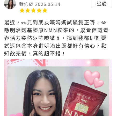
追蹤
發佈於 2026.05.14
最近，👀見到朋友嘅媽媽試過隻正嘢，💋
喺明治氨基膠原NMN粉來的，感覺佢嘅青
春活力突然返咗嚟噉💄，搞到我都即刻要
試返包😍本身對明治出既都好有信心，點
知飲完後，真的超不錯‼️