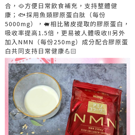
合，🥘方便日常飲食補充，支持整體健
康；🐟採用魚類膠原蛋白肽（每份
5000mg），🐖相比豬皮提取的膠原蛋白，
吸收率提高1.5倍，更易被人體吸收‼️另外
加入NMN（每份250mg）成分配合膠原蛋
白共同支持日常健康💪🏻