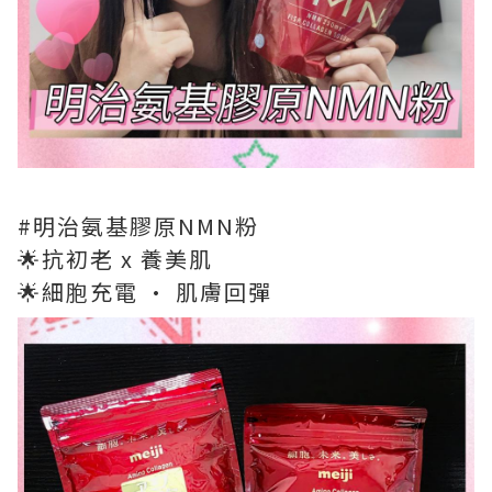
#明治氨基膠原NMN粉
🌟抗初老 x 養美肌
🌟細胞充電 · 肌膚回彈