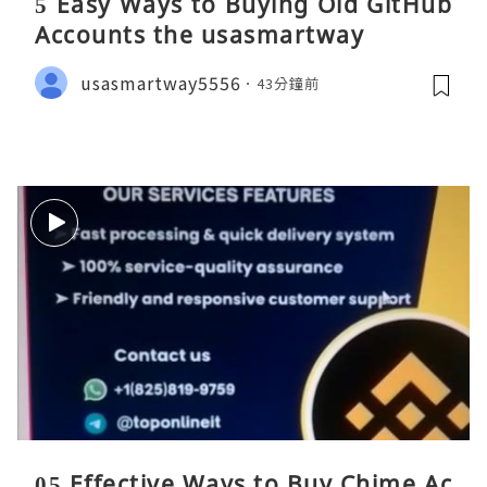
5 Easy Ways to Buying Old GitHub
Accounts the usasmartway
usasmartway5556
43分鐘前
05 Effective Ways to Buy Chime Ac