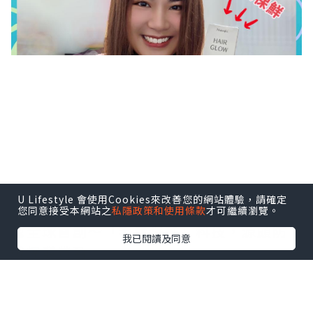
U Lifestyle 會使用Cookies來改善您的網站體驗，請確定
NatureU Hair Grow
您同意接受本網站之
私隱政策和使用條款
才可繼續瀏覽。
🔮全球首創～「毛囊保鮮」科技，源頭防
我已閱讀及同意
脫爆發豐盈
🔮LushMasterTM～減輕DHT攻擊，促進