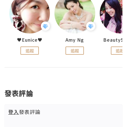
h 夏沫
♥Eunice♥
Amy Ng
追蹤
追蹤
追蹤
發表評論
登入
發表評論