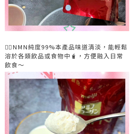
👉🏻NMN純度99%本產品味道清淡，能輕鬆
溶於各類飲品或食物中🧋，方便融入日常
飲食～