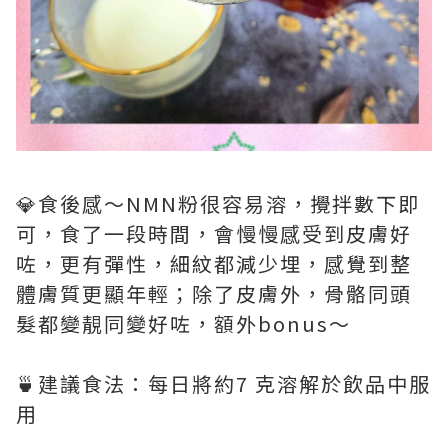
💎食後感～NMN粉很容易溶，攪拌數下即
可，食了一段時間，會慢慢感受到皮膚好
咗，更有彈性，細紋都減少埋，感覺到整
體膚質更顯年輕；除了皮膚外，骨骼同頭
髮都變靚同變好咗，額外bonus～
🍵建議食法：每日將約7 克溶解於飲品中服
用