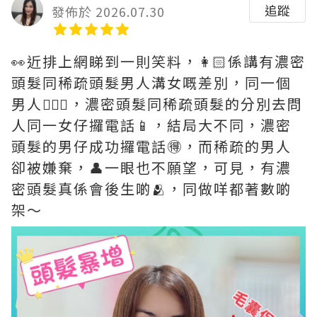
追蹤
發佈於 2026.07.30
👀近排上網睇到一則笑料，👩🏻係講有濃密
頭髮同稀疏頭髮男人溝女嘅差別，同一個
男人👱🏻‍♂️，濃密頭髮同稀疏頭髮的分別去問
人同一女仔攞電話📱，結局大不同，濃密
頭髮的男仔成功攞電話🉐，而稀疏的男人
卻被嫌棄，👤一眼也不願望，可見，有濃
密頭髮真係會後生啲🫂，同做咩都著數啲
架～