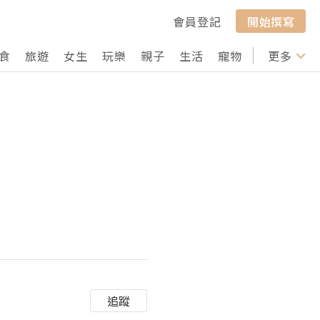
會員登記
開始撰寫
食
旅遊
女生
玩樂
親子
生活
寵物
行山
更多
打卡
追蹤