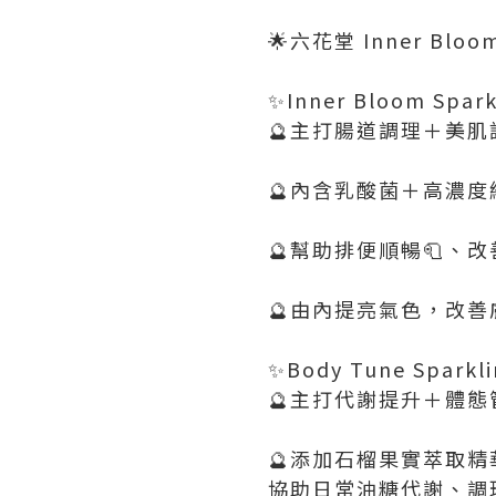
🌟六花堂 Inner Blo
✨Inner Bloom Spark
🔮主打腸道調理＋美肌
🔮內含乳酸菌＋高濃度
🔮幫助排便順暢🧻、
🔮由內提亮氣色，改
✨Body Tune Sparkli
🔮主打代謝提升＋體態
🔮添加石榴果實萃取精
協助日常油糖代謝、調