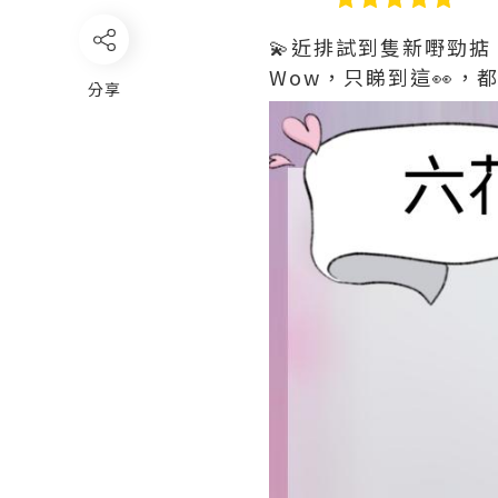
💫近排試到隻新嘢勁掂
Wow，只睇到這👀，
分享