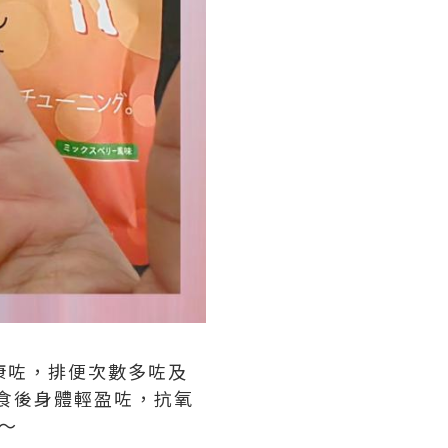
腸道健康咗，排便次數多咗及
，食後身體輕盈咗，抗氧
～