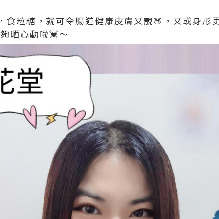
，食粒糖，就可令腸道健康皮膚又靚🍑，又或身形更f
都夠晒心動啦💓～