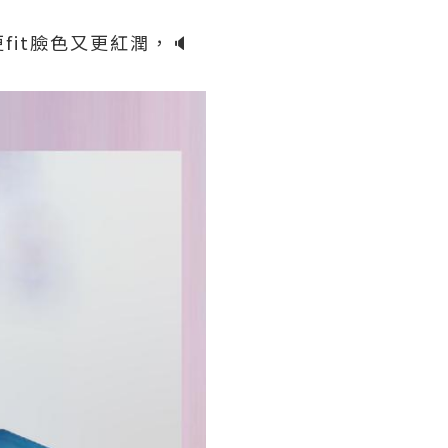
it臉色又更紅潤，🔈