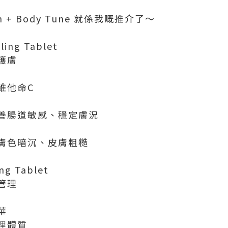
om + Body Tune 就係我嘅推介了～
ling Tablet
護膚
維他命C
改善腸道敏感、穩定膚況
善膚色暗沉、皮膚粗糙
ng Tablet
管理
華
理體質