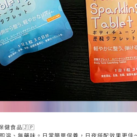
健食品🇯🇵
口含即溶、無藥味。日常簡單保養，日夜搭配效果更佳