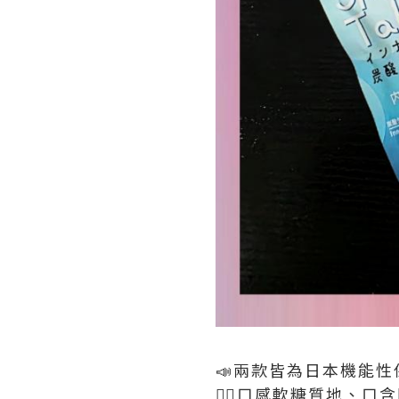
📣兩款皆為日本機能性保
👆🏻口感軟糖質地、