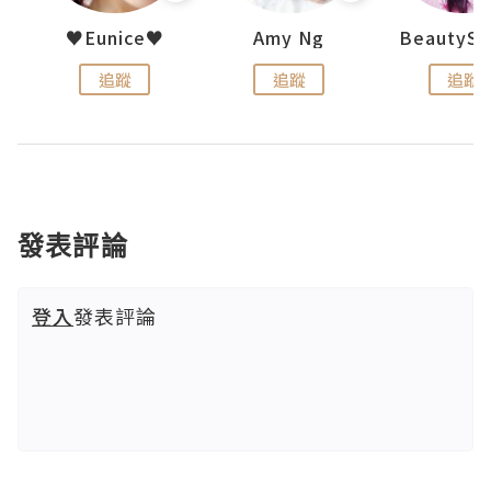
h 夏沫
♥Eunice♥
Amy Ng
追蹤
追蹤
追蹤
發表評論
登入
發表評論