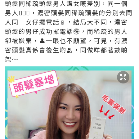
頭髮同稀疏頭髮男人溝女嘅差別，同一個
男人👱🏻‍♂️，濃密頭髮同稀疏頭髮的分別去問
人同一女仔攞電話📱，結局大不同，濃密
頭髮的男仔成功攞電話🉐，而稀疏的男人
卻被嫌棄，👤一眼也不願望，可見，有濃
密頭髮真係會後生啲🫂，同做咩都著數啲
架～