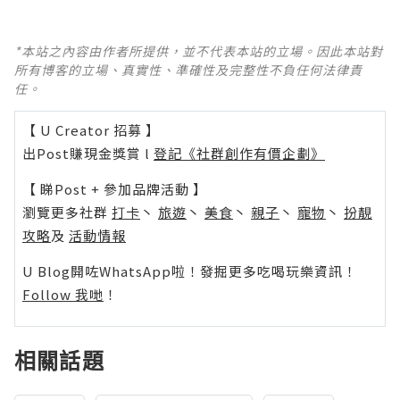
*本站之內容由作者所提供，並不代表本站的立場。因此本站對
所有博客的立場、真實性、準確性及完整性不負任何法律責
任。
【 U Creator 招募 】
出Post賺現金獎賞 l
登記《社群創作有價企劃》
【 睇Post + 參加品牌活動 】
瀏覽更多社群
打卡
丶
旅遊
丶
美食
丶
親子
丶
寵物
丶
扮靚
攻略
及
活動情報
U Blog開咗WhatsApp啦！發掘更多吃喝玩樂資訊！
Follow 我哋
！
相關話題