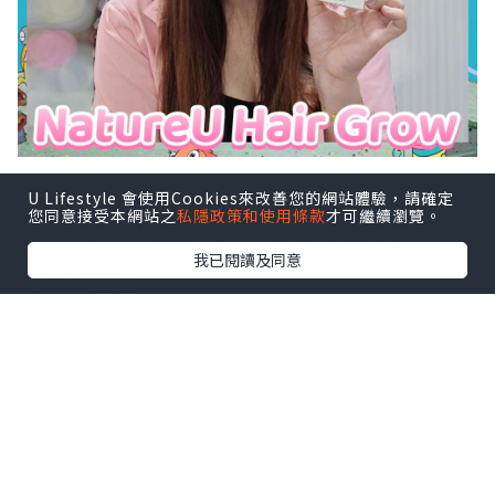
U Lifestyle 會使用Cookies來改善您的網站體驗，請確定
NatureU Hair Grow
您同意接受本網站之
私隱政策和使用條款
才可繼續瀏覽。
🔮全球首創～「毛囊保鮮」科技，源頭防
我已閱讀及同意
脫爆發豐盈
🔮LushMasterTM～減輕DHT攻擊，促進
毛囊生長
🔮鋸棕櫚～阻斷雄激素攻擊 調節激素平衡