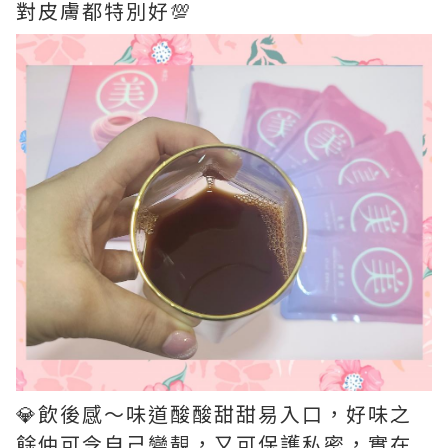
對皮膚都特別好💯
💎飲後感～味道酸酸甜甜易入口，好味之
餘仲可令自己變靚，又可保護私密，實在