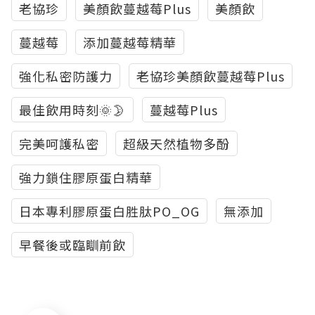
老協珍
美顏飲蔓越莓Plus
美顏飲
蔓越莓
添加蔓越莓精華
強化私密防護力
老協珍美顏飲蔓越莓Plus
最佳飲用時刻🌞🌛
蔓越莓Plus
完美呵護私密
超級天然植物多酚
強力鎖住膠原蛋白精華
日本專利膠原蛋白胜肽PO_OG
無添加
早餐後或臨瞓前飲