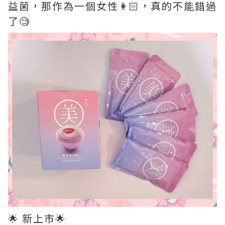
益菌，那作為一個女性👩🏻，真的不能錯過
了🧐
🌟 新上市🌟