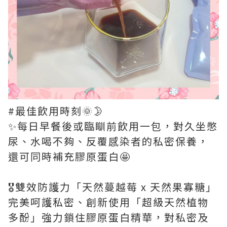
#最佳飲用時刻🌞🌛
✨每日早餐後或臨瞓前飲用一包，對久坐憋
尿、水喝不夠、反覆感染者的私密保養，
還可同時補充膠原蛋白🤩
🎖️雙效防護力「天然蔓越莓 x 天然果寡糖」
完美呵護私密、創新使用「超級天然植物
多酚」強力鎖住膠原蛋白精華，對私密及