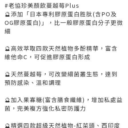
#老協珍美顏飲蔓越莓Plus
🔮添加「日本專利膠原蛋白胜肽(含PO及
OG膠原蛋白)」，比一般膠原蛋白分子更微
細
🔮高效萃取四款天然植物多酚精華，富含
維他命C，可促進膠原蛋白形成
🔮天然蔓越莓，可改變細菌叢生態，達到
預防感染、溫和調理
🔮加入果寡糖(富含膳食纖維)，增加私處益
菌，完美複方強化私密防護力
🔮精選四款超級天然植物-紅菜頭、西印度