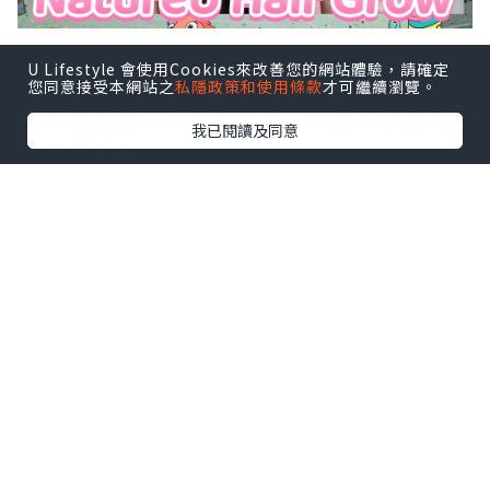
U Lifestyle 會使用Cookies來改善您的網站體驗，請確定
NatureU Hair Grow
您同意接受本網站之
私隱政策和使用條款
才可繼續瀏覽。
🔮全球首創～「毛囊保鮮」科技，源頭防
我已閱讀及同意
脫爆發豐盈
🔮LushMasterTM～減輕DHT攻擊，促進
毛囊生長
🔮鋸棕櫚～阻斷雄激素攻擊 調節激素平衡
🔮高分子VD+鋅～活化毛囊增殖
🔮10周實現～頭髮暴增15300根