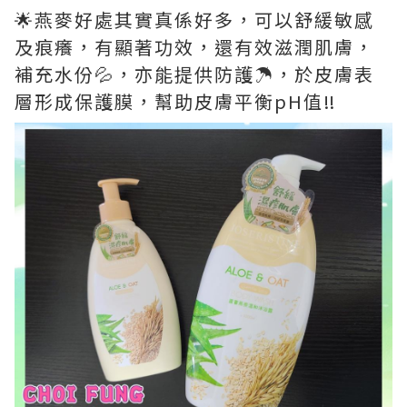
🌟燕麥好處其實真係好多，可以舒緩敏感
及痕癢，有顯著功效，還有效滋潤肌膚，
補充水份💦，亦能提供防護☂️，於皮膚表
層形成保護膜，幫助皮膚平衡pH值‼️