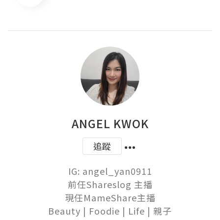
ANGEL KWOK
追蹤
IG: angel_yan0911

前任Shareslog 主播

現任MameShare主播

Beauty | Foodie | Life | 親子
