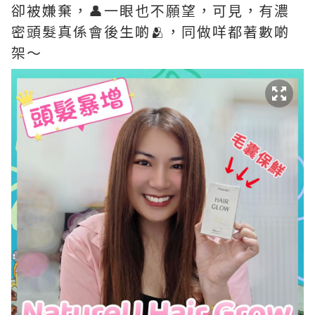
卻被嫌棄，👤一眼也不願望，可見，有濃
密頭髮真係會後生啲🫂，同做咩都著數啲
架～