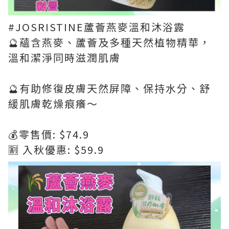
#JOSRISTINE蘆薈燕麥溫和沐浴露
🔮蘊含燕麥、蘆薈及多種天然植物精華，
溫和潔淨同時滋潤肌膚
🔮有助修復皮膚天然屏障、保持水分、舒
緩肌膚乾燥痕癢～
💰零售價: $74.9
🈹 入秋優惠: $59.9