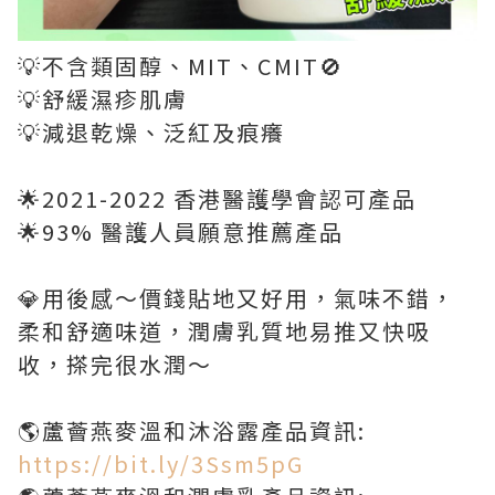
💡不含類固醇、MIT、CMIT🚫
💡舒緩濕疹肌膚
💡減退乾燥、泛紅及痕癢
🌟2021-2022 香港醫護學會認可產品
🌟93% 醫護人員願意推薦產品
💎用後感～價錢貼地又好用，氣味不錯，
柔和舒適味道，潤膚乳質地易推又快吸
收，搽完很水潤～
🌎蘆薈燕麥溫和沐浴露產品資訊:
https://bit.ly/3Ssm5pG