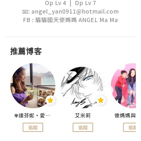
Op Lv 4  |  Dp Lv 7

📧: angel_yan0911@hotmail.com

FB : 貓貓國天使媽媽 ANGEL Ma Ma
推薦博客
點滴
✾達芬妮•愛孩子•愛生活✾
艾米莉
追蹤
追蹤
追蹤