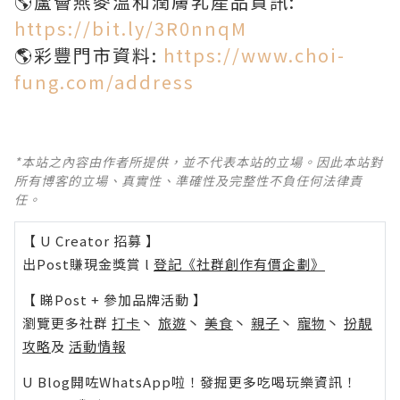
🌎蘆薈燕麥溫和潤膚乳產品資訊:
https://bit.ly/3R0nnqM
🌎彩豐門市資料:
https://www.choi-
fung.com/address
*本站之內容由作者所提供，並不代表本站的立場。因此本站對
所有博客的立場、真實性、準確性及完整性不負任何法律責
任。
【 U Creator 招募 】
出Post賺現金獎賞 l
登記《社群創作有價企劃》
【 睇Post + 參加品牌活動 】
瀏覽更多社群
打卡
丶
旅遊
丶
美食
丶
親子
丶
寵物
丶
扮靚
攻略
及
活動情報
U Blog開咗WhatsApp啦！發掘更多吃喝玩樂資訊！