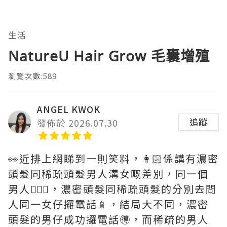
生活
NatureU Hair Grow 毛囊增殖
瀏覽次數:589
ANGEL KWOK
追蹤
發佈於 2026.07.30
👀近排上網睇到一則笑料，👩🏻係講有濃密
頭髮同稀疏頭髮男人溝女嘅差別，同一個
男人👱🏻‍♂️，濃密頭髮同稀疏頭髮的分別去問
人同一女仔攞電話📱，結局大不同，濃密
頭髮的男仔成功攞電話🉐，而稀疏的男人