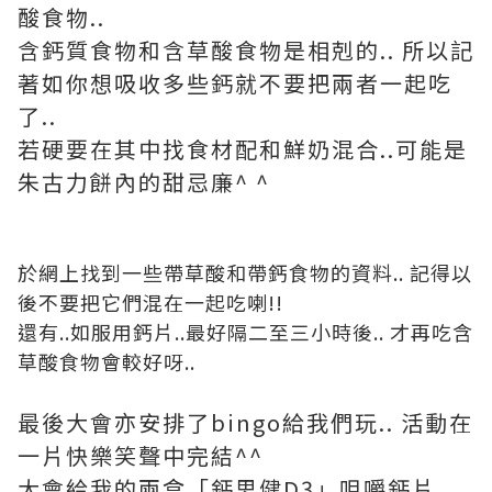
酸食物..
含鈣質食物和含草酸食物是相剋的.. 所以記
著如你想吸收多些鈣就不要把兩者一起吃
了..
若硬要在其中找食材配和鮮奶混合..可能是
朱古力餅內的甜忌廉^ ^
於網上找到一些帶草酸和帶鈣食物的資料.. 記得以
後不要把它們混在一起吃喇!!
還有..如服用鈣片..最好隔二至三小時後.. 才再吃含
草酸食物會較好呀..
最後大會亦安排了bingo給我們玩.. 活動在
一片快樂笑聲中完結^^
大會給我的兩盒「鈣思健D3」咀嚼鈣片..