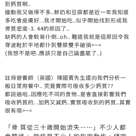
到鈣質啊..
運動我又做得不多..鮮奶和豆腐都是近一年我知道
多吃會皮膚好. .我才開始吃..似乎開始找到形成我
骨質密度-3. 44的原因了..
缺鈣的人會較易仆倒..oh.. 難道我就是這原因令我
穿波鞋於平地都仆到雙膝雙手破損>~<
(我想不是吧..應該只是自己論盡罷了..)
註冊營養師（英國）陳國賓先生還向我們分析一
般日常用餐中.. 究竟實際可吸收多少鈣質??
都說過啦..因應吃不同的食物..是會直接影響我們
吸收鈣質的. .加鈣又減鈣..實質吸收到的鈣質..其實
很有限>~<
「骨 質從三十歲開始流失……」不少人都