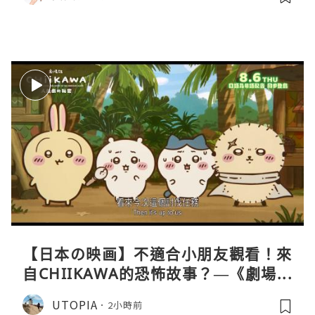
【日本の映画】不適合小朋友觀看！來
自CHIIKAWA的恐怖故事？—《劇場版
CHIIKAWA 人魚島的秘密》
UTOPIA
2小時前