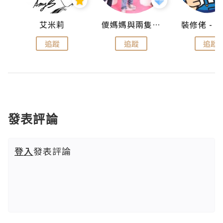
點滴
艾米莉
儍媽媽與兩隻小魔怪之家
追蹤
追蹤
追蹤
發表評論
登入
發表評論