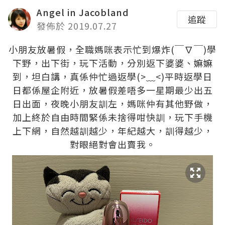
Angel in Jacobland
追蹤
發佈於 2019.07.27
小朋友放暑假，全職媽咪表示忙到爆炸(￣∇￣)學
下野，出下街，玩下活動，分別返下婆婆、嫲嫲
到，坦白講，真係仲忙過返學(>﹏<)平時返學日
日都係屋企附近，放暑假差唔多一星期最少出五
日出面，夜晚小朋友訓左，媽咪仲有其他野做，
加上終於自由時間緊係未捨得咁快訓，玩下手機
上下網，自然越訓越少，年紀越大，訓得越少，
對眼絕對會出賣我。