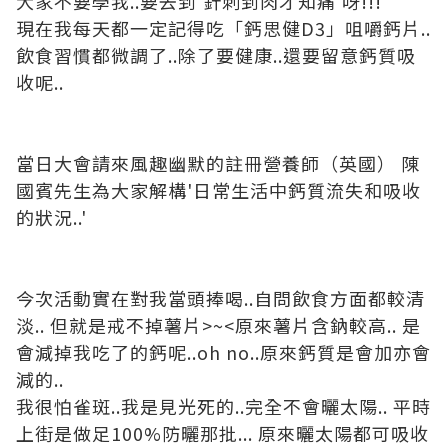
大家不要學我..要去到'針刺到肉才知痛'呀!!!
現在我每天都一定記得吃「鈣思健D3」咀嚼鈣片..
飲食習慣都微調了..除了要健康..還要留意鈣質吸
收呢..
當日大會請來風趣幽默的註冊營養師（英國） 陳
國賓先生為大家解構'日常生活中鈣質流失和吸收
的狀況..'
今次活動實在對我當頭捧喝..自問飲食方面都較清
淡.. 但就是戒不掉薯片>~<原來薯片含鈉較高.. 是
會減掉我吃了的鈣呢..oh no..原來鈣質是會加亦會
減的..
我很怕雀斑..我是見光死的..完全不會曬太陽.. 平時
上街是做足100%防曬那批... 原來曬太陽都可吸收