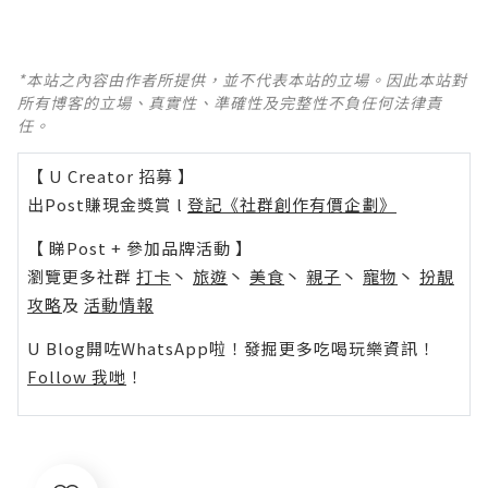
*本站之內容由作者所提供，並不代表本站的立場。因此本站對
所有博客的立場、真實性、準確性及完整性不負任何法律責
任。
【 U Creator 招募 】
出Post賺現金獎賞 l
登記《社群創作有價企劃》
【 睇Post + 參加品牌活動 】
瀏覽更多社群
打卡
丶
旅遊
丶
美食
丶
親子
丶
寵物
丶
扮靚
攻略
及
活動情報
U Blog開咗WhatsApp啦！發掘更多吃喝玩樂資訊！
Follow 我哋
！