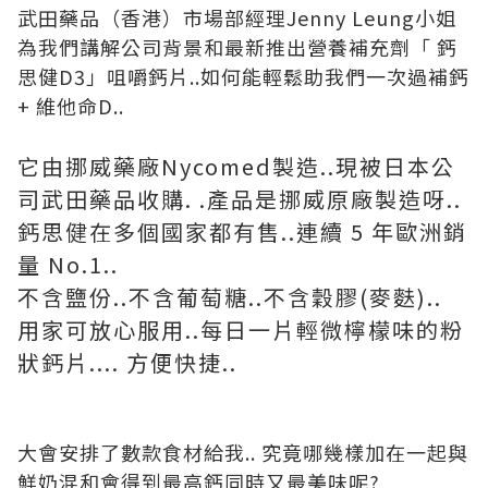
武田藥品（香港）市場部經理Jenny Leung小姐
為我們講解公司背景和最新推出營養補充劑「 鈣
思健D3」咀嚼鈣片..如何能輕鬆助我們一次過補鈣
+ 維他命D..
它由挪威藥廠Nycomed製造..現被日本公
司武田藥品收購. .產品是挪威原廠製造呀..
鈣思健在多個國家都有售..連續 5 年歐洲銷
量 No.1..
不含鹽份..不含葡萄糖..不含穀膠(麥麩)..
用家可放心服用..每日一片輕微檸檬味的粉
狀鈣片.... 方便快捷..
大會安排了數款食材給我.. 究竟哪幾樣加在一起與
鮮奶混和會得到最高鈣同時又最美味呢?