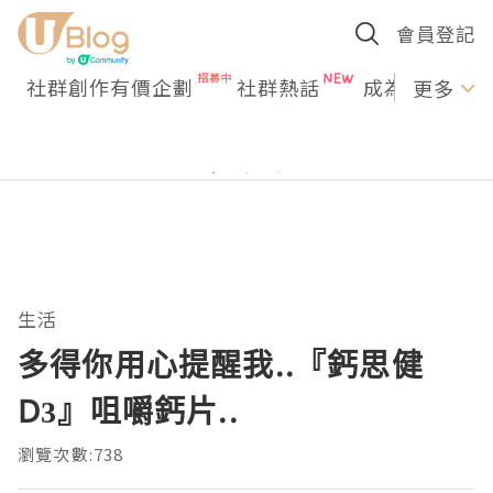
會員登記
社群創作有價企劃
社群熱話
成為U Creato
更多
生活
多得你用心提醒我..『鈣思健
D3』咀嚼鈣片..
瀏覽次數:738