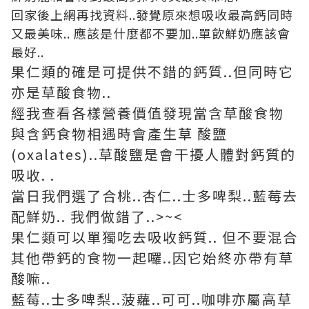
回家後上網再找資料..發覺原來想吸收最高鈣同時
又最美味.. 應該是什麼都不要加..單飲鮮奶應該會
最好..
果仁類的確是可提供不錯的鈣質..但同時它
亦是草酸食物..
經我查看各樣營養價值發現當含草酸食物
與含鈣食物相遇時會產生草 酸鹽
(oxalates)..草酸鹽是會干擾人體對鈣質的
吸收. .
當日我們選了合桃..杏仁..士多啤梨..藍莓去
配鮮奶.. 我們做錯了..>~<
果仁類可以單獨吃去吸收鈣質.. 但不要混合
其他帶鈣的食物一起囉..因它始終亦帶有草
酸嘛..
藍莓..士多啤梨..菠蘿..可可..咖啡亦屬高草