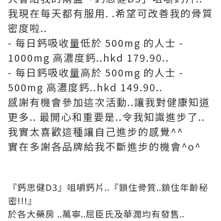
我現在每天都有服用. .希望可改善我的骨質
密度啦..
- 每日鈣吸收量低於 500mg 的人士 -
1000mg 高濃度鈣..hkd 179.90..
- 每日鈣吸收量高於 500mg 的人士 -
500mg 高濃度鈣..hkd 149.90..
感謝有機會參加這次活動..讓我對健康知道
更多.. 最開心和重要是..令我知識進步了..
我實太喜歡這種讓自己進步的感覺^^
實在多謝各品牌給我不斷進步的機會^o^
『鈣思健D3
』
咀嚼鈣片..
『
鎖住骨質..鎖住年齡秘
密!!!
』
於各大藥房 ..萬寧..屈臣氏及華潤均有發售..