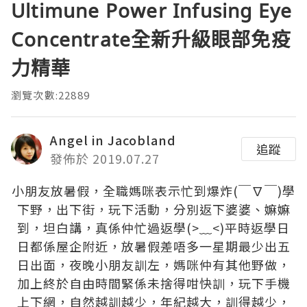
Ultimune Power Infusing Eye
Concentrate全新升級眼部免疫
力精華
瀏覽次數:22889
Angel in Jacobland
追蹤
發佈於 2019.07.27
小朋友放暑假，全職媽咪表示忙到爆炸(￣∇￣)學
下野，出下街，玩下活動，分別返下婆婆、嫲嫲
到，坦白講，真係仲忙過返學(>﹏<)平時返學日
日都係屋企附近，放暑假差唔多一星期最少出五
日出面，夜晚小朋友訓左，媽咪仲有其他野做，
加上終於自由時間緊係未捨得咁快訓，玩下手機
上下網，自然越訓越少，年紀越大，訓得越少，