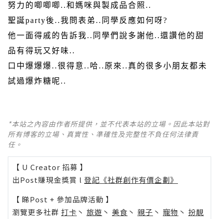
努力的唧唧唧
..
和媽咪與製成品合照
..
聖誕
party
後
..
我問表弟
..
同學反應如何呀
?
他一面得戚的告訴我
..
同學們說多謝他
..
還讚他的甜
品有得玩又好味
..
口中爆爆爆
..
很得意
..
哈
..
原來
..
真的很多小朋友都未
試過爆炸糖呢
..
*本站之內容由作者所提供，並不代表本站的立場。因此本站對
所有博客的立場、真實性、準確性及完整性不負任何法律責
任。
【 U Creator 招募 】
出Post賺現金獎賞 l
登記《社群創作有價企劃》
【 睇Post + 參加品牌活動 】
瀏覽更多社群
打卡
丶
旅遊
丶
美食
丶
親子
丶
寵物
丶
扮靚