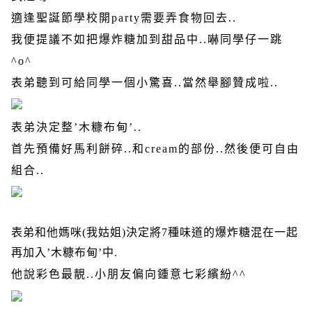
適逢聖誕節學校開
party
需要弄食物回去
..
我便提議不如把爆炸糖加到甜品中
..
嚇同學仔一跳
^o^
表弟聽到可給同學一個小驚喜
..
當然舉腳贊成啦
..
表弟決定整
’
木糠布甸
’..
首先預備好馬利餅碎
..
和
cream
的部份
..
然後便可自由
組合
..
表弟和他媽咪
(
我姑姐
)
決定將
7
種味道的爆炸糖混在一起
再加入
’
木糠布甸
’
中
.
他說彩色最靚
..
小朋友偏向鍾意七彩繽紛
^^