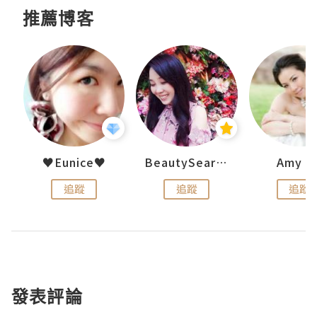
推薦博客
h 夏沫
♥Eunice♥
BeautySearch
Amy N
追蹤
追蹤
追蹤
發表評論