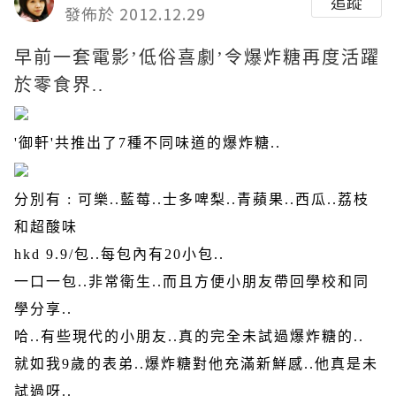
追蹤
發佈於 2012.12.29
早前一套電影
’
低俗喜劇
’
令爆炸糖再度活躍
於零食界
..
'御軒'共推出了
7
種不同味道的爆炸糖
..
分別有
:
可樂
..
藍莓
..
士多啤梨
..
青蘋果
..
西瓜
..
荔枝
和超酸味
hkd 9.9/
包
..
每包內有
20
小包
..
一口一包
..
非常衛生
..
而且方便小朋友帶回學校和同
學分享
..
哈
..
有些現代的小朋友
..
真的完全未試過爆炸糖的
..
就如我
9
歲的表弟
..
爆炸糖對他充滿新鮮感
..
他真是未
試過呀
..