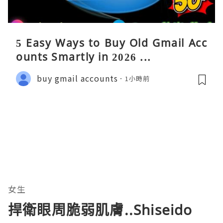
5 Easy Ways to Buy Old Gmail Acc
ounts Smartly in 2026 ...
buy gmail accounts
1小時前
女生
捍衛眼周脆弱肌膚..Shiseido