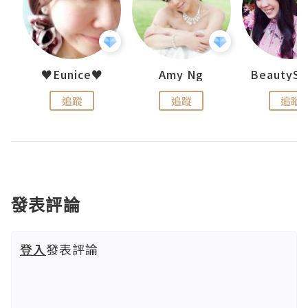
h 夏沫
♥Eunice♥
Amy Ng
追蹤
追蹤
追蹤
發表評論
登入
發表評論