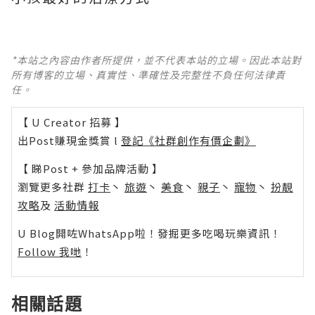
*本站之內容由作者所提供，並不代表本站的立場。因此本站對
所有博客的立場、真實性、準確性及完整性不負任何法律責
任。
【 U Creator 招募 】
出Post賺現金獎賞 l
登記《社群創作有價企劃》
【 睇Post + 參加品牌活動 】
瀏覽更多社群
打卡
丶
旅遊
丶
美食
丶
親子
丶
寵物
丶
扮靚
攻略
及
活動情報
U Blog開咗WhatsApp啦！發掘更多吃喝玩樂資訊！
Follow 我哋
！
相關話題