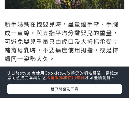
新手媽媽在抱嬰兒時，盡量讓手掌、手腕
成一直線，與五指平均分攤嬰兒的重量，
可避免嬰兒重量只由虎口及大拇指承受；
哺育母乳時，不要過度使用拇指，或是持
續同一姿勢太久。
U Lifestyle 會使用Cookies來改善您的網站體驗，請確定
一位28歲生第一胎的新手媽媽，因乳量不
您同意接受本網站之
私隱政策和使用條款
才可繼續瀏覽。
足，自己成天雙手擠奶集乳哺育新生兒，
我已閱讀及同意
不到一週就覺得左右手的大拇指底部逐漸
使不上力，甚至雙手手腕關節外側痛到無
法擰毛巾拿奶瓶，就診後確診罹患「媽媽
手」。