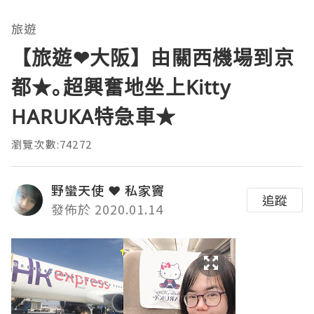
旅遊
【旅遊❤大阪】由關西機場到京
都★｡超興奮地坐上Kitty
HARUKA特急車★
瀏覽次數:74272
野蠻天使 ❤ 私家竇
追蹤
發佈於 2020.01.14