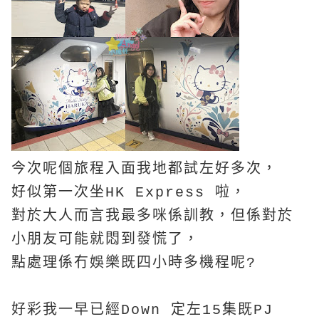
今次呢個旅程入面我地都試左好多次，
好似第一次坐HK Express 啦，
對於大人而言我最多咪係訓教，但係對於
小朋友可能就悶到發慌了，
點處理係冇娛樂既四小時多機程呢?
好彩我一早已經Down 定左15集既PJ