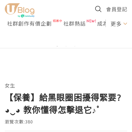
會員登記
社群創作有價企劃
社群熱話
成為U Creato
更多
女生
【保養】給黑眼圈困擾得緊要?
◕‿◕ 教你懂得怎擊退它♪ﾟ
瀏覽次數:380