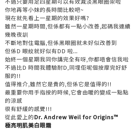
不過只要用足四星期可以有效減淡黑眼圈架啦
你地再等小妹的長時間比較吧~
現在就先看上一星期的效果好嗎?
雖然一星期時間,但係都有一點小改善,起碼我連續
幾晚夜訓
不斷地對住電腦,但係黑眼圈就未好似改善到
但係D 眼紋就好似有DD 啦...
始終一個星期我同你講完全有呀,你都唔會信我啦
不過比D 時間我體驗耐D,同埋佢呢個按摩完好舒
服的!!
值得推介,雖然它是貴的,但係它是值得的!!
最重要你用手指按的時候,它會由暖的變成一點點
的涼感
很有舒緩的感覺!!!
從此愛上的
Dr. Andrew Weil for Origins
™
極亮明肌美白眼霜