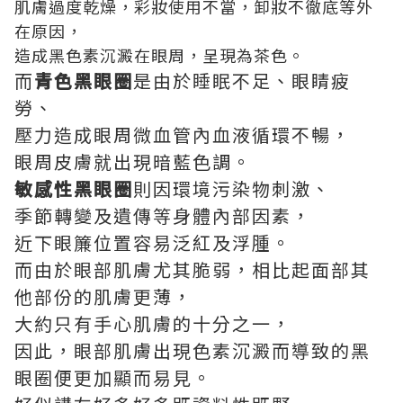
肌膚過度乾燥，彩妝使用不當，卸妝不徹底等外
在原因，
造成黑色素沉澱在眼周，呈現為茶色。
而
青色黑眼圈
是由於睡眠不足、眼睛疲
勞、
壓力造成眼周微血管內血液循環不暢，
眼周皮膚就出現暗藍色調。
敏感性黑眼圈
則因環境污染物刺激、
季節轉變及遺傳等身體內部因素，
近下眼簾位置容易泛紅及浮腫。
而由於眼部肌膚尤其脆弱，相比起面部其
他部份的肌膚更薄，
大約只有手心肌膚的十分之一，
因此，眼部肌膚出現色素沉澱而導致的黑
眼圈便更加顯而易見。