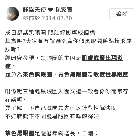
野蠻天使 ❤ 私家竇
追蹤
發佈於 2014.03.30
成日都話黑眼圈,眼肚好影響成個樣
其實呢?大家有冇諗過究竟你個黑眼圈係點樣形成
既呢?
經研究發現，黑眼圈的主因是
肌膚底層出現炎
症
，
並分為
茶色黑眼圈
、
青色黑眼圈
及
敏感性黑眼圈
咁係呢三種既黑眼圈入面又邊一款會係你而家存
在架呢?
要了解一下自己既問題先可以針對性解決既
不如就睇下不同既黑眼圈有咩解釋啦
茶色黑眼圈
是隨著年齡增長，日曬；