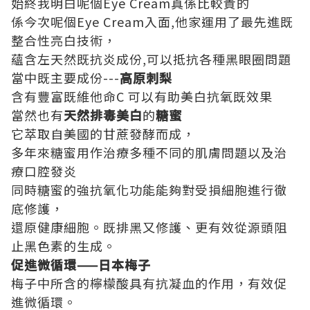
始終我明白呢個Eye Cream真係比較貴的
係今次呢個Eye Cream入面,他家運用了最先進既
整合性亮白技術，
蘊含左天然既抗炎成份,可以抵抗各種黑眼圈問題
當中既主要成份---
高原刺梨
含有豐富既維他命C 可以有助美白抗氧既效果
當然也有
天然排毒美白
的
糖蜜
它萃取自美國的甘蔗發酵而成，
多年來糖蜜用作治療多種不同的肌膚問題以及治
療口腔發炎
同時糖蜜的強抗氧化功能能夠對受損細胞進行徹
底修護，
還原健康細胞。既排黑又修護、更有效從源頭阻
止黑色素的生成。
促進微循環——日本梅子
梅子中所含的檸檬酸具有抗凝血的作用，有效促
進微循環。