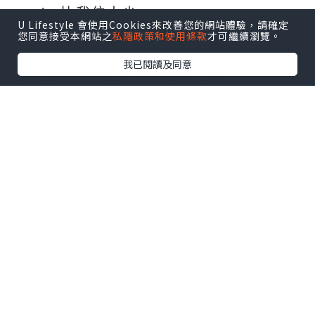
Mask 比我位大少，
U Lifestyle 會使用Cookies來改善您的網站體驗，請確定
您同意接受本網站之
私隱政策和使用條款
才可繼續瀏覽。
不過今次大少好好係一上機無耐就訓左教
啦
我已閱讀及同意
反而我地兩個大人連訓都訓唔著
其實我地出發時，都算係紅葉既水尾，
加上我地都係晏機架啦，都已經係差唔多