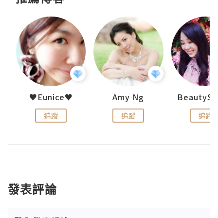
h 夏沫
♥Eunice♥
Amy Ng
追蹤
追蹤
追蹤
發表評論