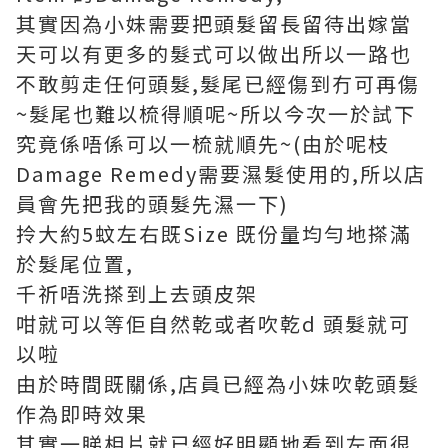
其實因為小妹需要把頭髮留長留待出嫁當
天可以有更多的髮式可以做出所以一路也
不敢剪走任何頭髮,髮尾已經傷到冇可再傷
~髮尾也難以梳得順呢~所以今次一於試下
究竟係唔係可以一梳就順先~(由於呢枝
Damage Remedy需要濕髮使用的,所以店
員會先把我的頭髮先濕一下)
拎大約5蚊左右既Size 既份量均勻地搽滿
於髮尾位置,
千祈唔洗搽到上去頭皮架
咁就可以等佢自然乾或者吹乾d 頭髮就可
以啦
由於時間既關係,店員已經為小妹吹乾頭髮
作為即時效果
其實一睇相片就已經好明顯地看到左面很