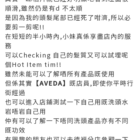
順滑,雖然仍是有d 不太順
是因為我的頭髮尾部已經死了咁濟,所以必
要剪一剪呢!!
在短短的半小時內,小妹真係享盡店內的服
務
可以Checking 自己的髮質又可以試埋呢
個Hot Item tim!!
雖然未能可以了解哂所有產品既使用
但係其實
【
AVEDA
】
既店員,即使你平時行
街經過
也可以進入店鋪測試一下自己用既洗頭水
岩唔岩自己用
仲有可以了解一下唔同洗頭產品亦有不同
既功效
有興趣的朋友也可以去德福分店參觀一下