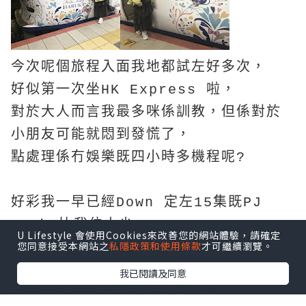
今次呢個旅程入面我地都試左好多次，
好似第一次坐HK Express 啦，
對於大人而言我最多咪係訓教，但係對於
小朋友可能就悶到發慌了，
點處理係冇娛樂既四小時多機程呢?
好彩我一早已經Down 定左15集既PJ
Mask 比我位大少，
U Lifestyle 會使用Cookies來改善您的網站體驗，請確定
您同意接受本網站之
私隱政策和使用條款
才可繼續瀏覽。
不過今次大少好好係一上機無耐就訓左教
啦
我已閱讀及同意
反而我地兩個大人連訓都訓唔著