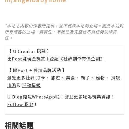
*本站之內容由作者所提供，並不代表本站的立場。因此本站對
所有博客的立場、真實性、準確性及完整性不負任何法律責
任。
【 U Creator 招募 】
出Post賺現金獎賞 l
登記《社群創作有價企劃》
【 睇Post + 參加品牌活動 】
瀏覽更多社群
打卡
丶
旅遊
丶
美食
丶
親子
丶
寵物
丶
扮靚
攻略
及
活動情報
U Blog開咗WhatsApp啦！發掘更多吃喝玩樂資訊！
Follow 我哋
！
相關話題