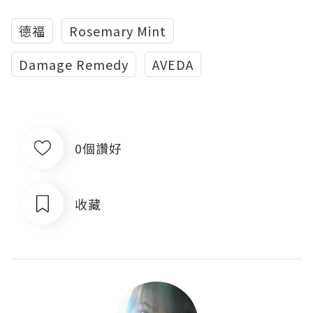
德福
Rosemary Mint
Damage Remedy
AVEDA
0個讚好
收藏