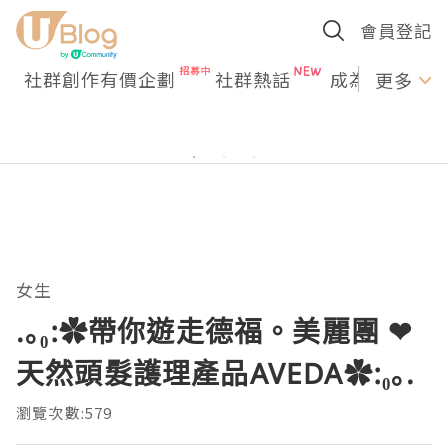
會員登記
社群創作有價企劃
社群熱話
成為U Creato
更多
女生
.｡₀:✿帶你遊走德福。美麗團 ❤
天然頭髮護理產品AVEDA✿:₀｡.
瀏覽次數:579