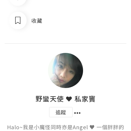
收藏
野蠻天使 ❤ 私家竇
追蹤
Halo~我是小魔怪同時亦是Angel ♥ 一個胖胖的