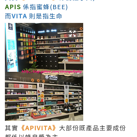
APIS
係指蜜蜂(BEE)
而
VITA
則是指生命
其實
《APIVITA》
大部份既產品主要成份
都係以蜂皇漿為主