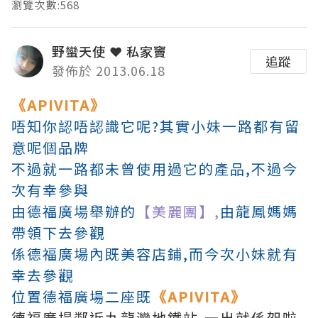
瀏覽次數:568
野蠻天使 ❤ 私家竇
追蹤
發佈於 2013.06.18
《APIVITA》
唔知你認唔認識它呢?其實小妹一路都有留
意呢個品牌
不過就一路都未曾使用過它的產品,不過今
次有幸參與
由德福廣場舉辦的
【美麗團】,
由龍鳳媽媽
帶領下去參觀
係德福廣場內既美容店鋪,而今次小妹就有
幸去參觀
位置德福廣場二座既
《APIVITA》
德福廣場鄰近九龍灣地鐵站,一出就係架啦