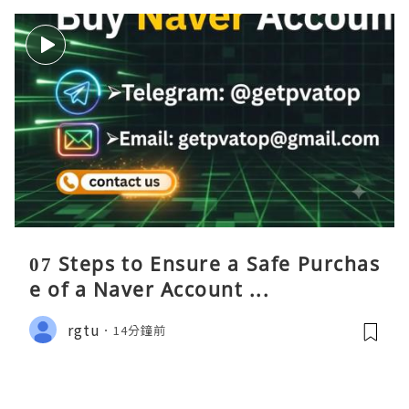
07 Steps to Ensure a Safe Purchas
e of a Naver Account ...
rgtu
14分鐘前