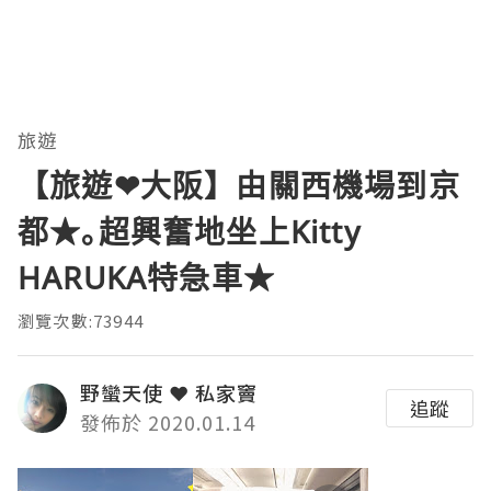
旅遊
【旅遊❤大阪】由關西機場到京
都★｡超興奮地坐上Kitty
HARUKA特急車★
瀏覽次數:73944
野蠻天使 ❤ 私家竇
追蹤
發佈於 2020.01.14