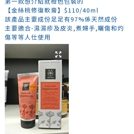
第一款想介紹就橙色包裝的
【金絲桃修復軟膏】$110/40ml
該產品主要成份足足有97%係天然成份
主要適合-濕
濕疹及皮炎,煮婦手,曬傷和灼
傷等等人仕使用