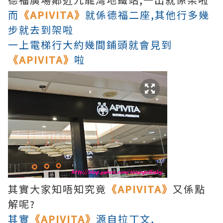
而
《APIVITA》
就係德福二座,其他行多幾
步就去到架啦
一上電梯行大約幾間鋪頭就會見到
《APIVITA》
啦
其實大家知唔知究竟
《APIVITA》
又係點
解呢?
其實
《APIVITA》
源自拉丁文,