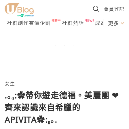
會員登記
社群創作有價企劃
社群熱話
成為U Creato
更多
女生
.｡₀:✿帶你遊走德福。美麗團 ❤
齊來認識來自希臘的
APIVITA✿:₀｡.