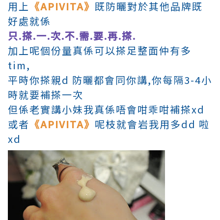
用上
《APIVITA》
既防曬對於其他品牌既
好處就係
只.搽.一.次.不.需.要.再.搽.
加上呢個份量真係可以搽足整面仲有多
tim,
平時你搽親d 防曬都會同你講,你每隔3-4小
時就要補搽一次
但係老實講小妹我真係唔會咁乖咁補搽xd
或者
《APIVITA》
呢枝就會岩我用多dd 啦
xd