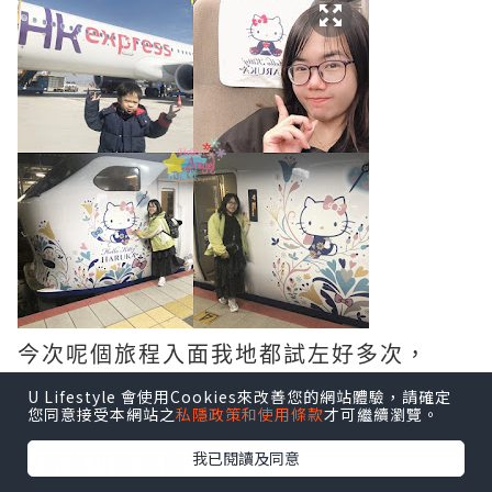
今次呢個旅程入面我地都試左好多次，
好似第一次坐HK Express 啦，
U Lifestyle 會使用Cookies來改善您的網站體驗，請確定
您同意接受本網站之
私隱政策和使用條款
才可繼續瀏覽。
對於大人而言我最多咪係訓教，但係對於
我已閱讀及同意
小朋友可能就悶到發慌了，