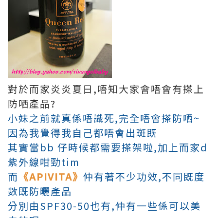
對於而家炎炎夏日,唔知大家會唔會有搽上
防哂產品?
小妹之前就真係唔識死,完全唔會搽防哂~
因為我覺得我自己都唔會出斑既
其實當bb 仔時候都需要搽架啦,加上而家d
紫外線咁勁tim
而
《APIVITA》
仲有著不少功效,不同既度
數既防曬產品
分別由SPF30-50也有,仲有一些係可以美