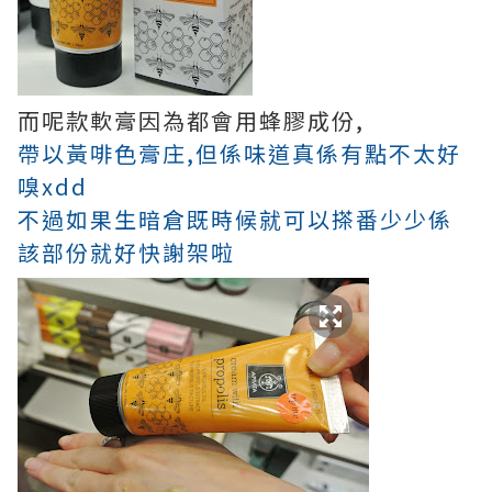
而呢款軟膏因為都會用蜂膠成份,
帶以黃啡色膏庄,但係味道真係有點不太好
嗅xdd
不過如果生暗倉既時候就可以搽番少少係
該部份就好快謝架啦