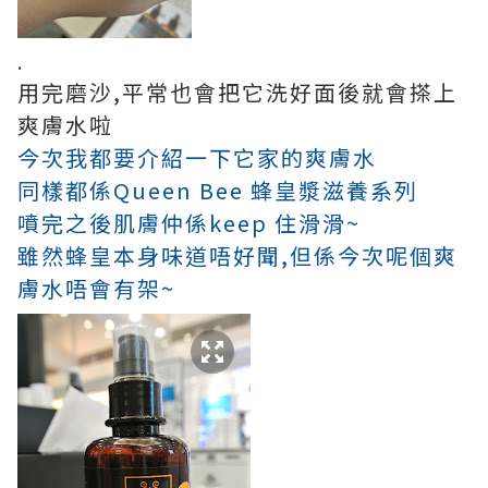
.
用完磨沙,平常也會把它洗好面後就會搽上
爽膚水啦
今次我都要介紹一下它家的爽
膚水
同樣都係
Queen Bee
蜂皇漿滋養系列
噴完之後肌膚仲係keep 住滑滑~
雖然蜂皇本身味道唔好聞,但係今次呢個爽
膚水唔會有架~