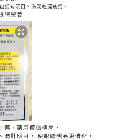
包括有明目丶滋潤乾澀疲勞丶
眼睛營養
中藥，藥用價值極高，
丶潤肝明目， 使眼睛明亮更清晰，