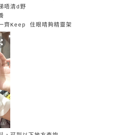
睇唔清d野
養
齊Keep 住眼晴夠精靈架