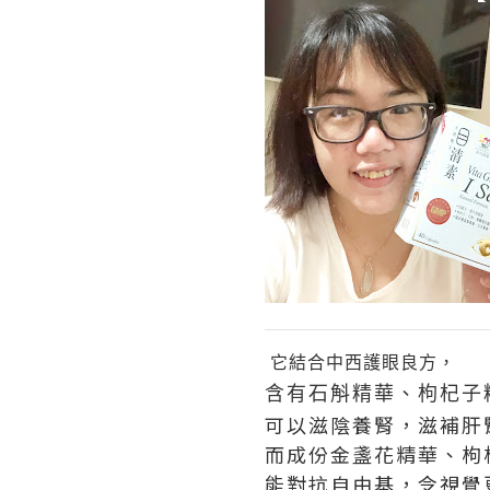
它結合中西護眼良方，
含有石斛精華、枸杞子
可以滋陰養腎，滋補肝
而成份金盞花精華、枸
能對抗自由基，令視覺