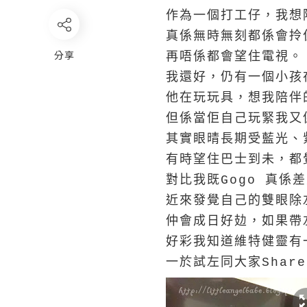
作為一個打工仔，我想
真係無時無刻都係會拎
分享
再唔係都會望住電視。
我還好，仍有一個小孩
他在玩玩具，想我陪伴
但係當佢自己玩緊我又
其實眼晴長期受藍光、
有時望住巴士到未，都
對比我既Gogo 真係
近來發覺自己的雙眼除
仲會成日好攰，如果帶
好彩我知道維特健靈有
一於試左同大家Shar