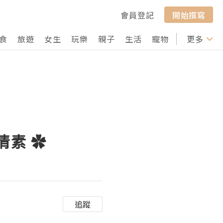
會員登記
開始撰寫
食
旅遊
女生
玩樂
親子
生活
寵物
行山
更多
打卡
清素 ✿
追蹤