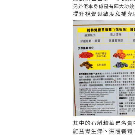
另外佢本身係是有四
大功效
提升視覺靈敏度和補充
其中的石斛精華是名貴
能益胃生津丶滋陰養腎