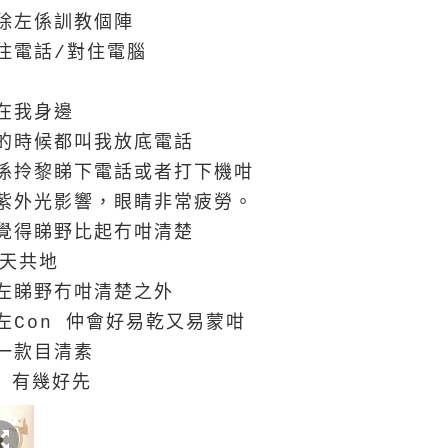
除左係訓教個陣
住電話/對住電腦
在我身邊
的時候都叫我放底電話
係拎黎睇下電話或者打下機咁
紫外光影響，眼睛非常疲勞。
覺得睇野比起冇咁清楚
差天共地
左睇野冇咁清楚之外
左Con 仲會好易乾又易蒙咁
一款目清素
e 有幾好先