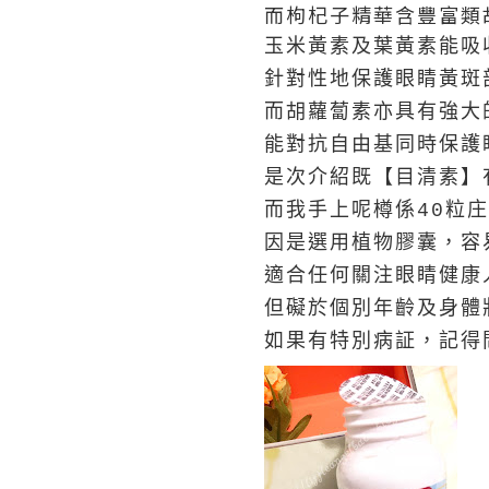
而枸杞子精華含豐富類
玉米黃素及葉黃素能吸
針對性地保護眼睛黃斑
而胡蘿蔔素亦具有強大
能對抗自由基同時保護
是次介紹既【目清素】有
而我手上呢樽係40粒庄
因是選用植物膠囊，容
適合任何關注眼睛健康
但礙於個別年齡及身體
如果有特別病証，記得