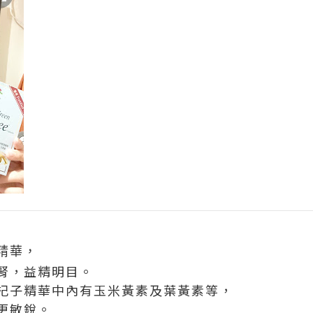
精華，
腎，益精明目。
杞子精華中內有玉米黃素及葉黃素等，
更敏銳。