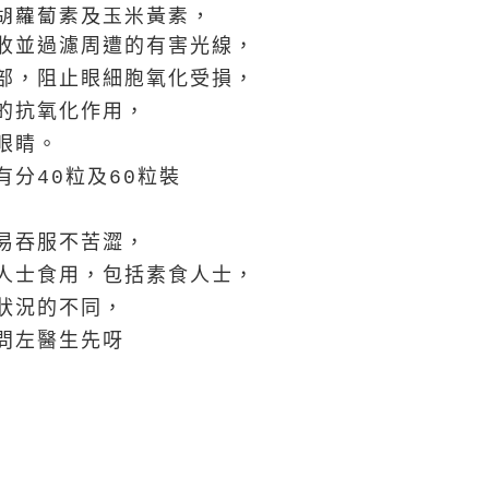
胡蘿蔔素及玉米黃素，
收並過濾周遭的有害光線，
部，阻止眼細胞氧化受損，
的抗氧化作用，
眼睛。
分40粒及60粒裝
易吞服不苦澀，
人士食用，包括素食人士，
狀況的不同，
問左醫生先呀