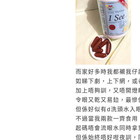
而家好多時我都襯我仔
如睇下劇，上下網，或
加上唔夠訓，又唔開燈
令眼又乾又易攰，最慘
但係好似有d洗頭水入
不過當我兩款一齊食用
起碼唔會流眼水同時拿
但係始終唔好咁夜訓，