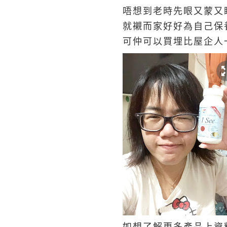
唔想到老時先眼又蒙又
就襯而家好好為自己保
可仲可以買埋比屋企人一