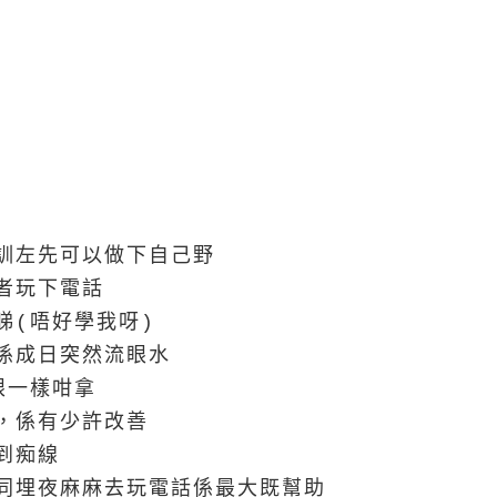
訓左先可以做下自己野
者玩下電話
睇(唔好學我呀)
係成日突然流眼水
眼一樣咁拿
，係有少許改善
到痴線
同埋夜麻麻去玩電話係最大既幫助