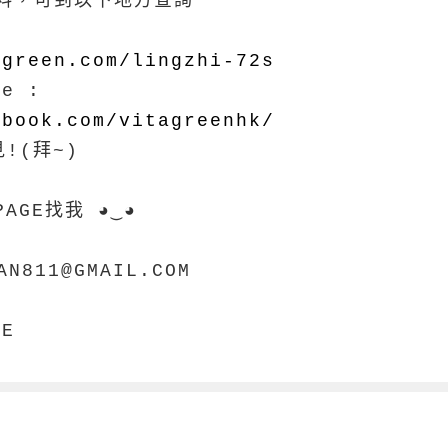
料，可到以下地方查詢
agreen.com/lingzhi-72s
age :
ebook.com/vitagreenhk/
!(拜~)
.
AGE找我 ◕‿◕
AN811@GMAIL.COM
E
ME