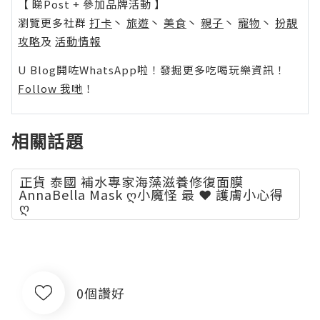
【 睇Post + 參加品牌活動 】
瀏覽更多社群
打卡
丶
旅遊
丶
美食
丶
親子
丶
寵物
丶
扮靚
攻略
及
活動情報
U Blog開咗WhatsApp啦！發掘更多吃喝玩樂資訊！
Follow 我哋
！
相關話題
正貨 泰國 補水專家海藻滋養修復面膜
AnnaBella Mask ღ小魔怪 最 ❤ 護膚小心得
ღ
0個讚好