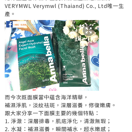
VERYMWL Verymwl (Thaiand) Co., Ltd唯⼀生
產。
而今次既面膜當中蘊含海洋精華，
補濕淨肌，淡紋祛斑，深層滋養，修復嫩膚。
跟大家分享一下面膜主要的幾個特點：
1. 淨澈：深層排毒，肌底淨化，清澈無瑕；
2. ⽔凝：補濕滋養，瞬間補⽔，超⽔嫩感；