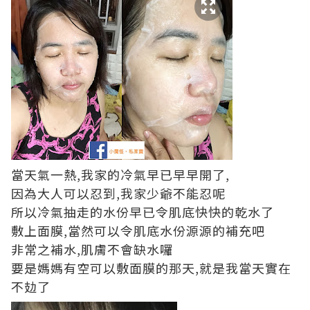
當天氣一熱,我家的冷氣早已早早開了,
因為大人可以忍到,我家少爺不能忍呢
所以冷氣抽走的水份早已令肌底快快的乾水了
敷上面膜,當然可以令肌底水份源源的補充吧
非常之補水,肌膚不會缺水囉
要是媽媽有空可以敷面膜的那天,就是我當天實在
不攰了