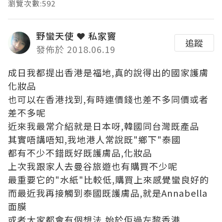
瀏覽次數:592
野蠻天使 ❤ 私家竇
追蹤
發佈於 2018.06.19
成日我都提出香港是福地,真的說得出的國家護膚
化妝品
也可以在香港找到,有時連價錢也差不多同價或者
差不多呢
近來我最常介紹就是日本呀,韓國同台灣既產品
其實唔講唔知,我地港人常說既"鄉下"泰國
都有不少不錯既好既護膚品,化妝品
上次我跟家人去曼谷旅遊也有購買不少呢
最重要它的"水紙"比較低,購買上來感覺蠻良好的
而最近我再接觸到泰國既護膚品,就是Annabella
面膜
或者大家都會有個想法,始於佢過左黎香港