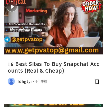
16 Best Sites To Buy Snapchat Acc
ounts (Real & Cheap)
fdhgtyi
4小時前