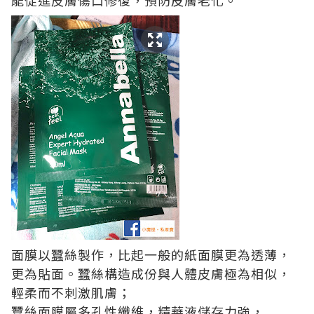
能促進⽪膚傷⼝修復，預防皮膚老化。
面膜以蠶絲製作，比起一般的紙面膜更為透薄，
更為貼面。蠶絲構造成份與⼈體⽪膚極為相似，
輕柔而不刺激肌膚；
蠶絲面膜屬多孔性纖維，精華液儲存力強，