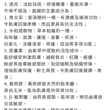
3. 透亮：淡紋祛斑，修復嫩膚，重煥光澤。
不得不提及，面膜的主要成分為：
1. 角叉菜：是藻類的⼀種，有潤膚及補濕功效，
令肌膚回復柔嫩，而且更具有抗炎活性；
2. 水稻提取物：草本稻屬的⼀種，
有除皺、滋潤、護理、滋養、保濕、
抗氧化、深層清潔、修護、控油等多項功能；
3. 尿囊素：由紫草中提取的活性成份，
能舒緩受刺激肌膚，減輕發炎、紅腫、痕癢、
脫皮等皮膚敏感徵狀，加促細胞及組織修復，
增強肌膚保護，軟化角質，令肌膚回復健康、柔
滑；
4. 黃原膠：黃原膠是天然的黏多醣，
源自玉米，能為肌膚提供保濕功效；
5. β-葡聚醣：由燕麥提取，能保濕，預防皮膚發
炎或敏感，