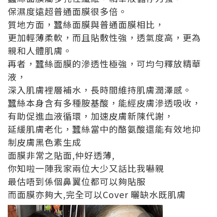
保濕度遠超普通面膜很多倍。
質地方面，蠶絲面膜與普通面膜相比，
更加輕薄柔軟，而且貼敷性強，透氣度高，更為
親和人體肌膚。
再者，蠶絲面膜的滲透性極強，可均勻釋放精華
液，
深入肌膚裡層補水，長時間維持肌膚潤澤感。
蠶絲本身含有多種胺基酸，能經皮膚滲透吸收，
有助促進血液循環，加速皮膚新陳代謝，
延緩肌膚老化，蠶絲當中的酪氨酸還能有效地抑
制皮膚黑色素生成
面膜非常之貼面,仲好透薄,
你知啦一陣我家兩位大少又話比我嚇親
最估唔到係個鼻翼位都可以夠貼服
而面膜亦夠大,完全可以Cover 曬缺水既肌膚