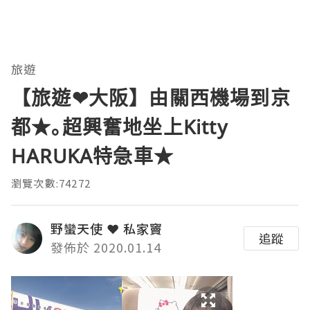
旅遊
【旅遊❤大阪】由關西機場到京
都★｡超興奮地坐上Kitty
HARUKA特急車★
瀏覽次數:74272
野蠻天使 ❤ 私家竇
追蹤
發佈於 2020.01.14