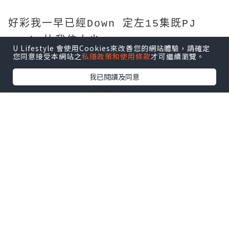
好彩我一早已經Down 定左15集既PJ
Mask 比我位大少，
U Lifestyle 會使用Cookies來改善您的網站體驗，請確定
您同意接受本網站之
私隱政策和使用條款
才可繼續瀏覽。
不過今次大少好好係一上機無耐就訓左教
啦
我已閱讀及同意
反而我地兩個大人連訓都訓唔著