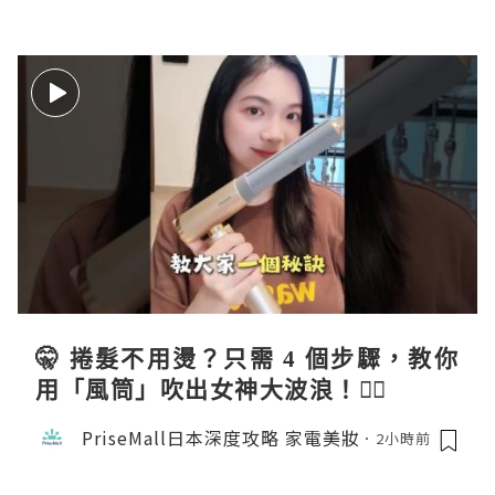
🤫 捲髮不用燙？只需 4 個步驟，教你
用「風筒」吹出女神大波浪！💇‍♀️
PriseMall日本深度攻略 家電美妝
2小時前