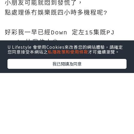
小朋友可能就悶到發慌了，
點處理係冇娛樂既四小時多機程呢?
好彩我一早已經Down 定左15集既PJ
Mask 比我位大少，
U Lifestyle 會使用Cookies來改善您的網站體驗，請確定
您同意接受本網站之
私隱政策和使用條款
才可繼續瀏覽。
不過今次大少好好係一上機無耐就訓左教
啦
我已閱讀及同意
反而我地兩個大人連訓都訓唔著