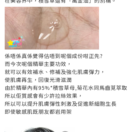
在美容界中，積雪草還有「萬金油」的別稱。
係唔係真係覺得估唔到呢個成份咁正先?
而今次呢個精華主要功效，
就可以有效補水、修補及強化肌膚彈力，
使肌膚再生，回復光滑滋潤
由於精華內有95%*積雪草母,菊花水同馬齒莧萃取
所以佢質感會有少許拉絲效果，
所以可以提升肌膚彈性刺激及促進新細胞生長
即使敏感肌既朋友都岩用架