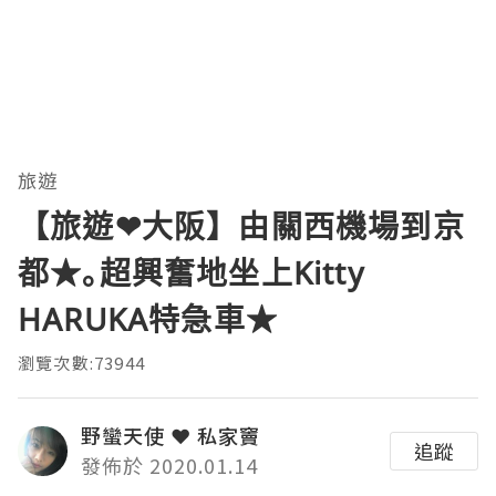
旅遊
【旅遊❤大阪】由關西機場到京
都★｡超興奮地坐上Kitty
HARUKA特急車★
瀏覽次數:73944
野蠻天使 ❤ 私家竇
追蹤
發佈於 2020.01.14