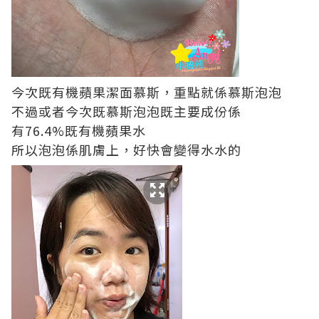
今次既有機蘋果潔面慕斯，重點就係慕斯泡泡
不過或者今次既慕斯泡泡既主要成份係
有76.4%既有機蘋果水
所以泡泡係肌膚上，好快會變得水水的