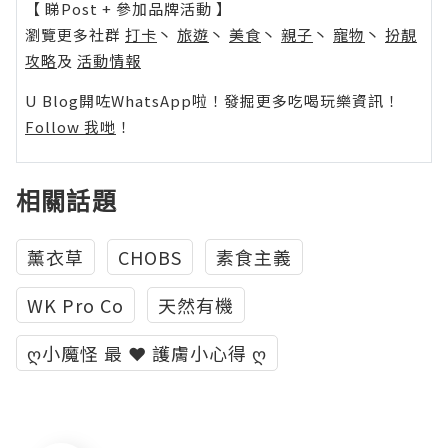
【 睇Post + 參加品牌活動 】
瀏覽更多社群
打卡
丶
旅遊
丶
美食
丶
親子
丶
寵物
丶
扮靚
攻略
及
活動情報
U Blog開咗WhatsApp啦！發掘更多吃喝玩樂資訊！
Follow 我哋
！
相關話題
薰衣草
CHOBS
素食主義
WK Pro Co
天然有機
ღ小魔怪 最 ❤ 護膚小心得 ღ