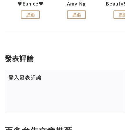
h 夏沫
♥Eunice♥
Amy Ng
追蹤
追蹤
追蹤
發表評論
登入
發表評論