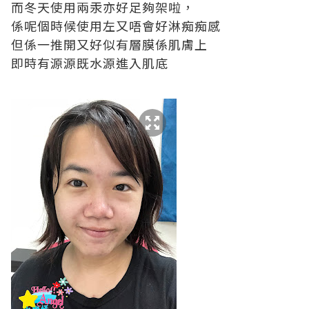
而冬天使用兩汞亦好足夠架啦，
係呢個時候使用左又唔會好淋痴痴感
但係一推開又好似有層膜係肌膚上
即時有源源既水源進入肌底