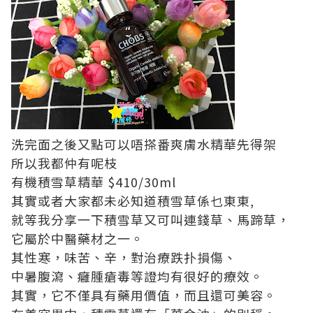
洗完面之後又點可以唔搽番爽膚水精華先得架
所以我都仲有呢枝
有機積雪草精華 $410/30ml
其實或者大家都未必知道積雪草係乜東東,
就等我分享一下積雪草又可叫連錢草、馬蹄草，
它屬於中醫藥材之一。
其性寒，味苦、辛，對治療跌扑損傷、
中暑腹瀉、癰腫瘡毒等證均有很好的療效。
其實，它不僅具有藥用價值，而且還可美容。