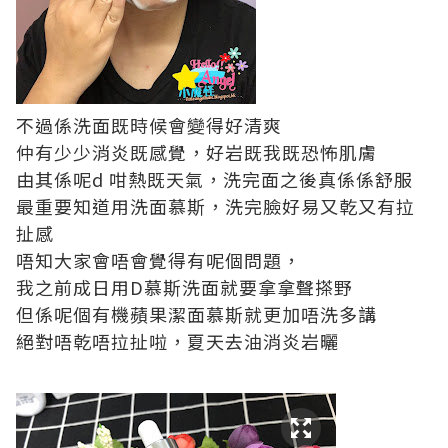
不過係洗面既時候會變得好清爽
仲有少少消炎既感覺，好岩既我既恐怖肌膚
由其係呢d 咁熱既天氣，洗完面之後真係係舒服
最重要知道用洗面慕斯，洗完臉好易又乾又有拉
扯感
唔知大家會唔會覺得有呢個問題，
我之前成日用D慕斯洗面就要拿拿聲搽野
但係呢個有機蘋果潔面慕斯就更加唔洗多講
絕對唔乾唔拉扯啦，夏天去油消炎岩曬