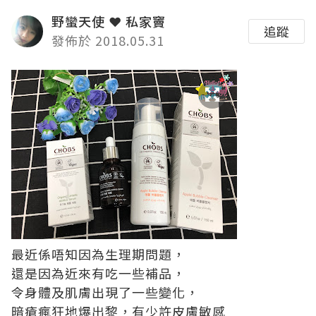
野蠻天使 ❤ 私家竇
追蹤
發佈於 2018.05.31
最近係唔知因為生理期問題，
還是因為近來有吃一些補品，
令身體及肌膚出現了一些變化，
暗瘡瘋狂地爆出黎，有少許皮膚敏感