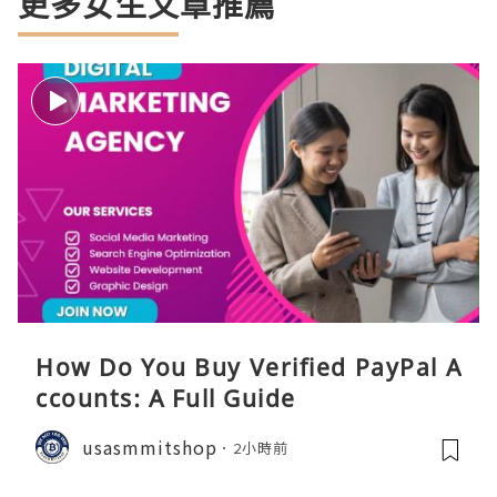
更多女生文章推薦
How Do You Buy Verified PayPal A
ccounts: A Full Guide
usasmmitshop
2小時前