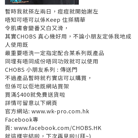
暫時我就搽左兩日，痘痘就開始謝左
唔知可唔可以係Keep 住搽精華
令肌膚會變番又白又滑，
其實CHOBS 真心幾好用，不論小朋友定係我地成
人使用既
最重要唔洗一定指定配合某系列既產品
同埋有唔同成份唔同功效就可以使用
CHOBS 小朋友系列 :
傳送門
不過產品暫時就冇實店可以購買，
但係可以佢地既網站買架
買滿$400就免費送貨啦
詳情可留意以下網頁
官方網站:
www.wk-pro.com.hk
Facebook專
頁:
www.facebook.com/CHOBS.HK
就這樣完結啦，下次再見啦!(拜~)