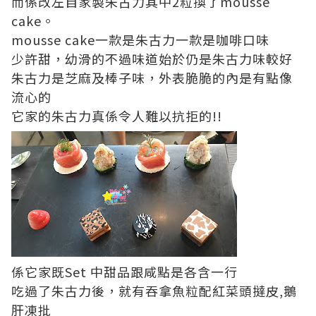
而係改左自家製朱古力其中2粒換了mousse
cake。
mousse cake一款是朱古力一款是咖啡口味
少許甜，幼滑的不過味道始於仍是朱古力味較好
朱古力是芝麻及棒子味，外表脆脆的內是有點像
流心的
它家的朱古力真係令人難以抗拒的!!
係它家既Set 中甜品跟咸點是各含一行
吃過了朱古力後，就有吞拿魚粒配紅菜頭撻皮,鵝
肝凍批