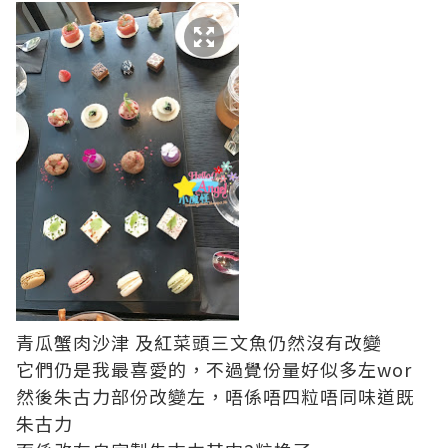
青瓜蟹肉沙津 及紅菜頭三文魚仍然沒有改變
它們仍是我最喜愛的，不過覺份量好似多左wor
然後朱古力部份改變左，唔係唔四粒唔同味道既
朱古力