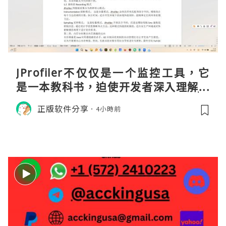
JProfiler不仅仅是一个监控工具，它
是一本教科书，迫使开发者深入理解JV
M的内存模型、垃圾回收机制和并发原
正版软件分享
4小時前
理。通过直观的可视化数据，它将抽象
的性能问题具象化为代码行号。对于一
名追求卓越的Java