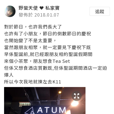
野蠻天使 ❤ 私家竇
追蹤
發佈於 2018.01.07
對於節日，也許我們長大了
也許有了小朋友，節日的倒數節日的慶祝
也開始變了不是太重要，
當然跟朋友相聚，就一定要見下慶祝下既
早係聖誕前,就已經跟朋友相約聖誕假期間
來個小茶聚，朋友想食Tea Set
但係又想食酒店質數既,但係聖誕期間酒店一定迫
爆人
所以今次我地就揀左去K11