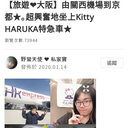
【旅遊❤大阪】由關西機場到京
都★｡超興奮地坐上Kitty
HARUKA特急車★
瀏覽次數:73944
野蠻天使 ❤ 私家竇
追蹤
發佈於 2020.01.14