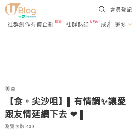
會員登記
社群創作有價企劃
社群熱話
成為U Creato
更多
美食
【食。尖沙咀】▌有情調✨讓愛
跟友情延續下去 ❤ ▌
瀏覽次數:400