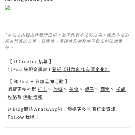
*本站之內容由作者所提供，並不代表本站的立場。因此本站對
所有博客的立場、真實性、準確性及完整性不負任何法律責
任。
【 U Creator 招募 】
出Post賺現金獎賞 l
登記《社群創作有價企劃》
【 睇Post + 參加品牌活動 】
瀏覽更多社群
打卡
丶
旅遊
丶
美食
丶
親子
丶
寵物
丶
扮靚
攻略
及
活動情報
U Blog開咗WhatsApp啦！發掘更多吃喝玩樂資訊！
Follow 我哋
！