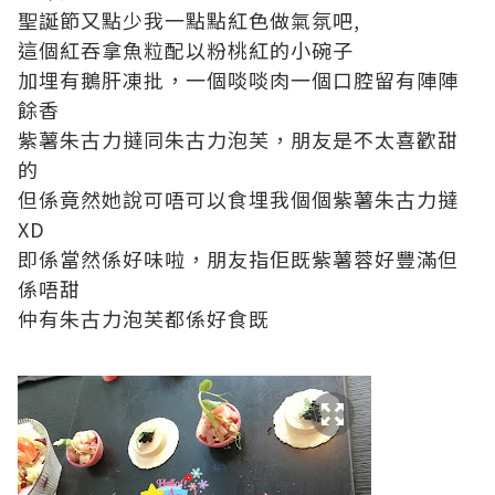
聖誕節又點少我一點點紅色做氣氛吧,
這個紅吞拿魚粒配以粉桃紅的小碗子
加埋有鵝肝凍批，一個啖啖肉一個口腔留有陣陣
餘香
紫薯朱古力撻同朱古力泡芙，朋友是不太喜歡甜
的
但係竟然她說可唔可以食埋我個個紫薯朱古力撻
XD
即係當然係好味啦，朋友指佢既紫薯蓉好豐滿但
係唔甜
仲有朱古力泡芙都係好食既