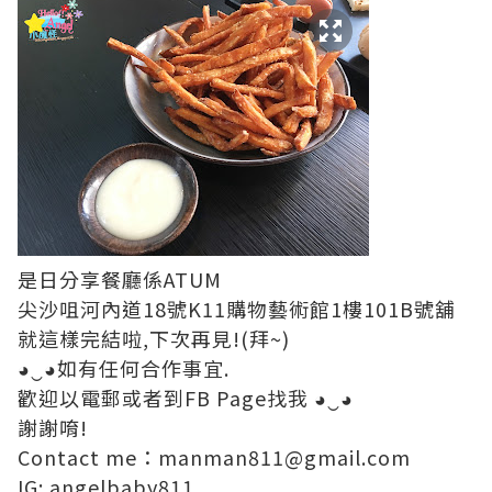
是日分享餐廳係ATUM
尖沙咀河內道18號K11購物藝術館1樓101B號舖
就這樣完結啦,下次再見!(拜~)
◕‿◕如有任何合作事宜.
歡迎以電郵或者到FB Page找我 ◕‿◕
謝謝唷!
Contact me：manman811@gmail.com
IG:
angelbaby811