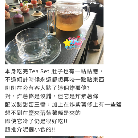
本身吃完Tea Set 肚子也有一點點飽，
不過傾計時候永遠都想再咬一點點東西
剛剛在旁有客人點了這個炸薯條?
對，炸薯條是沒錯，但它是炸紫薯條
配以酸甜蛋王醬，加上在炸紫薯條上有一些鹽
想不到在鹽夾落紫薯條是夾的
即使它冷了仍是很好吃!!
超推介呢個小食的!!