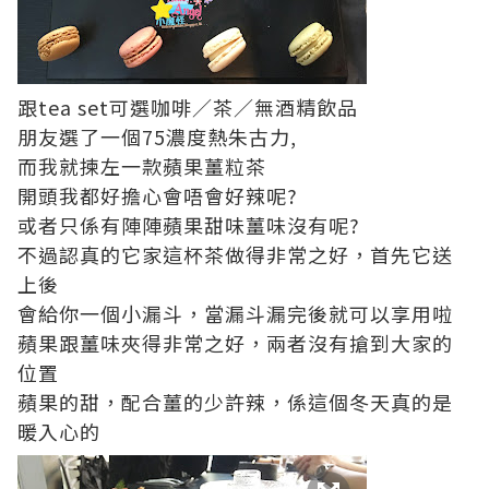
跟tea set可選咖啡／茶／無酒精飲品
朋友選了一個75濃度熱朱古力,
而我就揀左一款蘋果薑粒茶
開頭我都好擔心會唔會好辣呢?
或者只係有陣陣蘋果甜味薑味沒有呢?
不過認真的它家這杯茶做得非常之好，首先它送
上後
會給你一個小漏斗，當漏斗漏完後就可以享用啦
蘋果跟薑味夾得非常之好，兩者沒有搶到大家的
位置
蘋果的甜，配合薑的少許辣，係這個冬天真的是
暖入心的