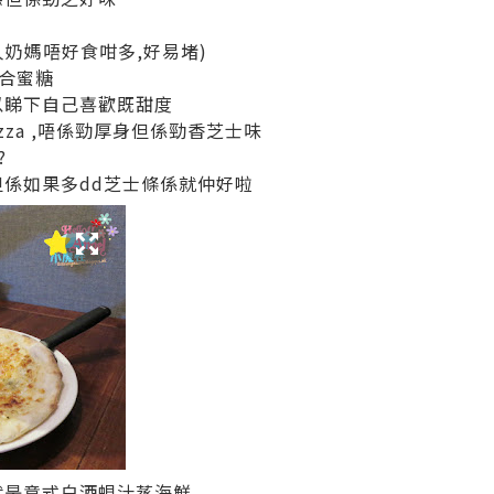
奶媽唔好食咁多,好易堵)
合蜜糖
以睇下自己喜歡既甜度
izza ,唔係勁厚身但係勁香芝士味
?
但係如果多dd芝士條係就仲好啦
就是意式白酒蜆汁蒸海鮮