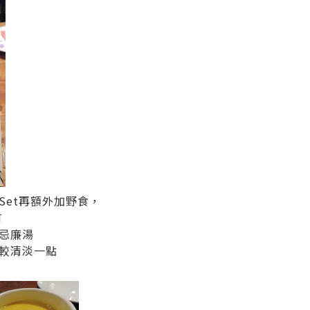
Set再額外加野食，
有
忌廉湯
較清淡一點