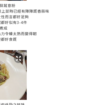
蒜茸意粉
粉上菜時已經有陣陣既香蒜味
女性而言都好足夠
都好似有3-4件
煮成
熱力令蠔太熟而變得韌
體都好食既
惡但係勁之好味