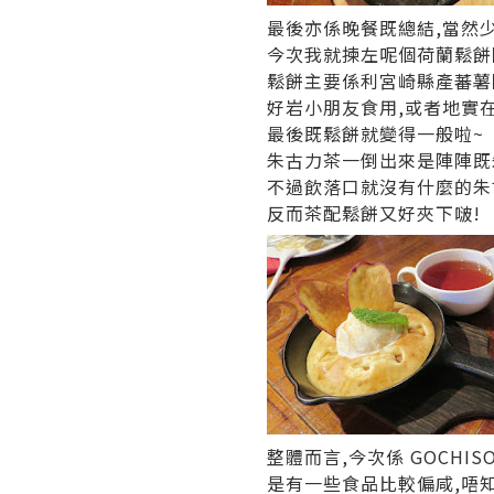
最後亦係晚餐既總結,當然
今次我就揀左呢個荷蘭鬆餅
鬆餅主要係利宮崎縣產蕃薯
好岩小朋友食用,或者地實
最後既鬆餅就變得一般啦~
朱古力茶一倒出來是陣陣既
不過飲落口就沒有什麼的朱
反而茶配鬆餅又好夾下啵!
整體而言,今次係 GOCHI
是有一些食品比較偏咸,唔