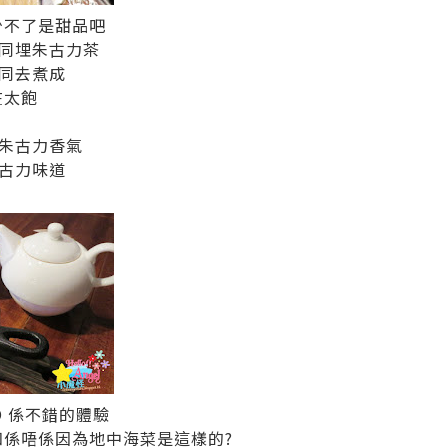
少不了是甜品吧
同埋朱古力茶
同去煮成
在太飽
朱古力香氣
古力味道
SO 係不錯的體驗
知係唔係因為地中海菜是這樣的?