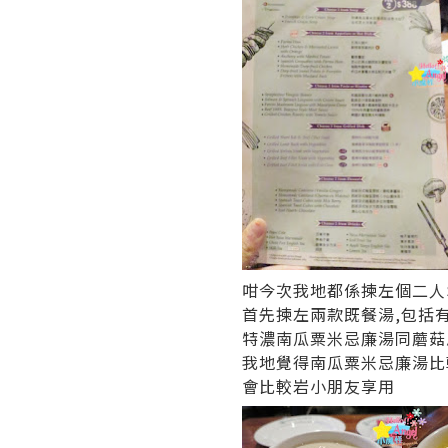
咁今次我地都係揀左個二人
首先揀左兩款既餐湯,包括
特濃南瓜粟米忌廉湯同蘑菇
我地覺得南瓜粟米忌廉湯比
會比較岩小朋友享用