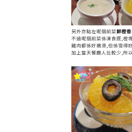
另外亦點左呢個前菜
鮮橙香
不過呢個前菜係凍食既,橙
雞肉都係好嫩滑,但係雪得
加上當天餐廳人比較少,所