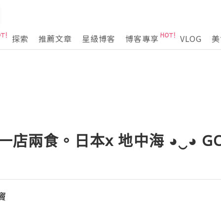
探索
推薦文章
星級博客
博客專享
VLOG
美
店兩食。日本x 地中海 ◕‿◕ GOC
竇