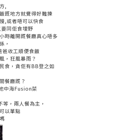
方,
飯既地方就覺得好難揀
慢,或者唔可以快食
又要同佢食埋野
小時離開既餐廳真心唔多
係，
接爸爸收工順便食飯
風，狂風暴雨？
民食，貪佢有BB登之如
間餐廳既？
中海Fusion菜
x不等，兩人餐為主，
可以單點
嗎