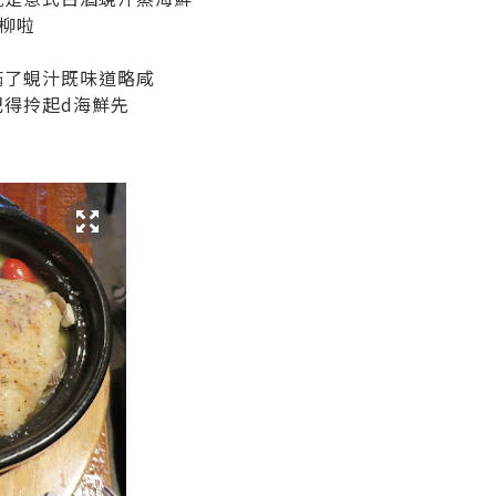
柳啦
滿了蜆汁既味道略咸
記得拎起d海鮮先