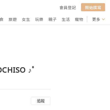
會員登記
開始撰寫
食
旅遊
女生
玩樂
親子
生活
寵物
行山
更多
打卡
HISO ♪ﾟ
追蹤