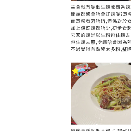
主食就有呢個生蠔蘆筍香辣
開頭都驚會唔會好辣呢?意
而意粉看落唔錯,但係對於
加上佢既蠔都唔少,初步看起
它家的蠔是以生粉包住蠔去
包住蠔去煎,令蠔唔會因為
不過覺得有點兒太多粉,整
然後真係呢個不得了,超邪