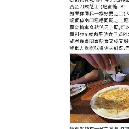
黃金四式芝士
(
配蜜糖
) 8"
如果你同我一樣好愛芝士(人
呢個係由四種唔同既芝士配
而蜜糖
本身就係另上既,可
而Pizza 就似平時食日式P
或者你會問會唔會又咸又甜
我個人覺得味道係夾到既,
然後就仲有一款主食啦,它