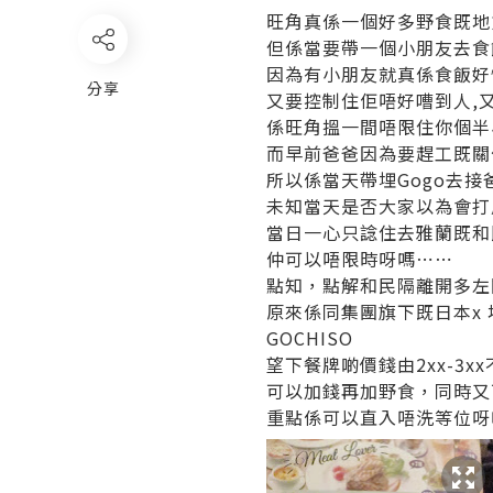
旺角真係一個好多野食既地
但係當要帶一個小朋友去食
因為有小朋友就真係食飯好
分享
又要控制住佢唔好嘈到人,
係旺角搵一間唔限住你個半
而早前爸爸因為要趕工既關
所以係當天帶埋Gogo去
未知當天是否大家以為會打
當日一心只諗住去雅蘭既和
仲可以唔限時呀嗎⋯⋯
點知，點解和民隔離開多左
原來係同集團旗下既日本x 地
GOCHISO
望下餐牌啲價錢由2xx-3x
可以加錢再加野食，同時又
重點係可以直入唔洗等位呀