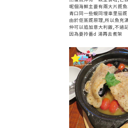
呢個海鮮主要有兩大片既魚
青口同一些蜆同埋車里茄既
由於佢蒸既原理,所以魚充
仲可以追加意大利飯,不過
因為要拎番d 湯再去煮架