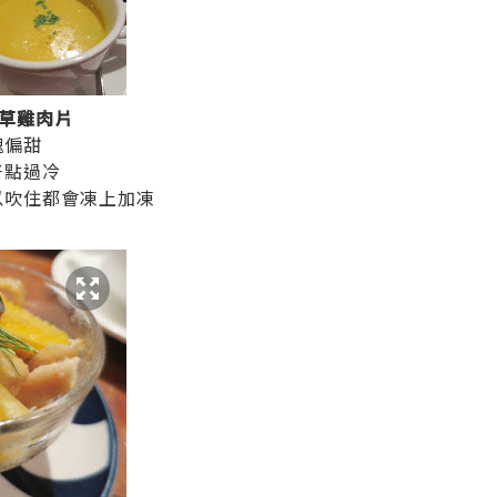
草雞肉片
塊偏甜
好點過冷
以吹住都會凍上加凍