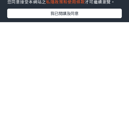
您同意接受本網站之
私隱政策和使用條款
才可繼續瀏覽。
不過今次大少好好係一上機無耐就訓左教
啦
我已閱讀及同意
反而我地兩個大人連訓都訓唔著
其實我地出發時，都算係紅葉既水尾，
加上我地都係晏機架啦，都已經係差唔多
16:30 到步