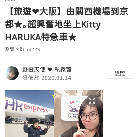
【旅遊❤大阪】由關西機場到京
都★｡超興奮地坐上Kitty
HARUKA特急車★
瀏覽次數:73778
野蠻天使 ❤ 私家竇
追蹤
發佈於 2020.01.14