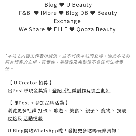
Blog
❤
U Beauty
F&B
❤
IMore
❤
Blog DB
❤
Beauty
Exchange
We Share
❤
ELLE
❤
Qooza Beauty
*本站之內容由作者所提供，並不代表本站的立場。因此本站對
所有博客的立場、真實性、準確性及完整性不負任何法律責
任。
【 U Creator 招募 】
出Post賺現金獎賞 l
登記《社群創作有價企劃》
【 睇Post + 參加品牌活動 】
瀏覽更多社群
打卡
丶
旅遊
丶
美食
丶
親子
丶
寵物
丶
扮靚
攻略
及
活動情報
U Blog開咗WhatsApp啦！發掘更多吃喝玩樂資訊！