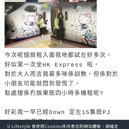
今次呢個旅程入面我地都試左好多次，
好似第一次坐HK Express 啦，
對於大人而言我最多咪係訓教，但係對於
小朋友可能就悶到發慌了，
點處理係冇娛樂既四小時多機程呢?
好彩我一早已經Down 定左15集既PJ
Mask 比我位大少，
U Lifestyle 會使用Cookies來改善您的網站體驗，請確定