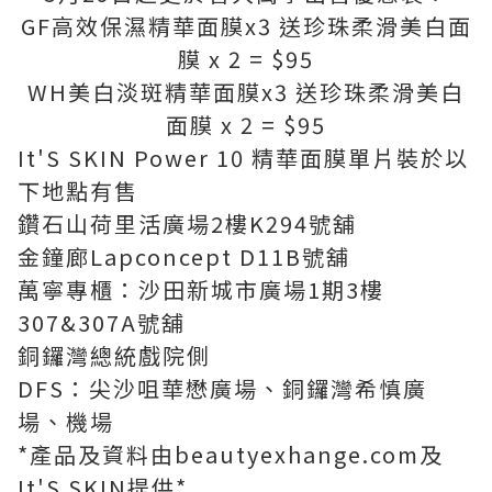
GF高效保濕精華面膜x3 送珍珠柔滑美白面
膜 x 2 = $95
WH美白淡斑精華面膜x3 送珍珠柔滑美白
面膜 x 2 = $95
It'S SKIN Power 10 精華面膜單片裝於以
下地點有售
鑽石山荷里活廣場2樓K294號舖
金鐘廊Lapconcept D11B號舖
萬寧專櫃：沙田新城市廣場1期3樓
307&307A號舖
銅鑼灣總統戲院側
DFS：尖沙咀華懋廣場、銅鑼灣希慎廣
場、機場
*產品及資料由beautyexhange.com及
It'S SKIN提供*