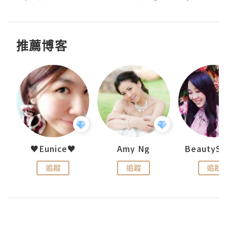
推薦博客
h 夏沫
♥Eunice♥
Amy Ng
追蹤
追蹤
追蹤