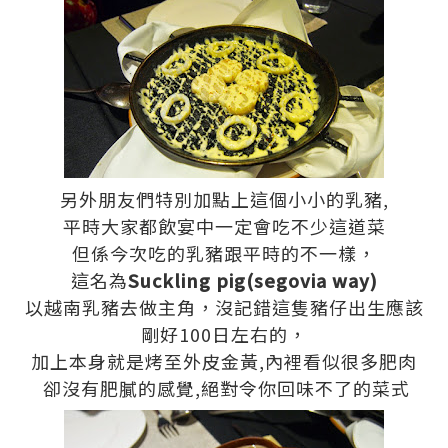
另外朋友們特別加點上這個小小的乳豬,
平時大家都飲宴中一定會吃不少這道菜
但係今次吃的乳豬跟平時的不一樣，
這名為
Suckling pig(segovia way)
以越南乳豬去做主角，沒記錯這隻豬仔出生應該
剛好100日左右的，
加上本身就是烤至外皮金黃,內裡看似很多肥肉
卻沒有肥膩的感覺,絕對令你回味不了的菜式