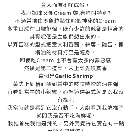
竟入面有d 咩成份，
我心諗咪又係Cream 黎,有咩咁特別?
不過當拮住墨魚粒點住呢個神秘的Cream
多重口感在口腔徘徊，既有少許的辣卻是輕身的
其實呢個是主廚們想出來的，
以弄蛋糕的型式把意大利番茜、蒜蓉、雞蛋、橄
欖油的材料打至是輕身，
即使吃Cream 也不會有太多的罪惡感
然後是第二道菜，未上菜先嗅其香
這個是
Garlic Shrimp
菜式上到枱面聽到當中的吱吱喳喳的油在彈
再看到當中的小辣椒，心想這碟菜式就是跟我沒
有緣吧
我當時就是看到它沒有動手，大廚看到我這樣子
就問我是否不吃海鮮呢?
我指首先我怕是辣的，另外我覺得它實在有一點