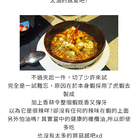
太油的感覺吧?
不過夾起一件，切了少許來試
完全是一試難忘，原因在於本身蝦採用了虎蝦去
製成
加上香蒜令整個蝦既香又彈牙
以為它是很辣咩?卻沒有任何的辣味在蝦的上面
另外怕油嗎? 其實當中的健康的橄欖油,所以即使
多吃
也沒有太多的罪惡感吧xd