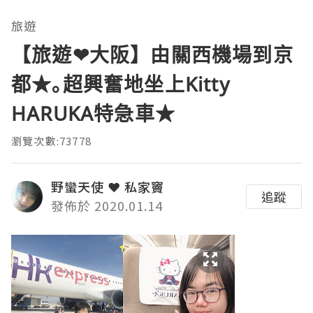
旅遊
【旅遊❤大阪】由關西機場到京
都★｡超興奮地坐上Kitty
HARUKA特急車★
瀏覽次數:73778
野蠻天使 ❤ 私家竇
追蹤
發佈於 2020.01.14