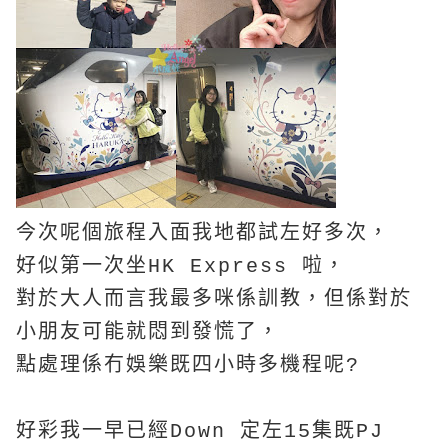
今次呢個旅程入面我地都試左好多次，
好似第一次坐HK Express 啦，
對於大人而言我最多咪係訓教，但係對於
小朋友可能就悶到發慌了，
點處理係冇娛樂既四小時多機程呢?
好彩我一早已經Down 定左15集既PJ