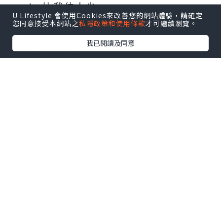
Mask 比我位大少，
U Lifestyle 會使用Cookies來改善您的網站體驗，請確定
您同意接受本網站之
私隱政策和使用條款
才可繼續瀏覽。
不過今次大少好好係一上機無耐就訓左教
啦
我已閱讀及同意
反而我地兩個大人連訓都訓唔著
其實我地出發時，都算係紅葉既水尾，
加上我地都係晏機架啦，都已經係差唔多