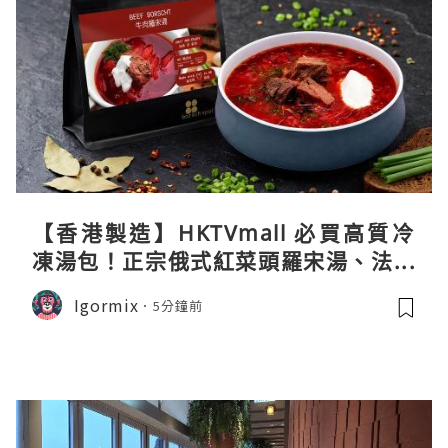
【香港製造】HKTVmall 必買高質冷
凍湯包！正宗俄式紅菜頭羅宋湯、法式
龍蝦濃湯與生酮膠原蛋白骨頭湯全攻略
Igormix
5分鐘前