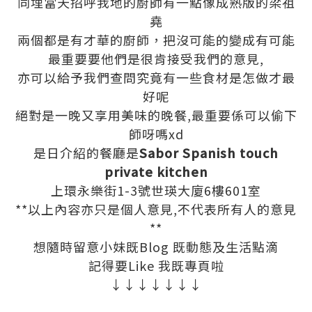
同埋當天招呼我地的廚師有一點像成熟版的梁祖
堯
兩個都是有才華的廚師，把沒可能的變成有可能
最重要要他們是很肯接受我們的意見,
亦可以給予我們查問究竟有一些食材是怎做才最
好呢
絕對是一晚又享用美味的晚餐,最重要係可以偷下
師呀嗎xd
是日介紹的餐廳是
Sabor Spanish touch
private kitchen
上環永樂街1-3號世瑛大廈6樓601室
**以上內容亦只是個人意見,不代表所有人的意見
**
想隨時留意小妹既Blog 既動態及生活點滴
記得要Like 我既專頁啦
↓↓↓↓↓↓↓