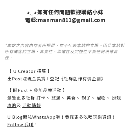
◕‿◕如有任何問題歡迎聯絡小妹
電郵:manman811@gmail.com
*本站之內容由作者所提供，並不代表本站的立場。因此本站對
所有博客的立場、真實性、準確性及完整性不負任何法律責
任。
【 U Creator 招募 】
出Post賺現金獎賞 l
登記《社群創作有價企劃》
【 睇Post + 參加品牌活動 】
瀏覽更多社群
打卡
丶
旅遊
丶
美食
丶
親子
丶
寵物
丶
扮靚
攻略
及
活動情報
U Blog開咗WhatsApp啦！發掘更多吃喝玩樂資訊！
Follow 我哋
！