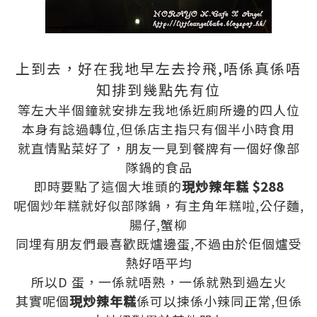
上到去，好在我地早左去拎飛,唔係真係唔
知排到幾點先有位
等左大半個鐘就安排左我地係近廁所邊的四人位
本身有諗過轉位,但係店主指只有個半小時食用
就直情點菜好了，朋友一見到餐牌有一個好像部
隊鍋的食品
即時要點了這個大堆頭的
現炒辣年糕 $288
呢個炒年糕就好似部隊鍋，有主角年糕啦,公仔麵,
腸仔,蟹柳
同埋有朋友們最喜歡既爐邊蛋,不過由於佢個爐受
熱好唔平均
所以D 蛋，一係就唔熟，一係就熟到過左火
其實呢個
現炒辣年糕
係可以揀係小辣同正常,但係