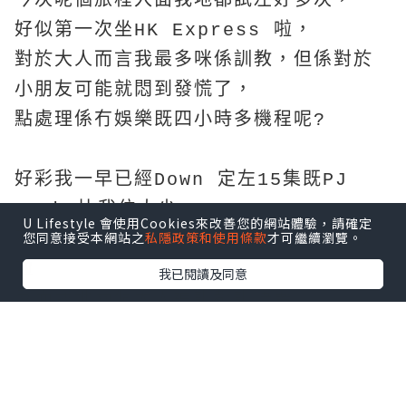
今次呢個旅程入面我地都試左好多次，
好似第一次坐HK Express 啦，
對於大人而言我最多咪係訓教，但係對於
小朋友可能就悶到發慌了，
點處理係冇娛樂既四小時多機程呢?
好彩我一早已經Down 定左15集既PJ
Mask 比我位大少，
U Lifestyle 會使用Cookies來改善您的網站體驗，請確定
您同意接受本網站之
私隱政策和使用條款
才可繼續瀏覽。
不過今次大少好好係一上機無耐就訓左教
啦
我已閱讀及同意
反而我地兩個大人連訓都訓唔著