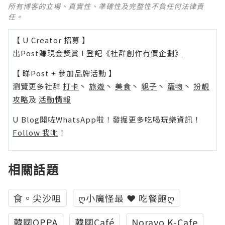
所有博客的立場、真實性、準確性及完整性不負任何法律責
任。
【 U Creator 招募 】
出Post賺現金獎賞 l
登記《社群創作有價企劃》
【 睇Post + 參加品牌活動 】
瀏覽更多社群
打卡
丶
旅遊
丶
美食
丶
親子
丶
寵物
丶
扮靚
攻略
及
活動情報
U Blog開咗WhatsApp啦！發掘更多吃喝玩樂資訊！
Follow 我哋
！
相關話題
食。尖沙咀
ღ小魔怪最 ❤ 吃餐飽ღ
韓國OPPA
韓國Café
Norayo K-Cafe