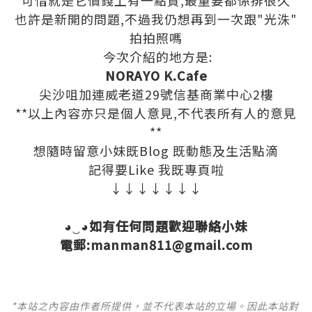
可惜就是它價錢上有一點貴,最重要都係排很久
也許是新開的問題,不過我仍想再到一次跟"光洙"
拍拍照嗎
今次介紹的地方是:
NORAYO K.Cafe
尖沙咀加連威老道29號信基商業中心2樓
**以上內容亦只是個人意見,不代表所有人的意見
**
想隨時留意小妹既Blog 既動態及生活點滴
記得要Like 我既專頁啦
↓↓↓↓↓↓↓
◕‿◕如有任何問題歡迎聯絡小妹
電郵:manman811@gmail.com
*本站之內容由作者所提供，並不代表本站的立場。因此本站對