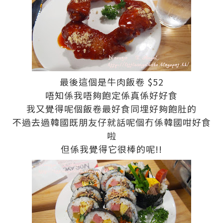
最後這個是牛肉飯卷 $52
唔知係我唔夠飽定係真係好好食
我又覺得呢個飯卷最好食同埋好夠飽肚的
不過去過韓國既朋友仔就話呢個冇係韓國咁好食
啦
但係我覺得它很棒的呢!!