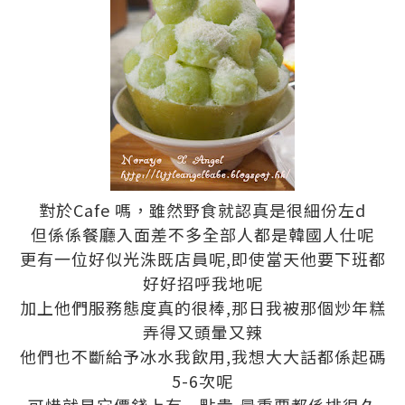
對於Cafe 嗎，雖然野食就認真是很細份左d
但係係餐廳入面差不多全部人都是韓國人仕呢
更有一位好似光洙既店員呢,即使當天他要下班都
好好招呼我地呢
加上他們服務態度真的很棒,那日我被那個炒年糕
弄得又頭暈又辣
他們也不斷給予冰水我飲用,我想大大話都係起碼
5-6次呢