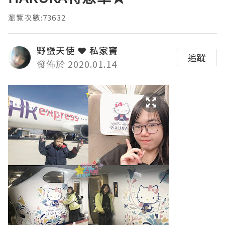
瀏覽次數:73632
野蠻天使 ❤ 私家竇
追蹤
發佈於 2020.01.14