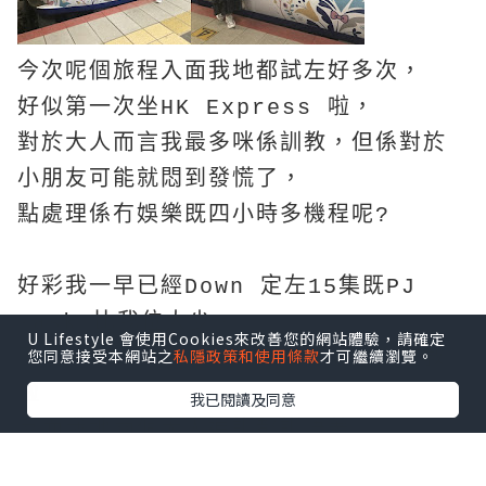
今次呢個旅程入面我地都試左好多次，
好似第一次坐HK Express 啦，
對於大人而言我最多咪係訓教，但係對於
小朋友可能就悶到發慌了，
點處理係冇娛樂既四小時多機程呢?
好彩我一早已經Down 定左15集既PJ
Mask 比我位大少，
U Lifestyle 會使用Cookies來改善您的網站體驗，請確定
您同意接受本網站之
私隱政策和使用條款
才可繼續瀏覽。
不過今次大少好好係一上機無耐就訓左教
啦
我已閱讀及同意
反而我地兩個大人連訓都訓唔著