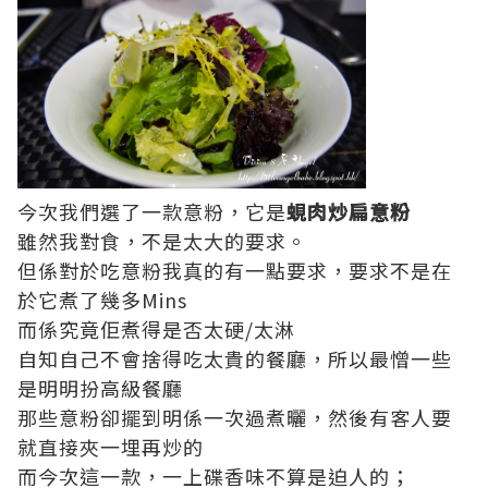
今次我們選了一款意粉，它是
蜆肉炒扁意粉
雖然我對食，不是太大的要求。
但係對於吃意粉我真的有一點要求，要求不是在
於它煮了幾多Mins
而係究竟佢煮得是否太硬/太淋
自知自己不會捨得吃太貴的餐廳，所以最憎一些
是明明扮高級餐廳
那些意粉卻擺到明係一次過煮曬，然後有客人要
就直接夾一埋再炒的
而今次這一款，一上碟香味不算是迫人的；