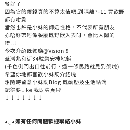
餐好了
因為它的價錢真的不算太值吧,到隔離7-11 買飲野
都冇咁貴
當然也許是小妹的師奶性格，不代表所有朋友
亦唔好帶唔係餐廳既野飲入去呀，會比人鬧的
唷!!!
今次介紹既餐廳@Vision 8
荃灣兆和街34號榮安樓地舖
(千色側門出口往前行，過一條馬路就見到架啦)
希望你地都喜歡小妹既介紹啦
想隨時留意小妹既Blog 既動態及生活點滴
記得要Like 我既專頁啦
↓↓↓↓↓↓↓
◕‿◕如有任何問題歡迎聯絡小妹