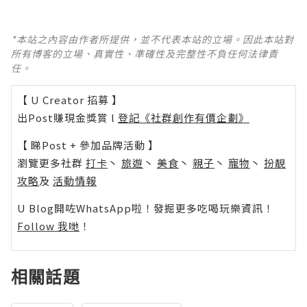
*本站之內容由作者所提供，並不代表本站的立場。因此本站對
所有博客的立場、真實性、準確性及完整性不負任何法律責
任。
【 U Creator 招募 】
出Post賺現金獎賞 l
登記《社群創作有價企劃》
【 睇Post + 參加品牌活動 】
瀏覽更多社群
打卡
丶
旅遊
丶
美食
丶
親子
丶
寵物
丶
扮靚
攻略
及
活動情報
U Blog開咗WhatsApp啦！發掘更多吃喝玩樂資訊！
Follow 我哋
！
相關話題