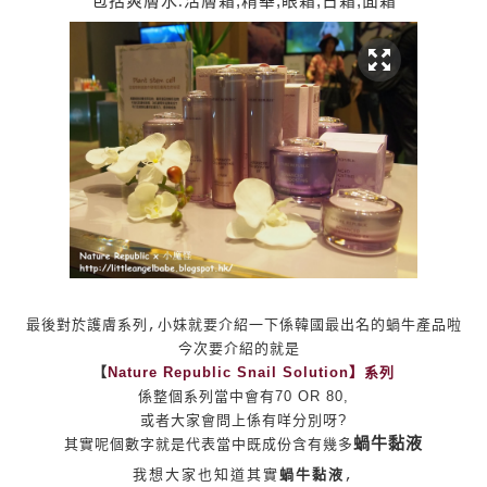
活膚霜,精華,眼霜,日霜,面霜
包括爽膚水.
最後對於護膚系列,小妹就要介紹一下係韓國最出名的蝸牛產品啦
今次要介紹的就是
Nature Republic Snail Solution】系列
【
係整個系列當中會有70 OR 80,
或者大家會問上係有咩分別呀?
蝸牛黏液
其實呢個數字就是代表當中既成份含有幾多
我想大家也知道其實
蝸牛黏液
,