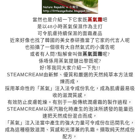
當然也是介紹一下它家既
蒸氣霜
吧
是以48小時蒸氣保濕作為主打
可令肌膚持續保濕的面霜產品
近來好像也找了韓國的美女泰研擔當了它家的代言人呢
也拍攝了一個很有大自然氣式的小廣告呢
或者有人問?點解會叫做
蒸氣面霜
呢?
係唔係用蒸氣提鏈出黎既呢?
好!等我同大家介紹一下先!!
STEAMCREAM由新鮮、優質和嚴選的天然純草本方法煶
煉而成，
採用革命性的「蒸氣」注入法令成份乳化，成為肌膚最易吸
收的滋潤質感，
有效防止皮膚乾燥。有別于一般傳統潤膚霜的製作過程，
STEAMCREAM以蒸汽融化時產生的泡沫所誘發的能量迅
速把天然成份混合而成，
「蒸氣」注入法當中產生的強大力量可令成份在迅間乳化，
成為這種極致滋潤、質感和光澤兼的乳霜。擷取純天然成份
配方，