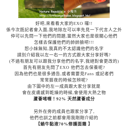
好吧,來看看大家的EXO 囉!!
係今次既記者會入面,我地除左可以率先見一下代言人之外
仲可以先問一下他們的問題,當然大家也是很關心他們
怎樣去保護他們的帥帥臉吧!!!
恕小妹無知,我真的不太認識他們的名字
請別介紹我以左一右一的方式跟大家分享好嗎?
(不過有朋友可以跟我分享他們的名字,我絕對會更改的)
首先有朋友先問了EXO 他們怎去保養呢?
因為他們也是很多通告,或者需要見Fans 或記者們
常常捱夜的時候怎辨呢?
由下圖中的左一成員跟大家分享就是
會在皮膚感到乾燥的時候,會使用大熱之物
蘆薈啫喱！92% 天然蘆薈成分
另外在旁的成員也跟家分享了,
他們也訓之前都會用我剛剛介紹的
【
蝸牛黏液70%修護面霜 】