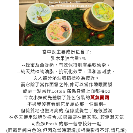
當中既主要成份包含了:
--乳木果油含量7%
--蜂蜜及燕麥奶，有效保持肌膚柔軟幼滑。
--純天然植物油脂，抗氧化效果，溫和無刺激，
與人體分泌油脂指標極為接近。
而它除了當作面霜之外,仲可以當作睡眠面膜
或豪一點當作Lotton 搽係身體上面都得xd
今次小妹就先體驗了綠色包裝的
蒸氣面霜
不過我沒有看到它是屬於那一個類別~
但係質地也蠻清爽的,但係感覺在手是很滋潤
在冬天使用就絕對適合,如果需要在而家呢d 較潮濕天氣
可能揀Fresh 的那一個會較好一點
(面霜是純白色的,但因為當時環境加相機影得不好,請見諒)