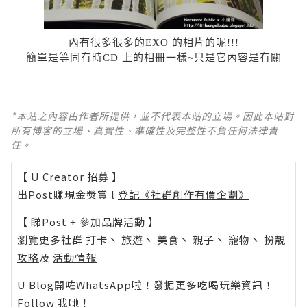
內有很多很多的EXO 的相片的呢!!!
簡單是等同有時CD 上的相冊一樣~只是它內容是有關
*本站之內容由作者所提供，並不代表本站的立場。因此本站對
所有博客的立場、真實性、準確性及完整性不負任何法律責
任。
【 U Creator 招募 】
出Post賺現金獎賞 l
登記《社群創作有價企劃》
【 睇Post + 參加品牌活動 】
瀏覽更多社群
打卡
丶
旅遊
丶
美食
丶
親子
丶
寵物
丶
扮靚
攻略
及
活動情報
U Blog開咗WhatsApp啦！發掘更多吃喝玩樂資訊！
Follow 我哋
！