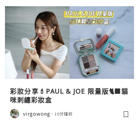
彩妝分享💄PAUL & JOE 限量版🐈‍⬛貓
咪刺繡彩妝盒
virgowong
10分鐘前