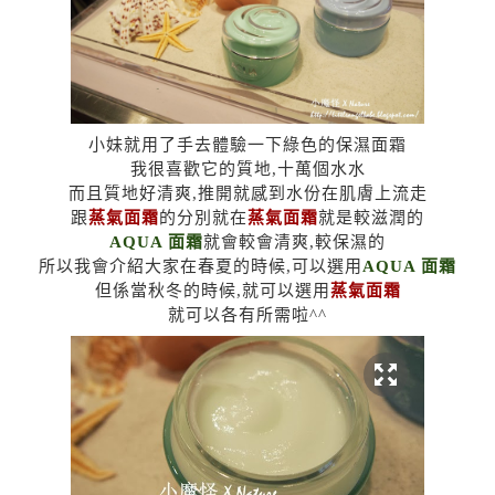
小妹就用了手去體驗一下綠色的保濕面霜
我很喜歡它的質地,十萬個水水
而且質地好清爽,推開就感到水份在肌膚上流走
跟
蒸氣面霜
的分別就在
蒸氣面霜
就是較滋潤的
AQUA 面霜
就會較會清爽,較保濕的
所以我會介紹大家在春夏的時候,可以選用
AQUA 面霜
但係當秋冬的時候,就可以選用
蒸氣面霜
就可以各有所需啦^^