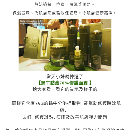
解決過敏、痘痘、暗沉等問題。
保濕滋潤、為肌膚形成強效保護層。令肌膚健康亮澤。
當天小妹就揀選了
【
蝸牛黏液70%修護面霜 】
給大家看一看它的質地及樣子的
同樣它
含有70%的蝸牛分泌提取物,能幫助修復暗沈肌
膚,
去紅,修復斑點,痘印及改善肌膚彈力問題