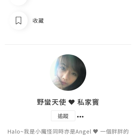
收藏
野蠻天使 ❤ 私家竇
追蹤
Halo~我是小魔怪同時亦是Angel ♥ 一個胖胖的