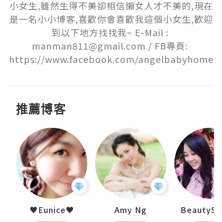
小女生,雖然生得不美卻相信懶女人才不美的,現在
是一名小小博客,喜歡你會喜歡我這個小女生,歡迎
到以下地方找找我~ E-Mail : 
manman811@gmail.com / FB專頁: 
https://www.facebook.com/angelbabyhome
推薦博客
h 夏沫
♥Eunice♥
Amy Ng