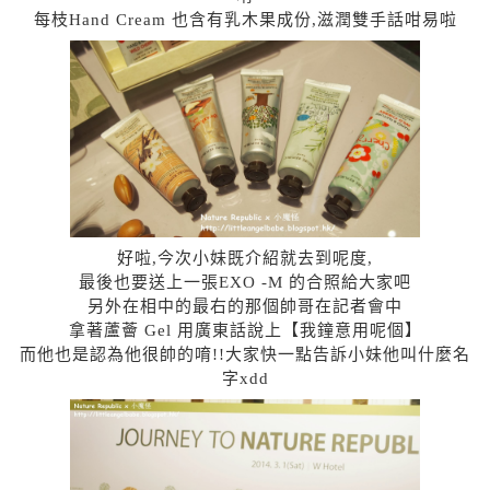
每枝Hand Cream 也含有乳木果成份,滋潤雙手話咁易啦
好啦,今次小妹既介紹就去到呢度,
最後也要送上一張EXO -M 的合照給大家吧
另外在相中的最右的那個帥哥在記者會中
拿著蘆薈 Gel 用廣東話說上【我鐘意用呢個】
而他也是認為他很帥的唷!!大家快一點告訴小妹他叫什麼名
字xdd