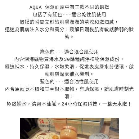
AQUA 保濕面霜中有三款不同的選擇
包括了有紅色---適合乾性肌使用
觸摸的瞬間立刻給肌膚滿滿的清涼和滋潤感，
迅速為肌膚注入水分和養分，緩解日曬後肌膚敏感脆弱的狀
態。
綠色的---適合混合肌使用
內含深海礦物質海水及30餘種純淨植物保濕成份，
極速補水，持久保濕，水嫩柔滑，促進表皮層水分循環，啟
動肌膚深處補水機制。
藍色的---適合油性肌使用
內含馬齒莧萃取和甘草根萃取物，有助保濕，讓肌膚時刻光
滑，
極致補水，清爽不油膩。24小時保濕科技，一整天水嫩！