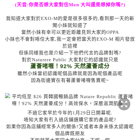
(天音:你是否想大家對住Mon 大叫還是想掉你嗎?)
我知道大家對於EXO-M的愛是很多很多的,看到那一天的新
聞小妹就知道了
當然小妹有幸可以更近距離見到大家的OPPA
小妹也不會對唔住大家,我一定會把當天的EXO-M 相片發放
於這裡
但係同樣我也是介紹一下他們代言的品牌對嗎?
對於Naturere Public 大家對它的認識就只是
蘆薈啫喱！92% 天然蘆薈成分
雖然小妹當初認識呢個品牌就是因為呢個產品呢
因為街邊實在有著
蘆薈啫喱售賣呢~
不過它家早於今年的1月29日已開幕呢.
唔知大家有冇入過店鋪選購它家的產品呢?
如果你因為店鋪經常多人的關係?又或者本身未係太認識呢
個品牌既朋友