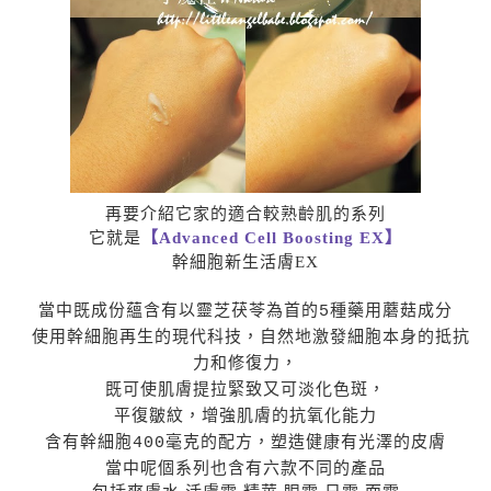
再要介紹它家的適合較熟齡肌的系列
它就是
【Advanced Cell Boosting EX】
幹細胞新生活膚EX
當中既成份蘊含有以靈芝茯苓為首的5種藥用蘑菇成分
使用幹細胞再生的現代科技，自然地激發細胞本身的抵抗
力和修復力，
既可使肌膚提拉緊致又
可淡化色斑，
平復皺紋，增強肌膚的抗氧化能力
含有幹細胞400毫克的配方，塑造健康有光澤的皮膚
當中呢個系列也含有六款不同的產品