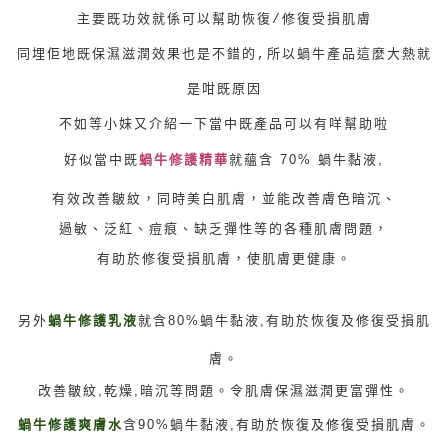
主要既功效就係可以幫助
恢復/
修復
受損肌膚
同埋佢地既保濕滋潤效果也是不錯的,所以蝸牛產品這麼大熱就
是咁既原因
不如等小妹又介紹一下當中既產品可以有咩幫助啦
蘊含 70% 蝸牛黏液,
好似當中既
蝸牛修護精華
就
有效改善皺紋，同時美白肌膚，
並能改善膚色暗沉、
過敏、泛紅、痘痕、缺乏彈性等的各種肌膚問題，
有助於修復受損肌膚，使肌膚更健康。
另外
蝸牛修護乳液
就
含80%蝸牛黏液,有助於恢復及修復受損肌
膚。
改善皺紋,乾燥,暗沉等問題。令肌膚保濕滋潤更富彈性。
蝸牛修護爽膚水
含90%蝸牛黏液,有助於恢復及修復受損肌膚。