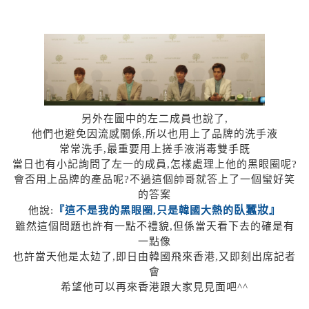
另外在圖中的左二成員也說了,
他們也避免因流感關係,所以也用上了品牌的洗手液
常常洗手,最重要用上搓手液消毒雙手既
當日也有小記詢問了左一的成員,怎樣處理上他的黑眼圈呢?
會否用上品牌的產品呢?不過這個帥哥就答上了一個蠻好笑
的答案
臥蠶妝』
他說:
『這不是我的黑眼圈,只是韓國大熱的
雖然這個問題也許有一點不禮貌,但係當天看下去的確是有
一點像
也許當天他是太攰了,即日由韓國飛來香港,又即刻出席記者
會
希望他可以再來香港跟大家見見面吧^^