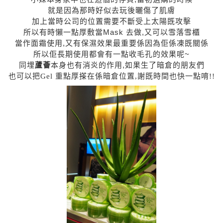
就是因為那時好似去玩後曬傷了肌膚
加上當時公司的位置需要不斷受上太陽既攻擊
所以有時懶一點厚敷當Mask 去做,又可以雪落雪櫃
當作面霜使用,又有保濕效果最重要係因為佢係凍既關係
所以佢長期使用都會有一點收毛孔的效果呢~
本身也有消炎的作用,如果生了暗倉的朋友們
同埋
蘆薈
也可以把Gel 重點厚搽在係暗倉位置,謝既時間也快一點唷!!