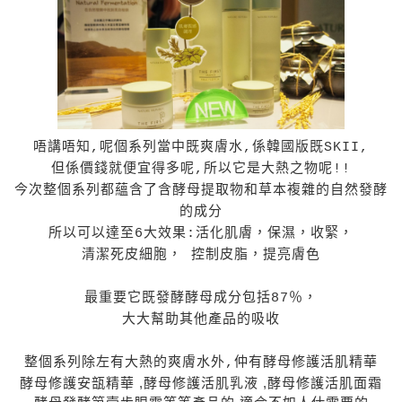
唔講唔知,呢個系列當中既爽膚水,係韓國版既SKII,
但係價錢就便宜得多呢,所以它是大熱之物呢!!
今次整個系列都蘊含了含酵母提取物和草本複雜的自然發酵
的成分
所以可以達至6大效果:活化肌膚，保濕，收緊，
清潔死皮細胞， 控制皮脂，提亮膚色
最重要它既發酵酵母成分包括87％，
大大幫助其他產品的吸收
酵母修護活肌精華
整個系列除左有大熱的爽膚水外,仲有
酵母修護安瓿精華 ,
酵母修護活肌乳液 ,酵母修護活肌面霜