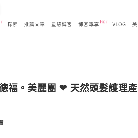
探索
推薦文章
星級博客
博客專享
VLOG
美
走德福。美麗團 ❤ 天然頭髮護理產
竇