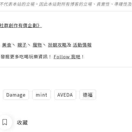
並不代表本站的立場。因此本站對所有博客的立場、真實性、準確性
社群創作有價企劃》
】
丶
美食
丶
親子
丶
寵物
丶
扮靚攻略
及
活動情報
p啦！發掘更多吃喝玩樂資訊！
Follow 我哋
！
Damage
mint
AVEDA
德福
收藏