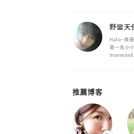
野蠻天使
Halo~
是一名小小
manman81
推薦博客