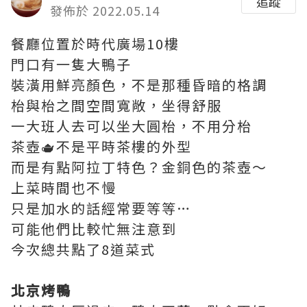
追蹤
發佈於 2022.05.14
餐廳位置於時代廣場10樓
門口有一隻大鴨子
裝潢用鮮亮顏色，不是那種昏暗的格調
枱與枱之間空間寬敞，坐得舒服
一大班人去可以坐大圓枱，不用分枱
茶壺🫖不是平時茶樓的外型
而是有點阿拉丁特色？金銅色的茶壺～
上菜時間也不慢
只是加水的話經常要等等…
可能他們比較忙無注意到
今次總共點了8道菜式
北京烤鴨