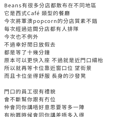
Beans有很多分店都散布在不同地區
它是西式Café 類型的餐廳
今次將軍澳popcorn的分店質素不錯
每次經過這間分店都有人排隊
今次也不例外
不過幸好閒日放假去
都是等了十幾分鐘
原本可以更快入座 不過就是近門口細枱
所以就再等卡位靠近窗口位 望街景
而且卡位坐得舒服 長身的沙發凳
門口的員工很有禮貌
會不斷幫你跟有冇位
仲會同你講唔好意思要等多一陣
有枱嘅時候會同你講差唔多入得