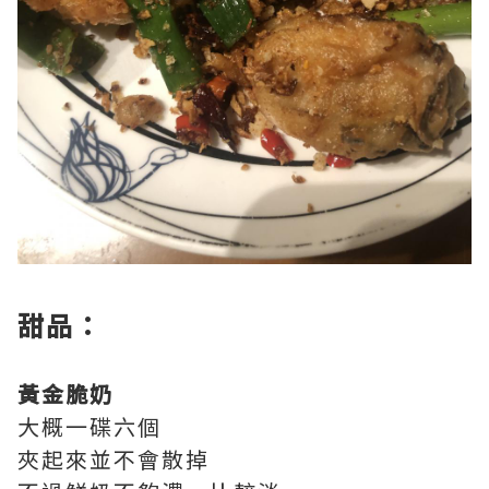
甜品：
黃金脆奶
大概一碟六個
夾起來並不會散掉