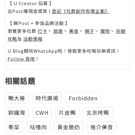
【 U Creator 招募 】
出Post賺現金獎賞 l
登記《社群創作有價企劃》
【 睇Post + 參加品牌活動 】
瀏覽更多社群
打卡
丶
旅遊
丶
美食
丶
親子
丶
寵物
丶
扮靚
攻略
及
活動情報
U Blog開咗WhatsApp啦！發掘更多吃喝玩樂資訊！
Follow 我哋
！
相關話題
鴨大哥
時代廣場
Forbidden
銅鑼灣
CWH
片皮鴨
北京烤鴨
粵菜
咕嚕肉
黃金脆奶
推介美食