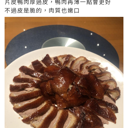
片皮鴨肉厚過皮，鴨肉再薄一點會更好
不過皮是脆的，肉質也嫩口