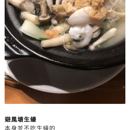
避風塘生蠔
本身並不吃生蠔的