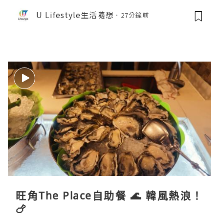
卷／Donki銅鑼燒
U Lifestyle生活隨想
27分鐘前
旺角The Place自助餐 🌊 韓風熱浪！
🍗