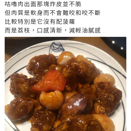
咕嚕肉出面那塊炸皮並不脆
但肉質是軟身而不會難咬和咬不斷
比較特別是它沒有配菠蘿
而是荔枝，口感清新，減輕油膩感