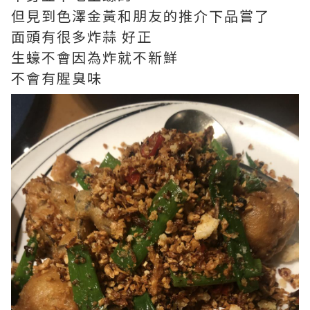
但見到色澤金黃和朋友的推介下品嘗了
面頭有很多炸蒜 好正
生蠔不會因為炸就不新鮮
不會有腥臭味