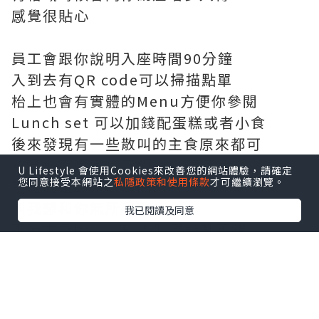
感覺很貼心
員工會跟你說明入座時間90分鐘
入到去有QR code可以掃描點單
枱上也會有實體的Menu方便你參閱
Lunch set 可以加錢配蛋糕或者小食
後來發現有一些散叫的主食原來都可
飲品方面還可以正價減$8享用手搖
U Lifestyle 會使用Cookies來改善您的網站體驗，請確定
您同意接受本網站之
私隱政策和使用條款
才可繼續瀏覽。
就是隔離的手搖飲品店
叫我想和你無所事事
我已閱讀及同意
不過本身beans的咖啡應該都不錯
因為之前看過OpenRice的照片
想享用很多美食的我當然就加錢
分別加$28 自家製蛋糕及黑松露醬薯條